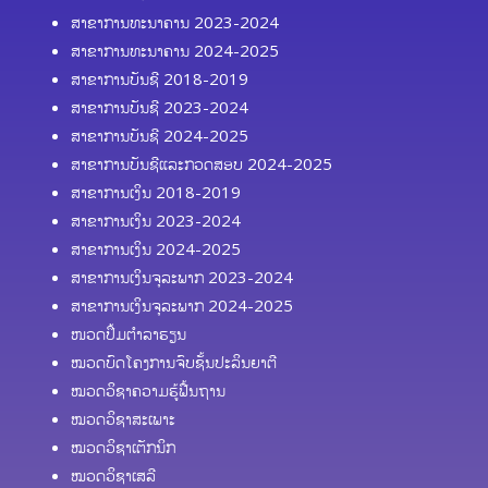
ສາຂາການທະນາຄານ 2023-2024
ສາຂາການທະນາຄານ 2024-2025
ສາຂາການບັນຊີ 2018-2019
ສາຂາການບັນຊີ 2023-2024
ສາຂາການບັນຊີ 2024-2025
ສາຂາການບັນຊີແລະກວດສອບ 2024-2025
ສາຂາການເງິນ 2018-2019
ສາຂາການເງິນ 2023-2024
ສາຂາການເງິນ 2024-2025
ສາຂາການເງິນຈຸລະພາກ 2023-2024
ສາຂາການເງິນຈຸລະພາກ 2024-2025
ໜວດປຶ້ມຕຳລາຮຽນ
ໝວດບົດໂຄງການຈົບຊັ້ນປະລິນຍາຕີ
ໝວດວິຊາຄວາມຮູ້ຟື້ນຖານ
ໝວດວິຊາສະເພາະ
ໝວດວິຊາເຕັກນິກ
ໝວດວິຊາເສລີ