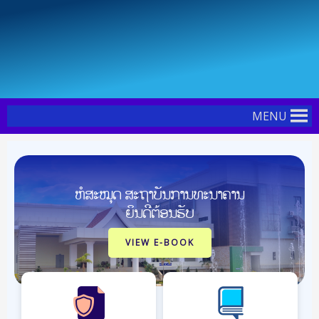
Skip
Post
to
navigation
content
MENU
ຫໍສະໝຸດ ສະຖາບັນການທະນາຄານ
ຍິນດີຕ້ອນຮັບ
VIEW E-BOOK