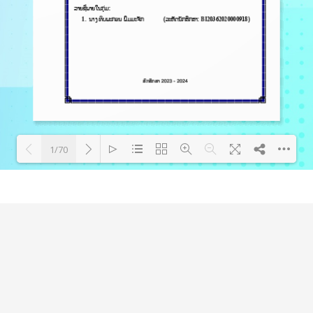
1/70
Loading PDF 112% ...