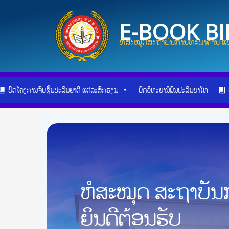
Skip
Post
to
navigation
E-BOOK B
content
ຫໍສະໝຸດສະຖາບັນການທະນາຄານ ແບ
ບົດໂຄງການຈົບຊັ້ນປະລິນຍາຕີ ແຕ່ລະສົກຮຽນ
ບົດວິທະຍານິພົນປະລິນຍາໂທ
ຫໍສະໝຸດ ສະຖາບັ
ຍິນດີຕ້ອນຮັບ