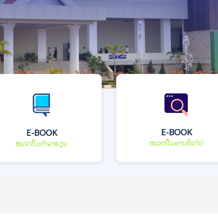
E-BOOK
E-BOOK
ໝວດປື້ມອ່ານທົ່ວໄປ
ໝວດປື້ມຕຳລາຮຽນ