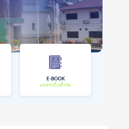
E-BOOK
ລາຍການປື້ມເຂົ້າໃໝ່