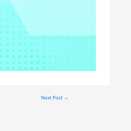
Next Post
→