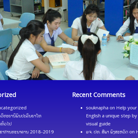
orized
Recent Comments
categorized
souknapha
on
Help your 
ດວິທະຍານິພົນປະລິນຍາໂທ
English a unique step by
້ມທົ່ວໄປ
visual guide
ຂາການທະນາຄານ 2018-2019
ອຈ. ປທ. ສີພາ ພົງສະຫວັດ
on