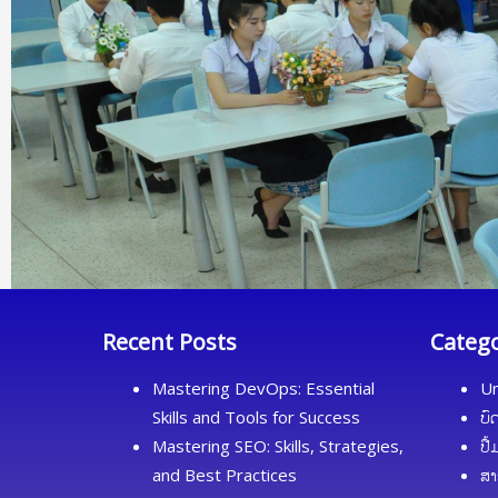
Recent Posts
Categ
Mastering DevOps: Essential
Un
Skills and Tools for Success
ບົ
Mastering SEO: Skills, Strategies,
ປື
and Best Practices
ສາ