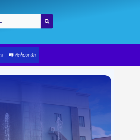
ຽນ
ຕິດຕໍ່ພວກເຮົາ