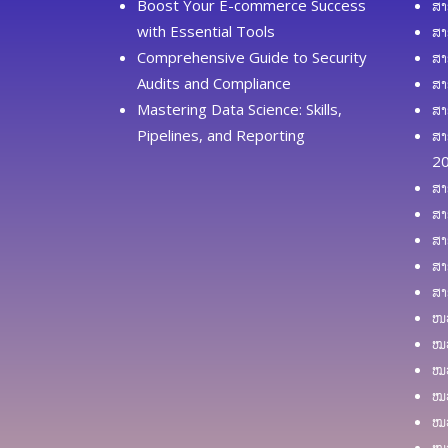
Boost Your E-commerce Success
ສາ
with Essential Tools
ສາ
Comprehensive Guide to Security
ສາ
Audits and Compliance
ສາ
Mastering Data Science: Skills,
ສາ
Pipelines, and Reporting
ສາ
2
ສາ
ສາ
ສາ
ສາ
ສາ
ໜວ
ໝວ
ໝວ
ໝວ
ໝວ
ໝວ