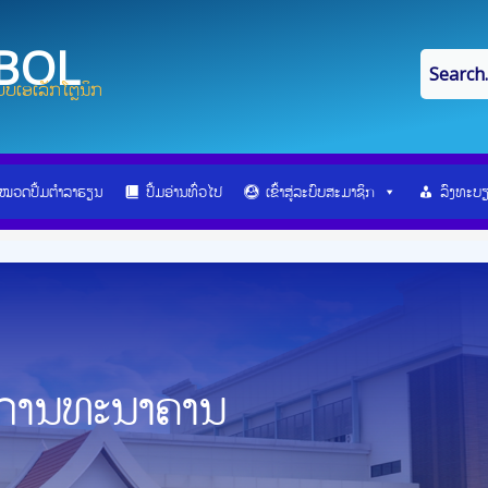
IBOL
ບເອເລັກໂຕຼນິກ
ໝວດປື້ມຕຳລາຮຽນ
ປື້ມອ່ານທົ່ວໄປ
ເຂົ້າສູ່ລະບົບສະມາຊິກ
ລົງທະບ
ນການທະນາຄານ