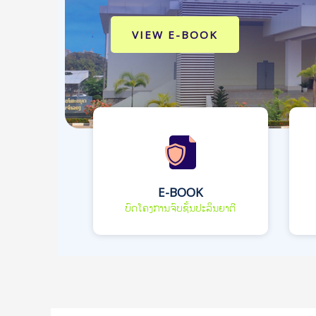
VIEW E-BOOK
E-BOOK
ບົດໂຄງການຈົບຊັ້ນປະລິນຍາຕີ