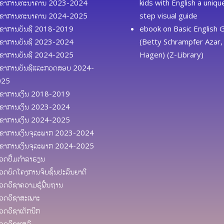
ຂາການທະນາຄານ 2023-2024
kids with English a uniq
ຂາການທະນາຄານ 2024-2025
step visual guide
ຂາການບັນຊີ 2018-2019
ebook
on
Basic English
ຂາການບັນຊີ 2023-2024
(Betty Schrampfer Azar, 
ຂາການບັນຊີ 2024-2025
Hagen) (Z-Library)
ຂາການບັນຊີແລະກວດສອບ 2024-
025
ຂາການເງິນ 2018-2019
ຂາການເງິນ 2023-2024
ຂາການເງິນ 2024-2025
ຂາການເງິນຈຸລະພາກ 2023-2024
ຂາການເງິນຈຸລະພາກ 2024-2025
ດປຶ້ມຕຳລາຮຽນ
ດບົດໂຄງການຈົບຊັ້ນປະລິນຍາຕີ
ດວິຊາຄວາມຮູ້ຟື້ນຖານ
ດວິຊາສະເພາະ
ດວິຊາເຕັກນິກ
ດວິຊາເສລີ