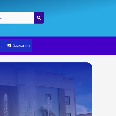
ຽນ
ຕິດຕໍ່ພວກເຮົາ