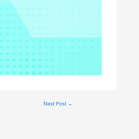
Next Post
→