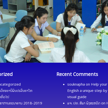
orized
Recent Comments
categorized
souknapha
on
Help your 
ດວິທະຍານິພົນປະລິນຍາໂທ
English a unique step by
້ມທົ່ວໄປ
visual guide
ຂາການທະນາຄານ 2018-2019
ອຈ. ປທ. ສີພາ ພົງສະຫວັດ
on