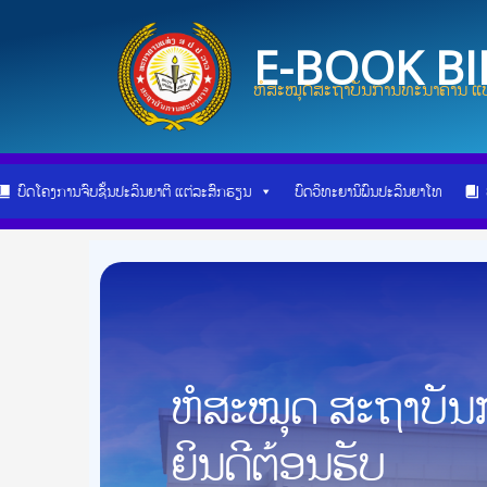
Skip
Post
to
navigation
E-BOOK B
content
ຫໍສະໝຸດສະຖາບັນການທະນາຄານ ແບ
ບົດໂຄງການຈົບຊັ້ນປະລິນຍາຕີ ແຕ່ລະສົກຮຽນ
ບົດວິທະຍານິພົນປະລິນຍາໂທ
ຫໍສະໝຸດ ສະຖາບັ
ຍິນດີຕ້ອນຮັບ