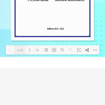
1/74
Loading PDF 45% ...