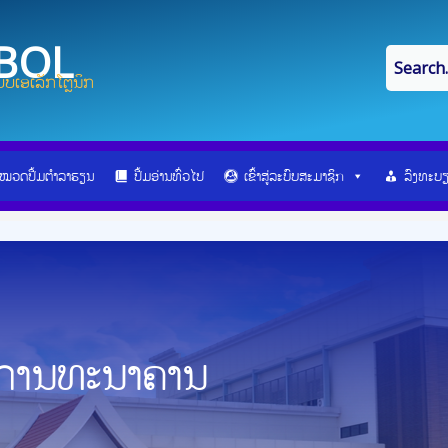
IBOL
ບເອເລັກໂຕຼນິກ
ໝວດປື້ມຕຳລາຮຽນ
ປື້ມອ່ານທົ່ວໄປ
ເຂົ້າສູ່ລະບົບສະມາຊິກ
ລົງທະບ
ນການທະນາຄານ