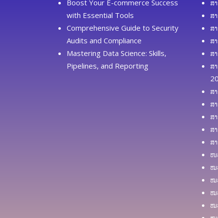
Boost Your E-commerce Success
ສາ
with Essential Tools
ສາ
Comprehensive Guide to Security
ສາ
Audits and Compliance
ສາ
Mastering Data Science: Skills,
ສາ
Pipelines, and Reporting
ສາ
2
ສາ
ສາ
ສາ
ສາ
ສາ
ໜວ
ໝວ
ໝວ
ໝວ
ໝວ
ໝວ