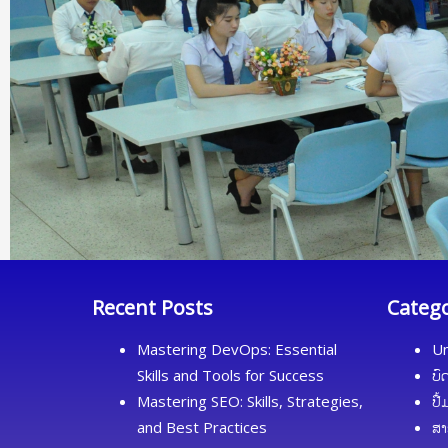
Recent Posts
Categ
Mastering DevOps: Essential
Un
Skills and Tools for Success
ບົ
Mastering SEO: Skills, Strategies,
ປື
and Best Practices
ສາ