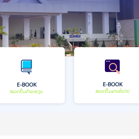
E-BOOK
E-BOOK
ໝວດປື້ມອ່ານທົ່ວໄປ
ໝວດປື້ມຕຳລາຮຽນ