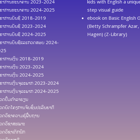
ຂາການທະນາຄານ 2023-2024
kids with English a uniq
ຂາການທະນາຄານ 2024-2025
step visual guide
ຂາການບັນຊີ 2018-2019
ebook
on
Basic English
ຂາການບັນຊີ 2023-2024
(Betty Schrampfer Azar, 
ຂາການບັນຊີ 2024-2025
Hagen) (Z-Library)
ຂາການບັນຊີແລະກວດສອບ 2024-
025
ຂາການເງິນ 2018-2019
ຂາການເງິນ 2023-2024
ຂາການເງິນ 2024-2025
ຂາການເງິນຈຸລະພາກ 2023-2024
ຂາການເງິນຈຸລະພາກ 2024-2025
ດປຶ້ມຕຳລາຮຽນ
ດບົດໂຄງການຈົບຊັ້ນປະລິນຍາຕີ
ດວິຊາຄວາມຮູ້ຟື້ນຖານ
ດວິຊາສະເພາະ
ດວິຊາເຕັກນິກ
ດວິຊາເສລີ