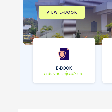
VIEW E-BOOK
E-BOOK
ບົດໂຄງການຈົບຊັ້ນປະລິນຍາຕີ