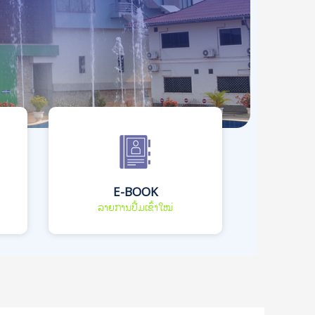
E-BOOK
ລາຍການປື້ມເຂົ້າໃໝ່