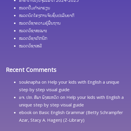
ໜວດປຶ້ມຕຳລາຮຽນ
ໝວດບົດໂຄງການຈົບຊັ້ນປະລິນຍາຕີ
ໝວດວິຊາຄວາມຮູ້ຟື້ນຖານ
ໝວດວິຊາສະເພາະ
ໝວດວິຊາເຕັກນິກ
ໝວດວິຊາເສລີ
Recent Comments
souknapha
on
Help your kids with English a unique
step by step visual guide
ອຈ. ປທ. ສີພາ ພົງສະຫວັດ
on
Help your kids with English a
unique step by step visual guide
ebook
on
Basic English Grammar (Betty Schrampfer
Azar, Stacy A. Hagen) (Z-Library)