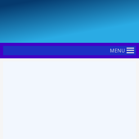
Skip
Post
to
navigation
content
MENU
ຫໍສະໝຸດ ສະຖາບັນການທະນາຄານ
ຍິນດີຕ້ອນຮັບ
VIEW E-BOOK