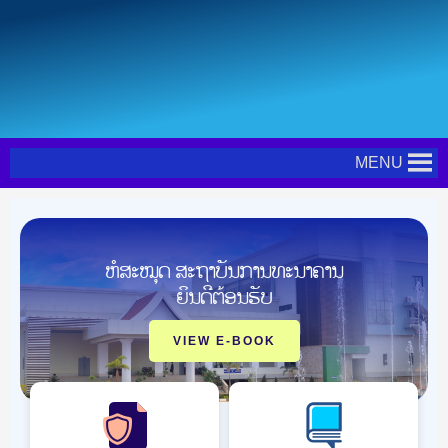
Skip
Post
to
navigation
content
MENU
ຫໍສະໝຸດ ສະຖາບັນການທະນາຄານ
ຍິນດີຕ້ອນຮັບ
VIEW E-BOOK