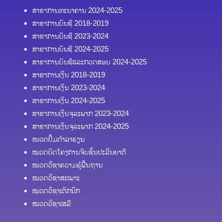
ສາຂາການທະນາຄານ 2024-2025
ສາຂາການບັນຊີ 2018-2019
ສາຂາການບັນຊີ 2023-2024
ສາຂາການບັນຊີ 2024-2025
ສາຂາການບັນຊີແລະກວດສອບ 2024-2025
ສາຂາການເງິນ 2018-2019
ສາຂາການເງິນ 2023-2024
ສາຂາການເງິນ 2024-2025
ສາຂາການເງິນຈຸລະພາກ 2023-2024
ສາຂາການເງິນຈຸລະພາກ 2024-2025
ໜວດປຶ້ມຕຳລາຮຽນ
ໝວດບົດໂຄງການຈົບຊັ້ນປະລິນຍາຕີ
ໝວດວິຊາຄວາມຮູ້ຟື້ນຖານ
ໝວດວິຊາສະເພາະ
ໝວດວິຊາເຕັກນິກ
ໝວດວິຊາເສລີ