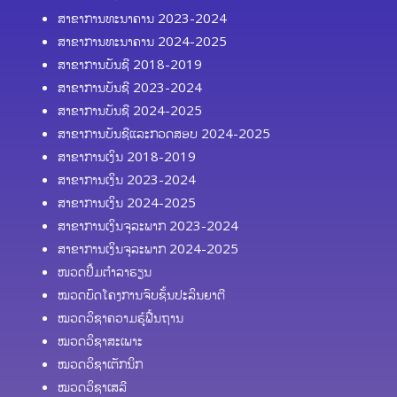
ສາຂາການທະນາຄານ 2023-2024
ສາຂາການທະນາຄານ 2024-2025
ສາຂາການບັນຊີ 2018-2019
ສາຂາການບັນຊີ 2023-2024
ສາຂາການບັນຊີ 2024-2025
ສາຂາການບັນຊີແລະກວດສອບ 2024-2025
ສາຂາການເງິນ 2018-2019
ສາຂາການເງິນ 2023-2024
ສາຂາການເງິນ 2024-2025
ສາຂາການເງິນຈຸລະພາກ 2023-2024
ສາຂາການເງິນຈຸລະພາກ 2024-2025
ໜວດປຶ້ມຕຳລາຮຽນ
ໝວດບົດໂຄງການຈົບຊັ້ນປະລິນຍາຕີ
ໝວດວິຊາຄວາມຮູ້ຟື້ນຖານ
ໝວດວິຊາສະເພາະ
ໝວດວິຊາເຕັກນິກ
ໝວດວິຊາເສລີ