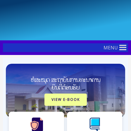
Skip
Post
to
navigation
content
MENU
ຫໍສະໝຸດ ສະຖາບັນການທະນາຄານ
ຍິນດີຕ້ອນຮັບ
VIEW E-BOOK