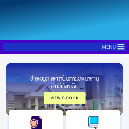
Skip
Post
to
navigation
content
MENU
ຫໍສະໝຸດ ສະຖາບັນການທະນາຄານ
ຍິນດີຕ້ອນຮັບ
VIEW E-BOOK