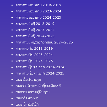
ສາຂາການທະນາຄານ 2018-2019
ສາຂາການທະນາຄານ 2023-2024
ສາຂາການທະນາຄານ 2024-2025
ສາຂາການບັນຊີ 2018-2019
ສາຂາການບັນຊີ 2023-2024
ສາຂາການບັນຊີ 2024-2025
ສາຂາການບັນຊີແລະກວດສອບ 2024-2025
ສາຂາການເງິນ 2018-2019
ສາຂາການເງິນ 2023-2024
ສາຂາການເງິນ 2024-2025
ສາຂາການເງິນຈຸລະພາກ 2023-2024
ສາຂາການເງິນຈຸລະພາກ 2024-2025
ໜວດປຶ້ມຕຳລາຮຽນ
ໝວດບົດໂຄງການຈົບຊັ້ນປະລິນຍາຕີ
ໝວດວິຊາຄວາມຮູ້ຟື້ນຖານ
ໝວດວິຊາສະເພາະ
ໝວດວິຊາເຕັກນິກ