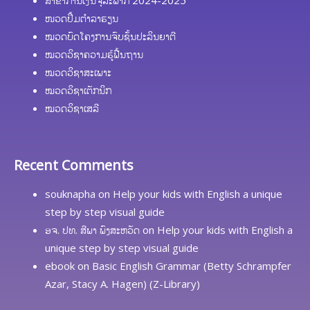
ໜວດປຶ້ມຕຳລາຮຽນ
ໝວດບົດໂຄງການຈົບຊັ້ນປະລິນຍາຕີ
ໝວດວິຊາຄວາມຮູ້ຟື້ນຖານ
ໝວດວິຊາສະເພາະ
ໝວດວິຊາເຕັກນິກ
ໝວດວິຊາເສລີ
Recent Comments
souknapha
on
Help your kids with English a unique
step by step visual guide
ອຈ. ປທ. ສີພາ ພົງສະຫວັດ
on
Help your kids with English a
unique step by step visual guide
ebook
on
Basic English Grammar (Betty Schrampfer
Azar, Stacy A. Hagen) (Z-Library)