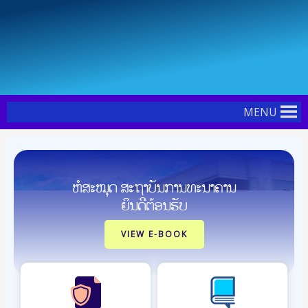
Skip
Post
to
navigation
content
MENU
ຫໍສະໝຸດ ສະຖາບັນການທະນາຄານ
ຍິນດີຕ້ອນຮັບ
VIEW E-BOOK