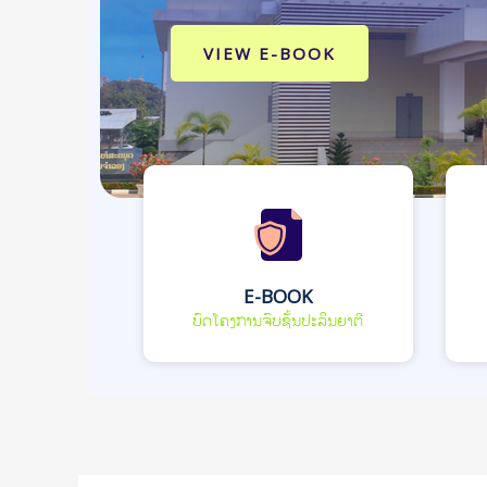
VIEW E-BOOK
E-BOOK
ບົດໂຄງການຈົບຊັ້ນປະລິນຍາຕີ