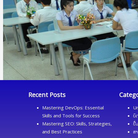
Recent Posts
Categ
Mastering DevOps: Essential
Un
Skills and Tools for Success
ບົ
Mastering SEO: Skills, Strategies,
ປື
and Best Practices
ສາ