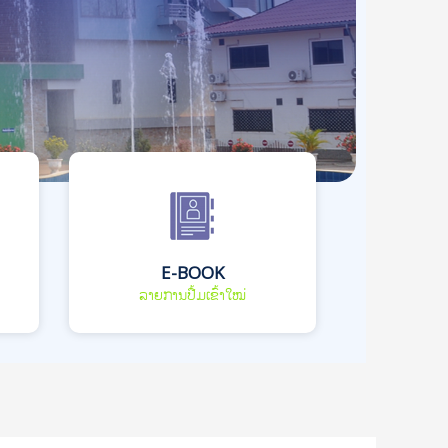
E-BOOK
ລາຍການປື້ມເຂົ້າໃໝ່