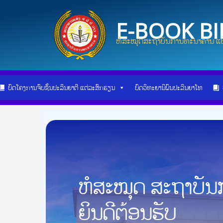
Skip
Post
to
navigation
E-BOOK B
content
ຫໍສະໝຸດສະຖາບັນການທະນາຄານ ແບ
ບົດໂຄງການຈົບຊັ້ນປະລິນຍາຕີ ແຕ່ລະສົກຮຽນ
ບົດວິທະຍານິພົນປະລິນຍາໂທ
ຫໍສະໝຸດ ສະຖາບັ
ຍິນດີຕ້ອນຮັບ