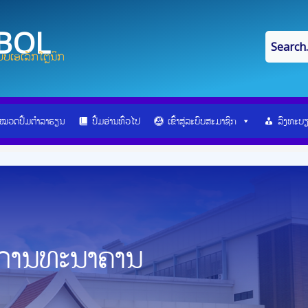
IBOL
ບເອເລັກໂຕຼນິກ
ໝວດປື້ມຕຳລາຮຽນ
ປື້ມອ່ານທົ່ວໄປ
ເຂົ້າສູ່ລະບົບສະມາຊິກ
ລົງທະບ
ນການທະນາຄານ