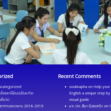
orized
Recent Comments
categorized
souknapha
on
Help your 
ດວິທະຍານິພົນປະລິນຍາໂທ
English a unique step by
້ມທົ່ວໄປ
visual guide
ຂາການທະນາຄານ 2018-2019
ອຈ. ປທ. ສີພາ ພົງສະຫວັດ
on