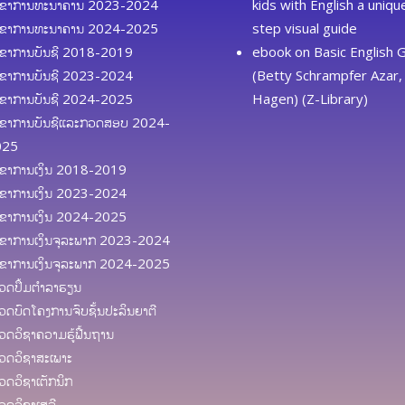
ຂາການທະນາຄານ 2023-2024
kids with English a uniq
ຂາການທະນາຄານ 2024-2025
step visual guide
ຂາການບັນຊີ 2018-2019
ebook
on
Basic English
ຂາການບັນຊີ 2023-2024
(Betty Schrampfer Azar, 
ຂາການບັນຊີ 2024-2025
Hagen) (Z-Library)
ຂາການບັນຊີແລະກວດສອບ 2024-
025
ຂາການເງິນ 2018-2019
ຂາການເງິນ 2023-2024
ຂາການເງິນ 2024-2025
ຂາການເງິນຈຸລະພາກ 2023-2024
ຂາການເງິນຈຸລະພາກ 2024-2025
ດປຶ້ມຕຳລາຮຽນ
ດບົດໂຄງການຈົບຊັ້ນປະລິນຍາຕີ
ດວິຊາຄວາມຮູ້ຟື້ນຖານ
ດວິຊາສະເພາະ
ດວິຊາເຕັກນິກ
ດວິຊາເສລີ