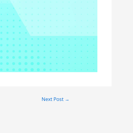
Next Post
→