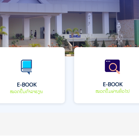
E-BOOK
E-BOOK
ໝວດປື້ມອ່ານທົ່ວໄປ
ໝວດປື້ມຕຳລາຮຽນ