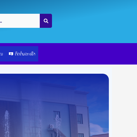
ຽນ
ຕິດຕໍ່ພວກເຮົາ