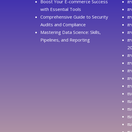
Boost Your E-commerce Success
ສາ
with Essential Tools
ສາ
Comprehensive Guide to Security
ສາ
Audits and Compliance
ສາ
Mastering Data Science: Skills,
ສາ
Pipelines, and Reporting
ສາ
2
ສາ
ສາ
ສາ
ສາ
ສາ
ໜວ
ໝວ
ໝວ
ໝວ
ໝວ
ໝວ