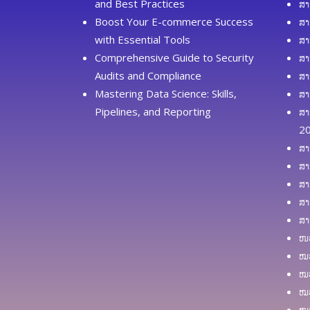
and Best Practices
ສາ
Boost Your E-commerce Success
ສາ
with Essential Tools
ສາ
Comprehensive Guide to Security
ສາ
Audits and Compliance
ສາ
Mastering Data Science: Skills,
ສາ
Pipelines, and Reporting
ສາ
2
ສາ
ສາ
ສາ
ສາ
ສາ
ໜວ
ໝວ
ໝວ
ໝວ
ໝວ