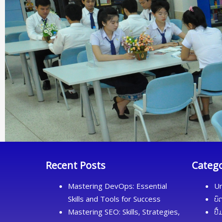
Recent Posts
Categ
Mastering DevOps: Essential
Un
Skills and Tools for Success
ບົ
Mastering SEO: Skills, Strategies,
ປື