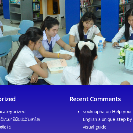
orized
Recent Comments
categorized
souknapha
on
Help your 
ດວິທະຍານິພົນປະລິນຍາໂທ
English a unique step by
້ມທົ່ວໄປ
visual guide