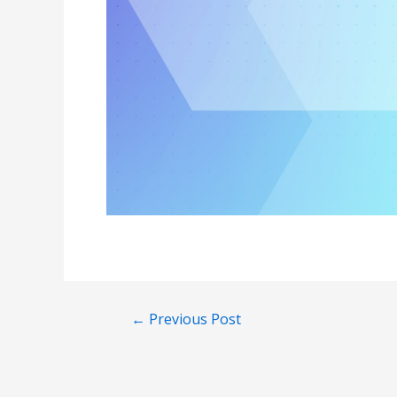
ສາ ແລະ
ຂໍ້ສະເໜີ
←
Previous Post