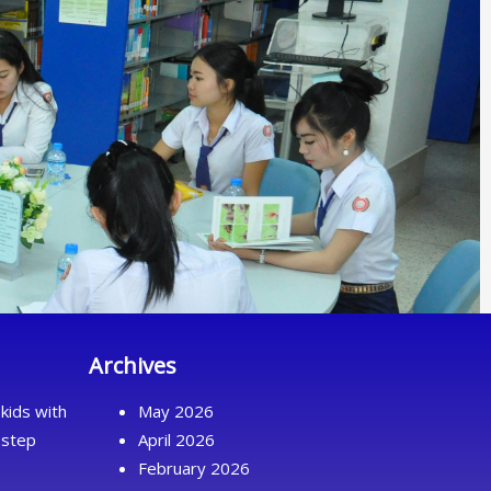
Archives
kids with
May 2026
 step
April 2026
February 2026