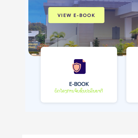
VIEW E-BOOK
E-BOOK
ບົດໂຄງການຈົບຊັ້ນປະລິນຍາຕີ