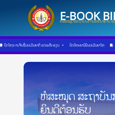
Skip
Post
to
navigation
E-BOOK B
content
ຫໍສະໝຸດສະຖາບັນການທະນາຄານ ແບ
ບົດໂຄງການຈົບຊັ້ນປະລິນຍາຕີ ແຕ່ລະສົກຮຽນ
ບົດວິທະຍານິພົນປະລິນຍາໂທ
ຫໍສະໝຸດ ສະຖາບັ
ຍິນດີຕ້ອນຮັບ