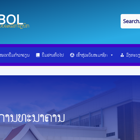
IBOL
ບເອເລັກໂຕຼນິກ
ໝວດປື້ມຕຳລາຮຽນ
ປື້ມອ່ານທົ່ວໄປ
ເຂົ້າສູ່ລະບົບສະມາຊິກ
ລົງທະບ
ນການທະນາຄານ