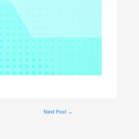
Next Post
→