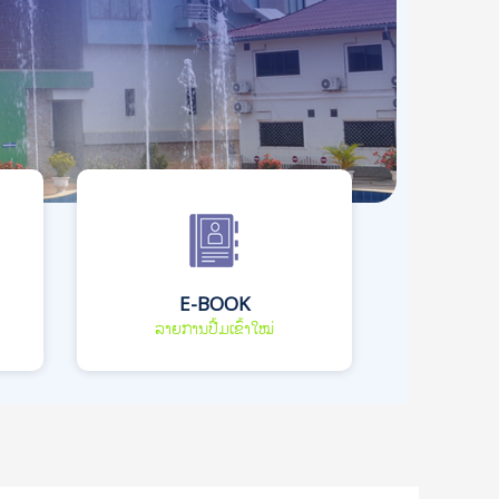
E-BOOK
ລາຍການປື້ມເຂົ້າໃໝ່