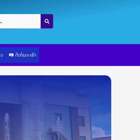
ຽນ
ຕິດຕໍ່ພວກເຮົາ