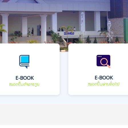
E-BOOK
E-BOOK
ໝວດປື້ມອ່ານທົ່ວໄປ
ໝວດປື້ມຕຳລາຮຽນ