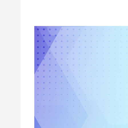
ລະ ຂອບເຂດ