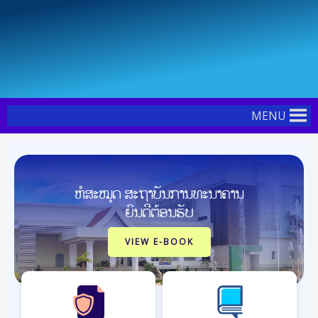
Skip
Post
to
navigation
content
MENU
ຫໍສະໝຸດ ສະຖາບັນການທະນາຄານ
ຍິນດີຕ້ອນຮັບ
VIEW E-BOOK