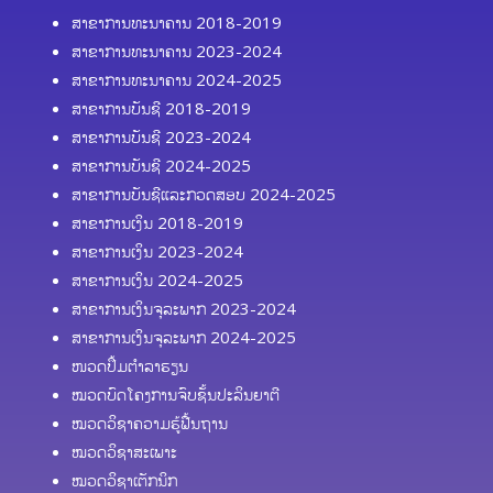
ສາຂາການທະນາຄານ 2018-2019
ສາຂາການທະນາຄານ 2023-2024
ສາຂາການທະນາຄານ 2024-2025
ສາຂາການບັນຊີ 2018-2019
ສາຂາການບັນຊີ 2023-2024
ສາຂາການບັນຊີ 2024-2025
ສາຂາການບັນຊີແລະກວດສອບ 2024-2025
ສາຂາການເງິນ 2018-2019
ສາຂາການເງິນ 2023-2024
ສາຂາການເງິນ 2024-2025
ສາຂາການເງິນຈຸລະພາກ 2023-2024
ສາຂາການເງິນຈຸລະພາກ 2024-2025
ໜວດປຶ້ມຕຳລາຮຽນ
ໝວດບົດໂຄງການຈົບຊັ້ນປະລິນຍາຕີ
ໝວດວິຊາຄວາມຮູ້ຟື້ນຖານ
ໝວດວິຊາສະເພາະ
ໝວດວິຊາເຕັກນິກ