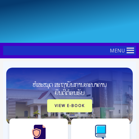
Skip
Post
to
navigation
content
MENU
ຫໍສະໝຸດ ສະຖາບັນການທະນາຄານ
ຍິນດີຕ້ອນຮັບ
VIEW E-BOOK