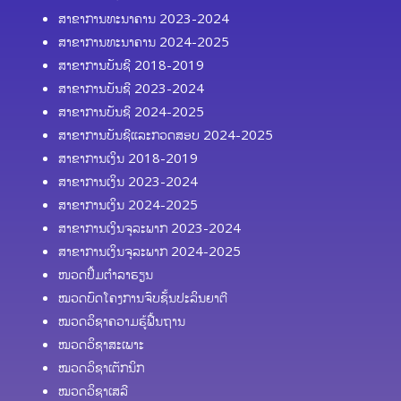
ສາຂາການທະນາຄານ 2023-2024
ສາຂາການທະນາຄານ 2024-2025
ສາຂາການບັນຊີ 2018-2019
ສາຂາການບັນຊີ 2023-2024
ສາຂາການບັນຊີ 2024-2025
ສາຂາການບັນຊີແລະກວດສອບ 2024-2025
ສາຂາການເງິນ 2018-2019
ສາຂາການເງິນ 2023-2024
ສາຂາການເງິນ 2024-2025
ສາຂາການເງິນຈຸລະພາກ 2023-2024
ສາຂາການເງິນຈຸລະພາກ 2024-2025
ໜວດປຶ້ມຕຳລາຮຽນ
ໝວດບົດໂຄງການຈົບຊັ້ນປະລິນຍາຕີ
ໝວດວິຊາຄວາມຮູ້ຟື້ນຖານ
ໝວດວິຊາສະເພາະ
ໝວດວິຊາເຕັກນິກ
ໝວດວິຊາເສລີ