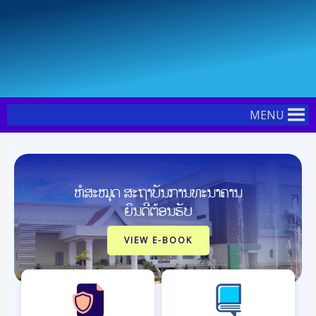
Skip
Post
to
navigation
content
MENU
ຫໍສະໝຸດ ສະຖາບັນການທະນາຄານ
ຍິນດີຕ້ອນຮັບ
VIEW E-BOOK