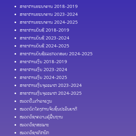
ສາຂາການທະນາຄານ 2018-2019
ສາຂາການທະນາຄານ 2023-2024
ສາຂາການທະນາຄານ 2024-2025
ສາຂາການບັນຊີ 2018-2019
ສາຂາການບັນຊີ 2023-2024
ສາຂາການບັນຊີ 2024-2025
ສາຂາການບັນຊີແລະກວດສອບ 2024-2025
ສາຂາການເງິນ 2018-2019
ສາຂາການເງິນ 2023-2024
ສາຂາການເງິນ 2024-2025
ສາຂາການເງິນຈຸລະພາກ 2023-2024
ສາຂາການເງິນຈຸລະພາກ 2024-2025
ໜວດປຶ້ມຕຳລາຮຽນ
ໝວດບົດໂຄງການຈົບຊັ້ນປະລິນຍາຕີ
ໝວດວິຊາຄວາມຮູ້ຟື້ນຖານ
ໝວດວິຊາສະເພາະ
ໝວດວິຊາເຕັກນິກ