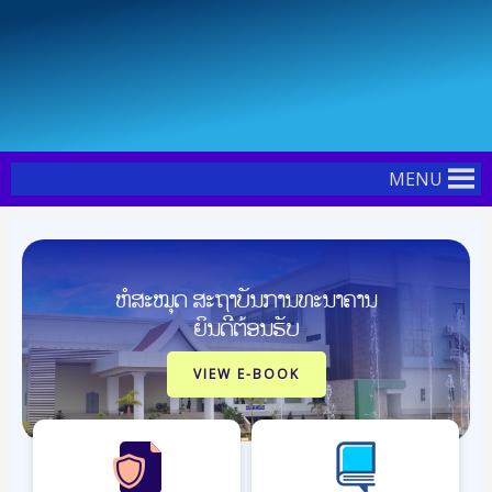
Skip
Post
to
navigation
content
MENU
ຫໍສະໝຸດ ສະຖາບັນການທະນາຄານ
ຍິນດີຕ້ອນຮັບ
VIEW E-BOOK