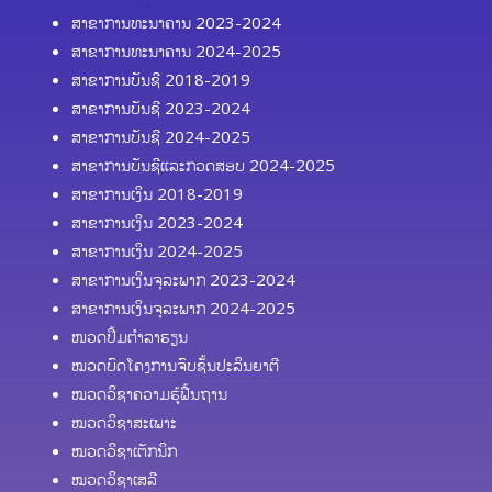
ສາຂາການທະນາຄານ 2023-2024
ສາຂາການທະນາຄານ 2024-2025
ສາຂາການບັນຊີ 2018-2019
ສາຂາການບັນຊີ 2023-2024
ສາຂາການບັນຊີ 2024-2025
ສາຂາການບັນຊີແລະກວດສອບ 2024-2025
ສາຂາການເງິນ 2018-2019
ສາຂາການເງິນ 2023-2024
ສາຂາການເງິນ 2024-2025
ສາຂາການເງິນຈຸລະພາກ 2023-2024
ສາຂາການເງິນຈຸລະພາກ 2024-2025
ໜວດປຶ້ມຕຳລາຮຽນ
ໝວດບົດໂຄງການຈົບຊັ້ນປະລິນຍາຕີ
ໝວດວິຊາຄວາມຮູ້ຟື້ນຖານ
ໝວດວິຊາສະເພາະ
ໝວດວິຊາເຕັກນິກ
ໝວດວິຊາເສລີ