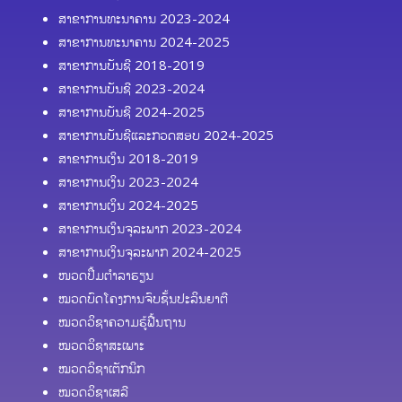
ສາຂາການທະນາຄານ 2023-2024
ສາຂາການທະນາຄານ 2024-2025
ສາຂາການບັນຊີ 2018-2019
ສາຂາການບັນຊີ 2023-2024
ສາຂາການບັນຊີ 2024-2025
ສາຂາການບັນຊີແລະກວດສອບ 2024-2025
ສາຂາການເງິນ 2018-2019
ສາຂາການເງິນ 2023-2024
ສາຂາການເງິນ 2024-2025
ສາຂາການເງິນຈຸລະພາກ 2023-2024
ສາຂາການເງິນຈຸລະພາກ 2024-2025
ໜວດປຶ້ມຕຳລາຮຽນ
ໝວດບົດໂຄງການຈົບຊັ້ນປະລິນຍາຕີ
ໝວດວິຊາຄວາມຮູ້ຟື້ນຖານ
ໝວດວິຊາສະເພາະ
ໝວດວິຊາເຕັກນິກ
ໝວດວິຊາເສລີ