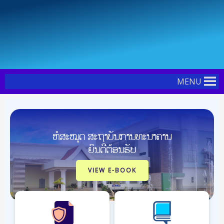
Skip
Post
to
navigation
content
MENU
ຫໍສະໝຸດ ສະຖາບັນການທະນາຄານ
ຍິນດີຕ້ອນຮັບ
VIEW E-BOOK