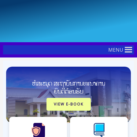
Skip
Post
to
navigation
content
MENU
ຫໍສະໝຸດ ສະຖາບັນການທະນາຄານ
ຍິນດີຕ້ອນຮັບ
VIEW E-BOOK