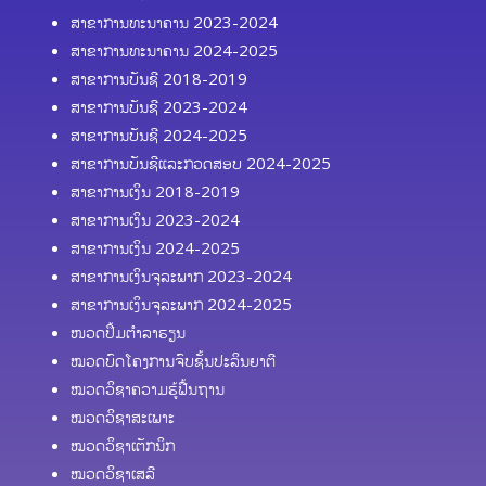
ສາຂາການທະນາຄານ 2023-2024
ສາຂາການທະນາຄານ 2024-2025
ສາຂາການບັນຊີ 2018-2019
ສາຂາການບັນຊີ 2023-2024
ສາຂາການບັນຊີ 2024-2025
ສາຂາການບັນຊີແລະກວດສອບ 2024-2025
ສາຂາການເງິນ 2018-2019
ສາຂາການເງິນ 2023-2024
ສາຂາການເງິນ 2024-2025
ສາຂາການເງິນຈຸລະພາກ 2023-2024
ສາຂາການເງິນຈຸລະພາກ 2024-2025
ໜວດປຶ້ມຕຳລາຮຽນ
ໝວດບົດໂຄງການຈົບຊັ້ນປະລິນຍາຕີ
ໝວດວິຊາຄວາມຮູ້ຟື້ນຖານ
ໝວດວິຊາສະເພາະ
ໝວດວິຊາເຕັກນິກ
ໝວດວິຊາເສລີ