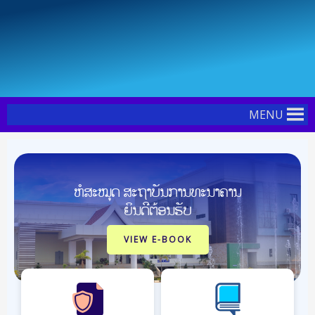
Skip
Post
to
navigation
content
MENU
ຫໍສະໝຸດ ສະຖາບັນການທະນາຄານ
ຍິນດີຕ້ອນຮັບ
VIEW E-BOOK