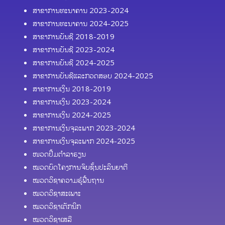
ສາຂາການທະນາຄານ 2023-2024
ສາຂາການທະນາຄານ 2024-2025
ສາຂາການບັນຊີ 2018-2019
ສາຂາການບັນຊີ 2023-2024
ສາຂາການບັນຊີ 2024-2025
ສາຂາການບັນຊີແລະກວດສອບ 2024-2025
ສາຂາການເງິນ 2018-2019
ສາຂາການເງິນ 2023-2024
ສາຂາການເງິນ 2024-2025
ສາຂາການເງິນຈຸລະພາກ 2023-2024
ສາຂາການເງິນຈຸລະພາກ 2024-2025
ໜວດປຶ້ມຕຳລາຮຽນ
ໝວດບົດໂຄງການຈົບຊັ້ນປະລິນຍາຕີ
ໝວດວິຊາຄວາມຮູ້ຟື້ນຖານ
ໝວດວິຊາສະເພາະ
ໝວດວິຊາເຕັກນິກ
ໝວດວິຊາເສລີ