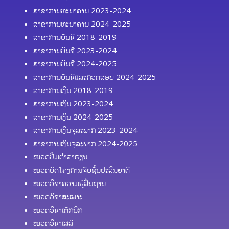
ສາຂາການທະນາຄານ 2023-2024
ສາຂາການທະນາຄານ 2024-2025
ສາຂາການບັນຊີ 2018-2019
ສາຂາການບັນຊີ 2023-2024
ສາຂາການບັນຊີ 2024-2025
ສາຂາການບັນຊີແລະກວດສອບ 2024-2025
ສາຂາການເງິນ 2018-2019
ສາຂາການເງິນ 2023-2024
ສາຂາການເງິນ 2024-2025
ສາຂາການເງິນຈຸລະພາກ 2023-2024
ສາຂາການເງິນຈຸລະພາກ 2024-2025
ໜວດປຶ້ມຕຳລາຮຽນ
ໝວດບົດໂຄງການຈົບຊັ້ນປະລິນຍາຕີ
ໝວດວິຊາຄວາມຮູ້ຟື້ນຖານ
ໝວດວິຊາສະເພາະ
ໝວດວິຊາເຕັກນິກ
ໝວດວິຊາເສລີ