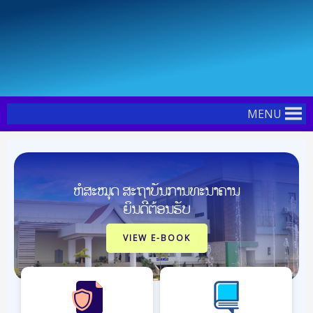
Skip
Post
to
navigation
content
MENU
ຫໍສະໝຸດ ສະຖາບັນການທະນາຄານ
ຍິນດີຕ້ອນຮັບ
VIEW E-BOOK