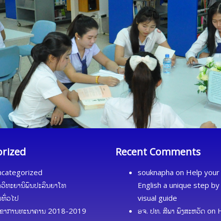
orized
Recent Comments
categorized
souknapha
on
Help your 
ດວິທະຍານິພົນປະລິນຍາໂທ
English a unique step by
້ມທົ່ວໄປ
visual guide
ຂາການທະນາຄານ 2018-2019
ອຈ. ປທ. ສີພາ ພົງສະຫວັດ
on