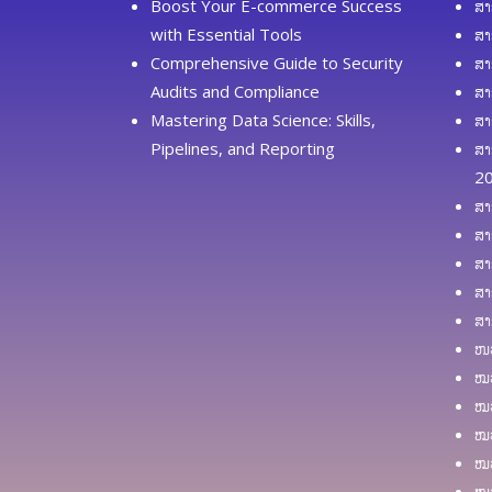
Boost Your E-commerce Success
ສາ
with Essential Tools
ສາ
Comprehensive Guide to Security
ສາ
Audits and Compliance
ສາ
Mastering Data Science: Skills,
ສາ
Pipelines, and Reporting
ສາ
2
ສາ
ສາ
ສາ
ສາ
ສາ
ໜວ
ໝວ
ໝວ
ໝວ
ໝວ
ໝວ