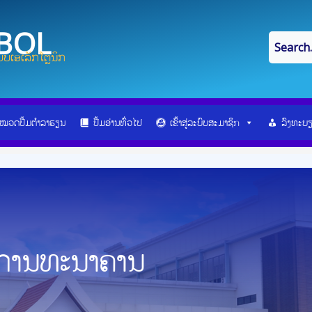
IBOL
ບເອເລັກໂຕຼນິກ
ໝວດປື້ມຕຳລາຮຽນ
ປື້ມອ່ານທົ່ວໄປ
ເຂົ້າສູ່ລະບົບສະມາຊິກ
ລົງທະບ
ນການທະນາຄານ