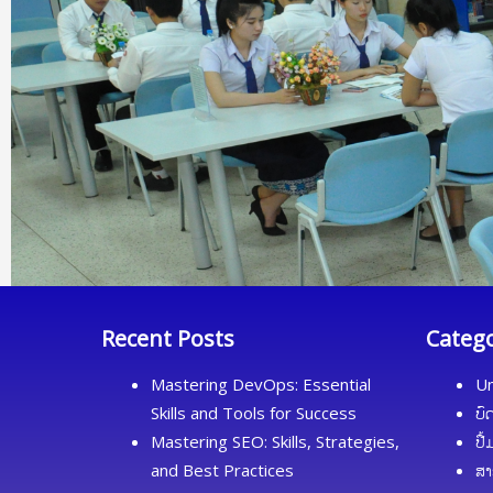
Recent Posts
Categ
Mastering DevOps: Essential
Un
Skills and Tools for Success
ບົ
Mastering SEO: Skills, Strategies,
ປື
and Best Practices
ສາ