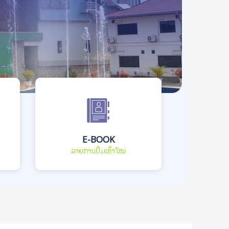
E-BOOK
ລາຍການປື້ມເຂົ້າໃໝ່