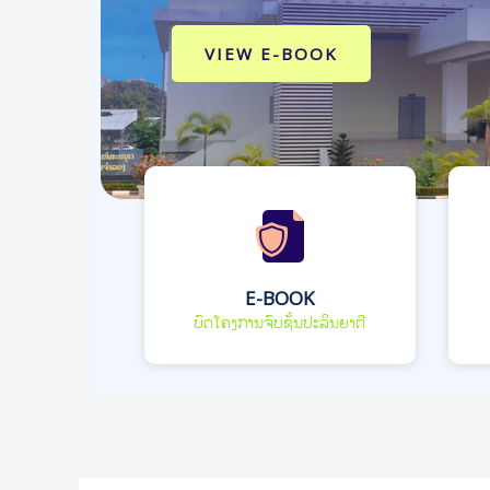
VIEW E-BOOK
E-BOOK
ບົດໂຄງການຈົບຊັ້ນປະລິນຍາຕີ