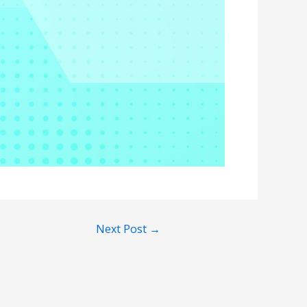
Next Post
→