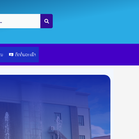
ຽນ
ຕິດຕໍ່ພວກເຮົາ