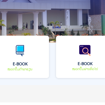
E-BOOK
E-BOOK
ໝວດປື້ມອ່ານທົ່ວໄປ
ໝວດປື້ມຕຳລາຮຽນ