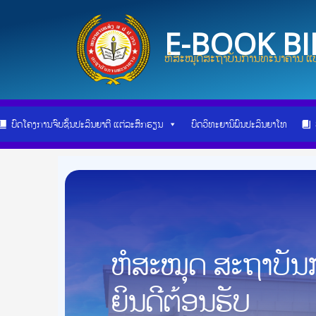
Skip
Post
to
navigation
E-BOOK B
content
ຫໍສະໝຸດສະຖາບັນການທະນາຄານ ແບ
ບົດໂຄງການຈົບຊັ້ນປະລິນຍາຕີ ແຕ່ລະສົກຮຽນ
ບົດວິທະຍານິພົນປະລິນຍາໂທ
ຫໍສະໝຸດ ສະຖາບັ
ຍິນດີຕ້ອນຮັບ