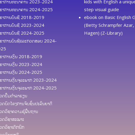
ຂາການທະນາຄານ 2023-2024
kids with English a uniq
ຂາການທະນາຄານ 2024-2025
step visual guide
ຂາການບັນຊີ 2018-2019
ebook
on
Basic English
ຂາການບັນຊີ 2023-2024
(Betty Schrampfer Azar, 
ຂາການບັນຊີ 2024-2025
Hagen) (Z-Library)
ຂາການບັນຊີແລະກວດສອບ 2024-
025
ຂາການເງິນ 2018-2019
ຂາການເງິນ 2023-2024
ຂາການເງິນ 2024-2025
ຂາການເງິນຈຸລະພາກ 2023-2024
ຂາການເງິນຈຸລະພາກ 2024-2025
ດປຶ້ມຕຳລາຮຽນ
ດບົດໂຄງການຈົບຊັ້ນປະລິນຍາຕີ
ດວິຊາຄວາມຮູ້ຟື້ນຖານ
ດວິຊາສະເພາະ
ດວິຊາເຕັກນິກ
ດວິຊາເສລີ