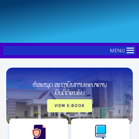
Skip
Post
to
navigation
content
MENU
ຫໍສະໝຸດ ສະຖາບັນການທະນາຄານ
ຍິນດີຕ້ອນຮັບ
VIEW E-BOOK