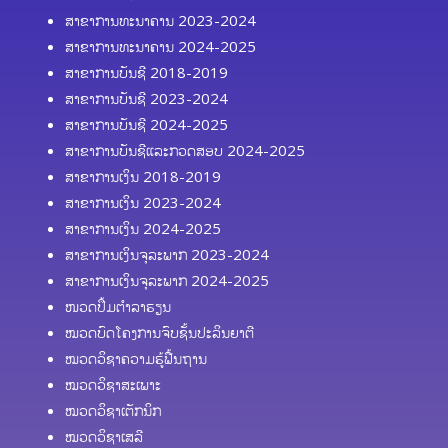
ສາຂາການທະນາຄານ 2023-2024
ສາຂາການທະນາຄານ 2024-2025
ສາຂາການບັນຊີ 2018-2019
ສາຂາການບັນຊີ 2023-2024
ສາຂາການບັນຊີ 2024-2025
ສາຂາການບັນຊີແລະກວດສອບ 2024-2025
ສາຂາການເງິນ 2018-2019
ສາຂາການເງິນ 2023-2024
ສາຂາການເງິນ 2024-2025
ສາຂາການເງິນຈຸລະພາກ 2023-2024
ສາຂາການເງິນຈຸລະພາກ 2024-2025
ໜວດປຶ້ມຕຳລາຮຽນ
ໝວດບົດໂຄງການຈົບຊັ້ນປະລິນຍາຕີ
ໝວດວິຊາຄວາມຮູ້ຟື້ນຖານ
ໝວດວິຊາສະເພາະ
ໝວດວິຊາເຕັກນິກ
ໝວດວິຊາເສລີ