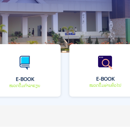
E-BOOK
E-BOOK
ໝວດປື້ມອ່ານທົ່ວໄປ
ໝວດປື້ມຕຳລາຮຽນ