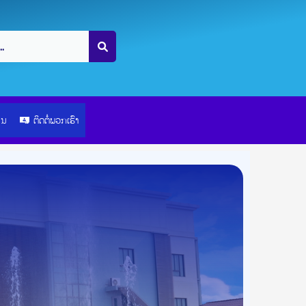
ຽນ
ຕິດຕໍ່ພວກເຮົາ