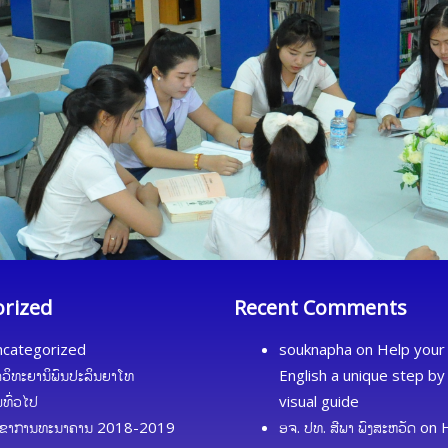
orized
Recent Comments
categorized
souknapha
on
Help your 
ດວິທະຍານິພົນປະລິນຍາໂທ
English a unique step by
້ມທົ່ວໄປ
visual guide
ຂາການທະນາຄານ 2018-2019
ອຈ. ປທ. ສີພາ ພົງສະຫວັດ
on