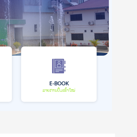
E-BOOK
ລາຍການປື້ມເຂົ້າໃໝ່