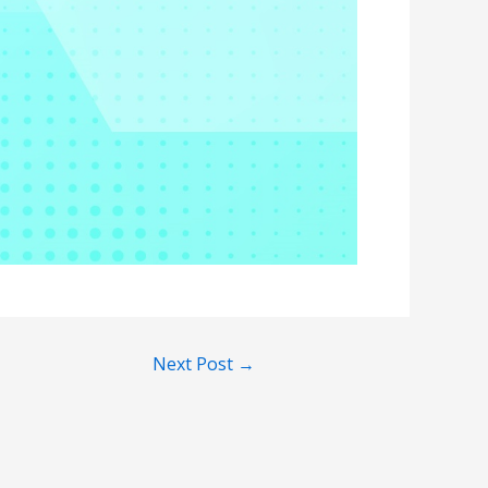
Next Post
→