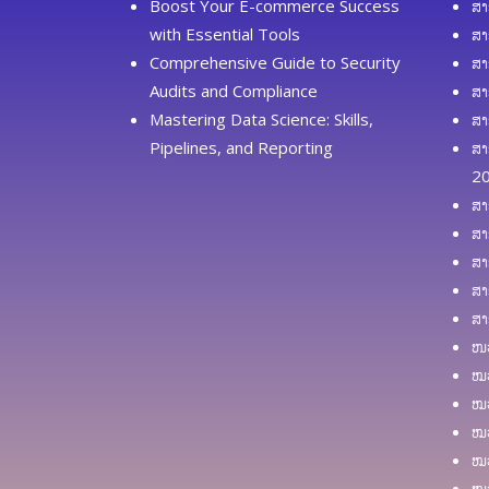
Boost Your E-commerce Success
ສາ
with Essential Tools
ສາ
Comprehensive Guide to Security
ສາ
Audits and Compliance
ສາ
Mastering Data Science: Skills,
ສາ
Pipelines, and Reporting
ສາ
2
ສາ
ສາ
ສາ
ສາ
ສາ
ໜວ
ໝວ
ໝວ
ໝວ
ໝວ
ໝວ