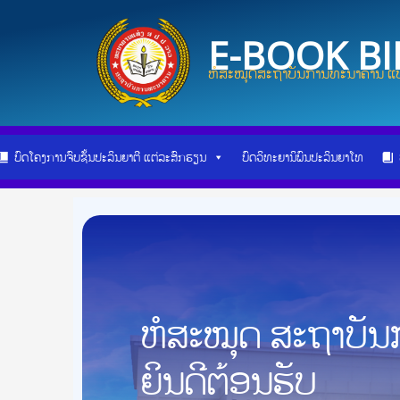
Skip
Post
to
navigation
E-BOOK B
content
ຫໍສະໝຸດສະຖາບັນການທະນາຄານ ແບ
ບົດໂຄງການຈົບຊັ້ນປະລິນຍາຕີ ແຕ່ລະສົກຮຽນ
ບົດວິທະຍານິພົນປະລິນຍາໂທ
ຫໍສະໝຸດ ສະຖາບັ
ຍິນດີຕ້ອນຮັບ