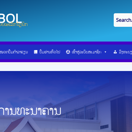
IBOL
ບເອເລັກໂຕຼນິກ
ໝວດປື້ມຕຳລາຮຽນ
ປື້ມອ່ານທົ່ວໄປ
ເຂົ້າສູ່ລະບົບສະມາຊິກ
ລົງທະບ
ນການທະນາຄານ