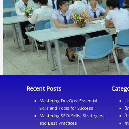
Recent Posts
Categ
Mastering DevOps: Essential
Un
Skills and Tools for Success
ບົ
Mastering SEO: Skills, Strategies,
ປື
and Best Practices
ສາ