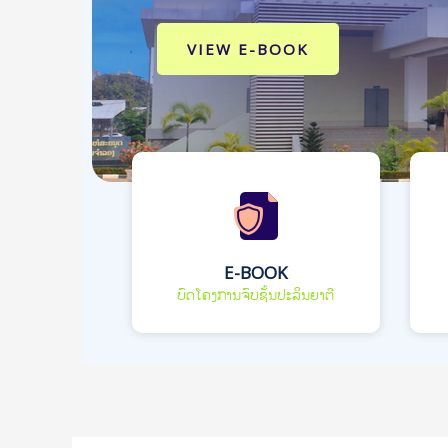
VIEW E-BOOK
E-BOOK
ບົດໂຄງການຈົບຊັ້ນປະລິນຍາຕີ