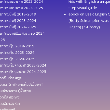
ຂາການທະນາຄານ 2023-2024
kids with English a uniq
ຂາການທະນາຄານ 2024-2025
step visual guide
ຂາການບັນຊີ 2018-2019
ebook
on
Basic English
ຂາການບັນຊີ 2023-2024
(Betty Schrampfer Azar, 
ຂາການບັນຊີ 2024-2025
Hagen) (Z-Library)
ຂາການບັນຊີແລະກວດສອບ 2024-
025
ຂາການເງິນ 2018-2019
ຂາການເງິນ 2023-2024
ຂາການເງິນ 2024-2025
ຂາການເງິນຈຸລະພາກ 2023-2024
ຂາການເງິນຈຸລະພາກ 2024-2025
ດປຶ້ມຕຳລາຮຽນ
ດບົດໂຄງການຈົບຊັ້ນປະລິນຍາຕີ
ດວິຊາຄວາມຮູ້ຟື້ນຖານ
ດວິຊາສະເພາະ
ດວິຊາເຕັກນິກ
ດວິຊາເສລີ