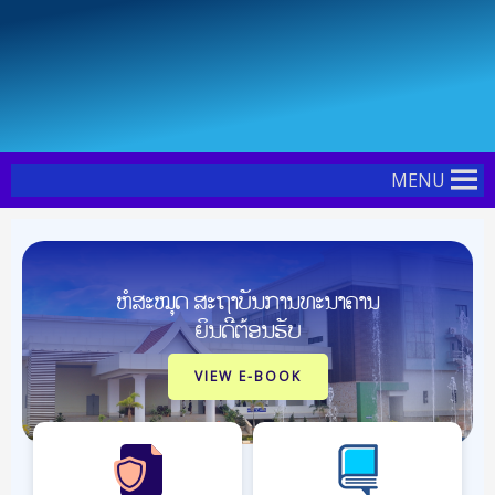
Skip
Post
to
navigation
content
MENU
ຫໍສະໝຸດ ສະຖາບັນການທະນາຄານ
ຍິນດີຕ້ອນຮັບ
VIEW E-BOOK