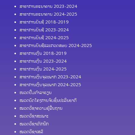
ສາຂາການທະນາຄານ 2023-2024
ສາຂາການທະນາຄານ 2024-2025
ສາຂາການບັນຊີ 2018-2019
ສາຂາການບັນຊີ 2023-2024
ສາຂາການບັນຊີ 2024-2025
ສາຂາການບັນຊີແລະກວດສອບ 2024-2025
ສາຂາການເງິນ 2018-2019
ສາຂາການເງິນ 2023-2024
ສາຂາການເງິນ 2024-2025
ສາຂາການເງິນຈຸລະພາກ 2023-2024
ສາຂາການເງິນຈຸລະພາກ 2024-2025
ໜວດປຶ້ມຕຳລາຮຽນ
ໝວດບົດໂຄງການຈົບຊັ້ນປະລິນຍາຕີ
ໝວດວິຊາຄວາມຮູ້ຟື້ນຖານ
ໝວດວິຊາສະເພາະ
ໝວດວິຊາເຕັກນິກ
ໝວດວິຊາເສລີ