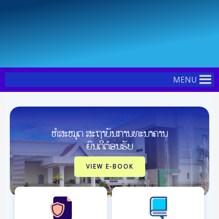
Skip
Post
to
navigation
content
MENU
ຫໍສະໝຸດ ສະຖາບັນການທະນາຄານ
ຍິນດີຕ້ອນຮັບ
VIEW E-BOOK