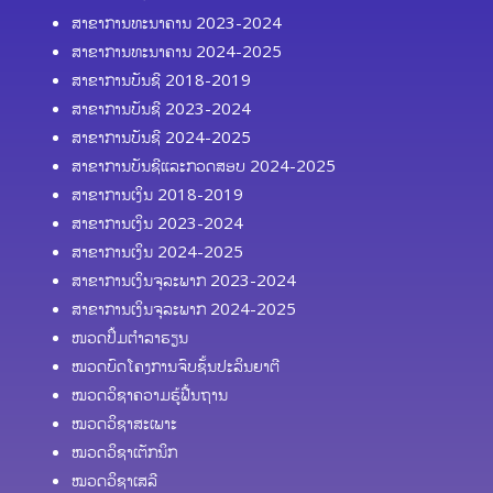
ສາຂາການທະນາຄານ 2023-2024
ສາຂາການທະນາຄານ 2024-2025
ສາຂາການບັນຊີ 2018-2019
ສາຂາການບັນຊີ 2023-2024
ສາຂາການບັນຊີ 2024-2025
ສາຂາການບັນຊີແລະກວດສອບ 2024-2025
ສາຂາການເງິນ 2018-2019
ສາຂາການເງິນ 2023-2024
ສາຂາການເງິນ 2024-2025
ສາຂາການເງິນຈຸລະພາກ 2023-2024
ສາຂາການເງິນຈຸລະພາກ 2024-2025
ໜວດປຶ້ມຕຳລາຮຽນ
ໝວດບົດໂຄງການຈົບຊັ້ນປະລິນຍາຕີ
ໝວດວິຊາຄວາມຮູ້ຟື້ນຖານ
ໝວດວິຊາສະເພາະ
ໝວດວິຊາເຕັກນິກ
ໝວດວິຊາເສລີ