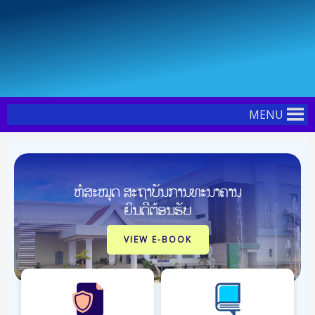
Skip
Post
to
navigation
content
MENU
ຫໍສະໝຸດ ສະຖາບັນການທະນາຄານ
ຍິນດີຕ້ອນຮັບ
VIEW E-BOOK