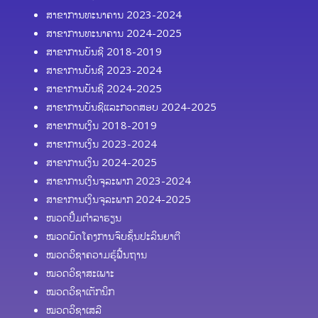
ສາຂາການທະນາຄານ 2023-2024
ສາຂາການທະນາຄານ 2024-2025
ສາຂາການບັນຊີ 2018-2019
ສາຂາການບັນຊີ 2023-2024
ສາຂາການບັນຊີ 2024-2025
ສາຂາການບັນຊີແລະກວດສອບ 2024-2025
ສາຂາການເງິນ 2018-2019
ສາຂາການເງິນ 2023-2024
ສາຂາການເງິນ 2024-2025
ສາຂາການເງິນຈຸລະພາກ 2023-2024
ສາຂາການເງິນຈຸລະພາກ 2024-2025
ໜວດປຶ້ມຕຳລາຮຽນ
ໝວດບົດໂຄງການຈົບຊັ້ນປະລິນຍາຕີ
ໝວດວິຊາຄວາມຮູ້ຟື້ນຖານ
ໝວດວິຊາສະເພາະ
ໝວດວິຊາເຕັກນິກ
ໝວດວິຊາເສລີ