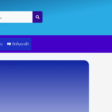
ຽນ
ຕິດຕໍ່ພວກເຮົາ