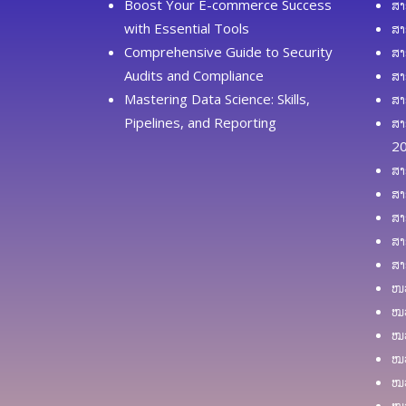
Boost Your E-commerce Success
ສາ
with Essential Tools
ສາ
Comprehensive Guide to Security
ສາ
Audits and Compliance
ສາ
Mastering Data Science: Skills,
ສາ
Pipelines, and Reporting
ສາ
2
ສາ
ສາ
ສາ
ສາ
ສາ
ໜວ
ໝວ
ໝວ
ໝວ
ໝວ
ໝວ