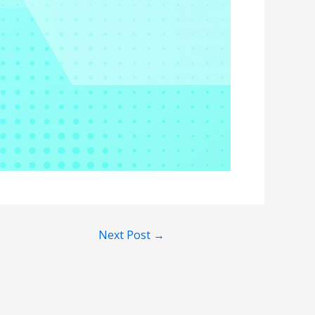
Next Post
→