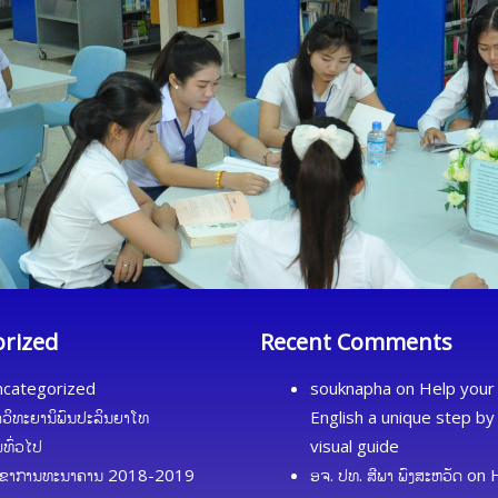
orized
Recent Comments
categorized
souknapha
on
Help your 
ດວິທະຍານິພົນປະລິນຍາໂທ
English a unique step by
້ມທົ່ວໄປ
visual guide
ຂາການທະນາຄານ 2018-2019
ອຈ. ປທ. ສີພາ ພົງສະຫວັດ
on