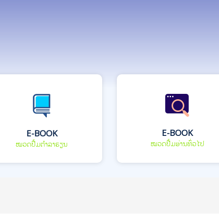
E-BOOK
E-BOOK
ໝວດປື້ມອ່ານທົ່ວໄປ
ໝວດປື້ມຕຳລາຮຽນ