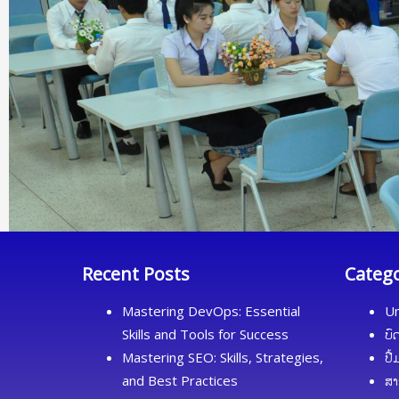
Recent Posts
Categ
Mastering DevOps: Essential
Un
Skills and Tools for Success
ບົ
Mastering SEO: Skills, Strategies,
ປື
and Best Practices
ສາ