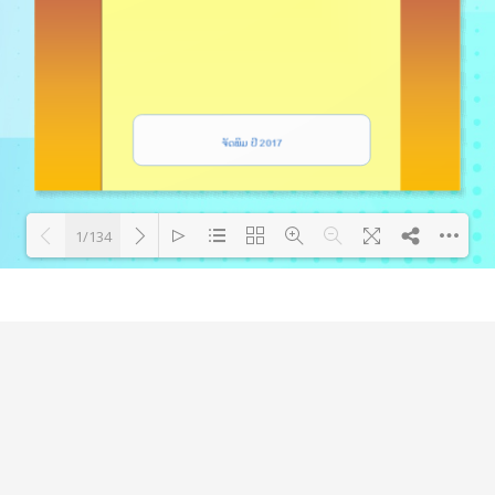
1/134
Loading PDF 53% ...