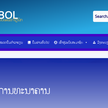
IBOL
ບເອເລັກໂຕຼນິກ
ໝວດປື້ມຕຳລາຮຽນ
ປື້ມອ່ານທົ່ວໄປ
ເຂົ້າສູ່ລະບົບສະມາຊິກ
ລົງທະບ
ນການທະນາຄານ