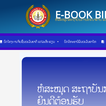
Skip
Post
to
navigation
E-BOOK B
content
ຫໍສະໝຸດສະຖາບັນການທະນາຄານ ແບ
ບົດໂຄງການຈົບຊັ້ນປະລິນຍາຕີ ແຕ່ລະສົກຮຽນ
ບົດວິທະຍານິພົນປະລິນຍາໂທ
ຫໍສະໝຸດ ສະຖາບັ
ຍິນດີຕ້ອນຮັບ