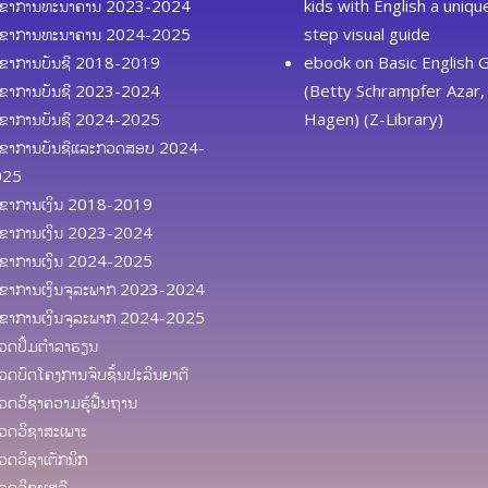
ຂາການທະນາຄານ 2023-2024
kids with English a uniq
ຂາການທະນາຄານ 2024-2025
step visual guide
ຂາການບັນຊີ 2018-2019
ebook
on
Basic English
ຂາການບັນຊີ 2023-2024
(Betty Schrampfer Azar, 
ຂາການບັນຊີ 2024-2025
Hagen) (Z-Library)
ຂາການບັນຊີແລະກວດສອບ 2024-
025
ຂາການເງິນ 2018-2019
ຂາການເງິນ 2023-2024
ຂາການເງິນ 2024-2025
ຂາການເງິນຈຸລະພາກ 2023-2024
ຂາການເງິນຈຸລະພາກ 2024-2025
ດປຶ້ມຕຳລາຮຽນ
ດບົດໂຄງການຈົບຊັ້ນປະລິນຍາຕີ
ດວິຊາຄວາມຮູ້ຟື້ນຖານ
ດວິຊາສະເພາະ
ດວິຊາເຕັກນິກ
ດວິຊາເສລີ