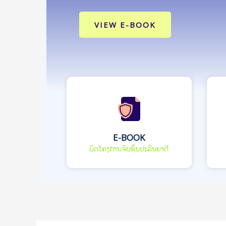
VIEW E-BOOK
E-BOOK
ບົດໂຄງການຈົບຊັ້ນປະລິນຍາຕີ