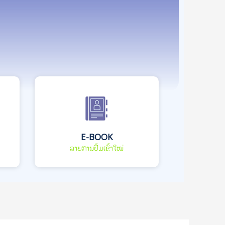
E-BOOK
ລາຍການປື້ມເຂົ້າໃໝ່