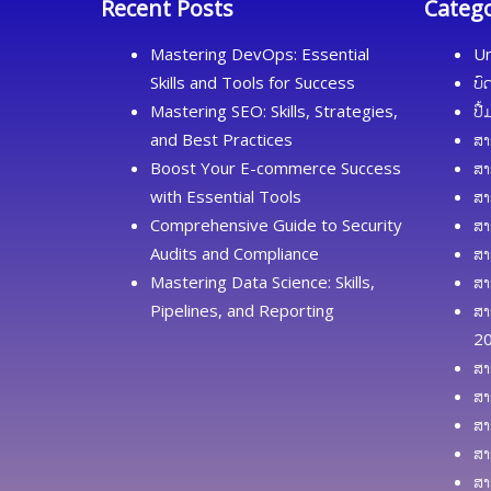
Recent Posts
Categ
Mastering DevOps: Essential
Un
Skills and Tools for Success
ບົ
Mastering SEO: Skills, Strategies,
ປື
and Best Practices
ສາ
Boost Your E-commerce Success
ສາ
with Essential Tools
ສາ
Comprehensive Guide to Security
ສາ
Audits and Compliance
ສາ
Mastering Data Science: Skills,
ສາ
Pipelines, and Reporting
ສາ
2
ສາ
ສາ
ສາ
ສາ
ສາ