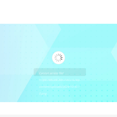
Cannot access file!
https://ebook.bibol.edu.la/wp-
content/uploads/2024/10/30.1
0.png