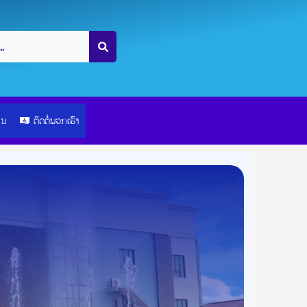
ຽນ
ຕິດຕໍ່ພວກເຮົາ