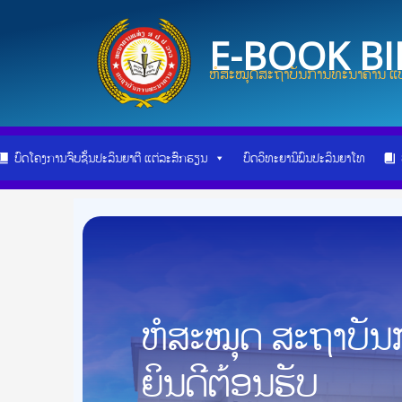
Skip
Post
to
navigation
E-BOOK B
content
ຫໍສະໝຸດສະຖາບັນການທະນາຄານ ແບ
ບົດໂຄງການຈົບຊັ້ນປະລິນຍາຕີ ແຕ່ລະສົກຮຽນ
ບົດວິທະຍານິພົນປະລິນຍາໂທ
ຫໍສະໝຸດ ສະຖາບັ
ຍິນດີຕ້ອນຮັບ