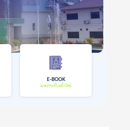
E-BOOK
ລາຍການປື້ມເຂົ້າໃໝ່