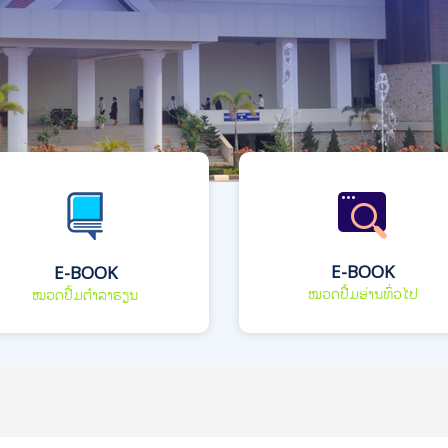
E-BOOK
E-BOOK
ໝວດປື້ມອ່ານທົ່ວໄປ
ໝວດປື້ມຕຳລາຮຽນ