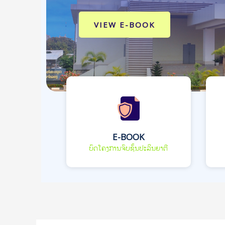
VIEW E-BOOK
E-BOOK
ບົດໂຄງການຈົບຊັ້ນປະລິນຍາຕີ