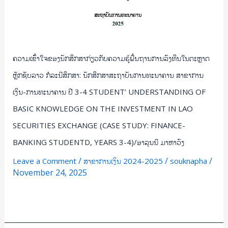
ສຶກສາ:
ນັກ
ສຶກສາ
ສະຖາບັນ
ຄວາມເຂົົ້າໃຈຂອງນັກສຶກສາກ່ຽວກັບຄວາມຮູ້ພື້ນຖານການລົງທຶນໃນຕະຫຼາດ
ການ
ທະນາຄານ
ຫຼັກຊັບລາວ ກໍລະນີສຶກສາ: ນັກສຶກສາສະຖາບັນການທະນາຄານ ສາຂາການ
ສາຂາ
ເງິນ-ການທະນາຄານ ປີ 3-4 STUDENT’ UNDERSTANDING OF
ການ
BASIC KNOWLEDGE ON THE INVESTMENT IN LAO
ເງິນ-
SECURITIES EXCHANGE (CASE STUDY: FINANCE-
ການ
ທະນາຄານ
BANKING STUDENTD, YEARS 3-4)/ອາລຸນນີ ມາຫາວົງ
ປີ
/
/
/
Leave a Comment
ສາຂາການເງິນ 2024-2025
souknapha
3-
November 24, 2025
4
STUDENT’
Read More »
UNDERSTANDING
OF