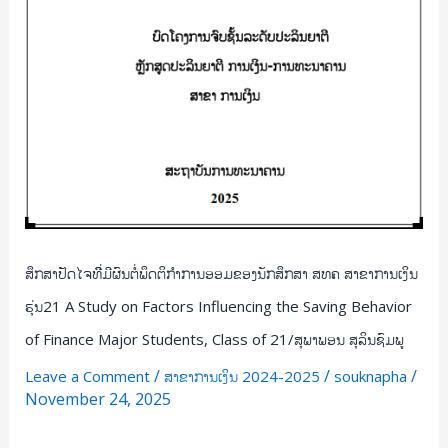
ອາ
ສາຂາ
ລຸນ
ການ
ນີ
ເງິນ
ມາຫາ
ຮຸ່ນ21
ວົງ
A
Study
on
Factors
Influencing
the
ສຶກສາປັດໄຈທີີ່ມີຜົນຕໍ່ພຶດຕິກໍາການອອມຂອງນັກສຶກສາ ສທຄ ສາຂາການເງິນ
Saving
Behavior
ຮຸ່ນ21 A Study on Factors Influencing the Saving Behavior
of
of Finance Major Students, Class of 21/ສຸພາພອນ ສຸລິນຊົມພູ
Finance
/
/
/
Leave a Comment
ສາຂາການເງິນ 2024-2025
souknapha
Major
November 24, 2025
Students,
Class