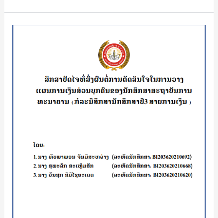
ສຶກ
ສາ
ປັດ
ໄຈ
ທີ່
ສົ່ງ
ຜົນ
ຕໍ່
ການ
ຕັດສິນ
ໃຈ
ໃນ
ການ
ວາງ
ແຜນການ