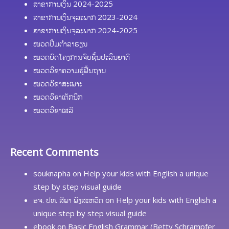
ສາຂາການເງິນ 2024-2025
ສາຂາການເງິນຈຸລະພາກ 2023-2024
ສາຂາການເງິນຈຸລະພາກ 2024-2025
ໜວດປຶ້ມຕຳລາຮຽນ
ໝວດບົດໂຄງການຈົບຊັ້ນປະລິນຍາຕີ
ໝວດວິຊາຄວາມຮູ້ຟື້ນຖານ
ໝວດວິຊາສະເພາະ
ໝວດວິຊາເຕັກນິກ
ໝວດວິຊາເສລີ
Recent Comments
souknapha
on
Help your kids with English a unique
step by step visual guide
ອຈ. ປທ. ສີພາ ພົງສະຫວັດ
on
Help your kids with English a
unique step by step visual guide
ebook
on
Basic English Grammar (Betty Schrampfer