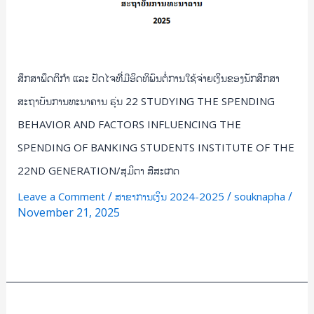
ການ
ທະນາຄານ
ຮຸ່ນ
22
ສຶກສາພຶດຕິກໍາ ແລະ ປັດໄຈທີີ່ມີອິດທິພົນຕໍ່ການໃຊ້ຈ່າຍເງິນຂອງນັກສຶກສາ
STUDYING
THE
ສະຖາບັນການທະນາຄານ ຮຸ່ນ 22 STUDYING THE SPENDING
SPENDING
BEHAVIOR AND FACTORS INFLUENCING THE
BEHAVIOR
SPENDING OF BANKING STUDENTS INSTITUTE OF THE
AND
22ND GENERATION/ສຸມິຕາ ສີສະເກດ
FACTORS
INFLUENCING
/
/
/
Leave a Comment
ສາຂາການເງິນ 2024-2025
souknapha
THE
November 21, 2025
SPENDING
OF
Read More »
BANKING
STUDENTS
INSTITUTE
ປັດ