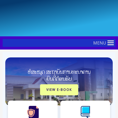
Skip
Post
to
pagination
content
MENU
ຫໍສະໝຸດ ສະຖາບັນການທະນາຄານ
ຍິນດີຕ້ອນຮັບ
VIEW E-BOOK