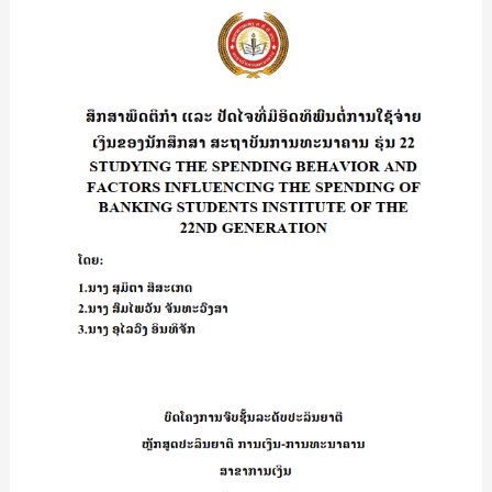
ພຶດ
ລິ
ຕິ
ຍະ
ກໍາ
ສັກ
ແລະ
ປັດ
ໄຈ
ທີີ່
ມີ
ອິດທິພົນ
ຕໍ່
ການ
ໃຊ້
ຈ່າຍເງິນ
ຂອງ
ນັກ
ສຶກສາ
ສະຖາບັນ