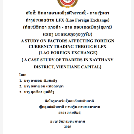
ເພິ່ງພໍໃຈ
ການ
ຊື້-
ຂາຍ
ເງິນຕາ
ຕ່າງ
ປະເທດ
ຜ່ານ
LFX
(Lao
Foreign
Exchange)
(ກໍລະນີ
ສຶກສາ
ຊາວ
ຄ້າ
–