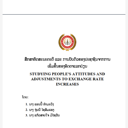
Read More »
of
21/
ສຸ
ສຶກສາ
ພາ
ທັດສະນະ
ພອນ
ຄະຕິ
ສຸ
ແລະ
ລິນ
ການ
ຊົມ
ປັບ
ພູ
ຕົວ
ຂອງ
ປະຊາຊົນ
ຈາກ
ການ
ເພີ່ມ
ຂື້ນ
ຂອງ