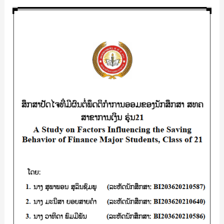
BASIC
ສຶກ
KNOWLEDGE
ສາ
ON
ປັດ
THE
ໄຈ
INVESTMENT
ທີີ່
IN
ມີ
LAO
ຜົນ
SECURITIES
ຕໍ່
EXCHANGE
ພຶດ
(CASE
ຕິ
STUDY:
ກໍາ
FINANCE-
ການ
BANKING
ອອມ
STUDENTD,
ຂອງ
YEARS
ນັກ
3-
ສຶກສາ
4)/
ສທຄ