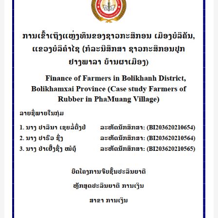
ເຂົ້າ
ລິ
ເເຫຼ່ງ
ສາ
ທຶນ
ໂສມ
ຂອງ
ບັດ
ຊາວ
ດິດ
ກະສິກອນ
ເມືອງ
ບໍ
ລີ
ຄັນ
ເເຂວງ
ບໍ
ລິ
ຄຳ
ໄຊ
(ກໍລະນີ
ສຶກສາ
ຊາວ