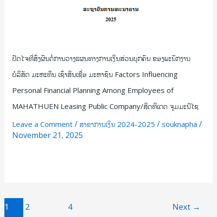
ເຊົ່າ
ສິນ
ເຊື່ອ
ມະຫາຊົນ
Factors
ປັດໄຈທີ່ສົ່ງຜົນຕໍ່ການວາງແຜນທາງການເງິນສ່ວນບຸກຄົນ ຂອງພະນັກງານ
Influencing
ບໍລິສັດ ມະຫະທຶນ ເຊົ່າສິນເຊື່ອ ມະຫາຊົນ Factors Influencing
Personal
Personal Financial Planning Among Employees of
Financial
MAHATHUEN Leasing Public Company/ສິດທິເດດ ຈູມມະນີໄຊ
Planning
Among
/
/
/
Leave a Comment
ສາຂາການເງິນ 2024-2025
souknapha
Employees
November 21, 2025
of
MAHATHUEN
Read More »
Leasing
Public
Company/
1
2
…
4
Next
→
ສິດທິ