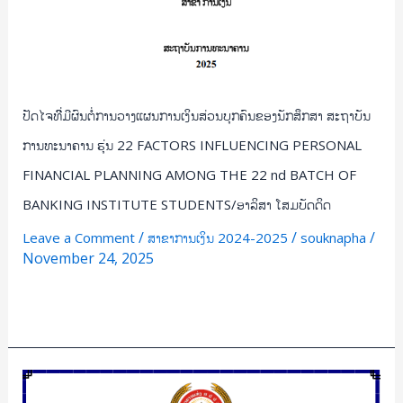
ພິມ
ທະນາຄານ
ມະ
ຮຸ່ນ
ສັງ
22
FACTORS
INFLUENCING
ປັດໄຈທີີ່ມີຜົນຕໍ່ການວາງແຜນການເງິນສ່ວນບຸກຄົນຂອງນັກສຶກສາ ສະຖາບັນ
PERSONAL
ການທະນາຄານ ຮຸ່ນ 22 FACTORS INFLUENCING PERSONAL
FINANCIAL
PLANNING
FINANCIAL PLANNING AMONG THE 22 nd BATCH OF
AMONG
BANKING INSTITUTE STUDENTS/ອາລິສາ ໂສມບັດດິດ
THE
/
/
/
Leave a Comment
ສາຂາການເງິນ 2024-2025
souknapha
22
November 24, 2025
nd
BATCH
Read More »
OF
BANKING
INSTITUTE
STUDENTS/
ການ
ອາ