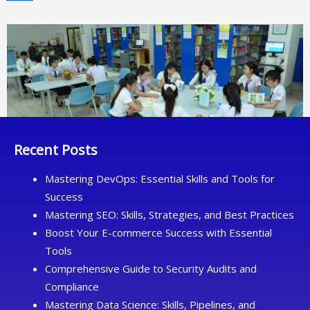
ເດດ
ຈູມມະນີ
ໄຊ
Recent Posts
Mastering DevOps: Essential Skills and Tools for
Success
Mastering SEO: Skills, Strategies, and Best Practices
Boost Your E-commerce Success with Essential
Tools
Comprehensive Guide to Security Audits and
Compliance
Mastering Data Science: Skills, Pipelines, and