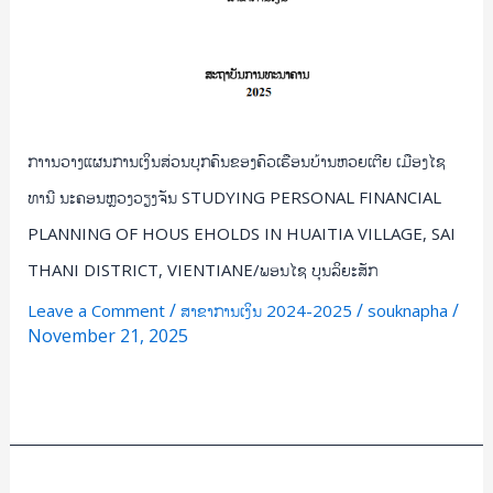
ວຽງຈັນ
STUDYING
PERSONAL
FINANCIAL
PLANNING
OF
ກາານວາງແຜນການເງິນສ່ວນບຸກຄົນຂອງຄົວເຮືອນບ້ານຫວຍເຕີຍ ເມືອງໄຊ
HOUS
ທານີ ນະຄອນຫຼວງວຽງຈັນ STUDYING PERSONAL FINANCIAL
EHOLDS
PLANNING OF HOUS EHOLDS IN HUAITIA VILLAGE, SAI
IN
HUAITIA
THANI DISTRICT, VIENTIANE/ພອນໄຊ ບຸນລິຍະສັກ
VILLAGE,
/
/
/
Leave a Comment
ສາຂາການເງິນ 2024-2025
souknapha
SAI
November 21, 2025
THANI
DISTRICT,
Read More »
VIENTIANE/
ພອນ
ໄຊ
ສຶກສາ
ບຸນ