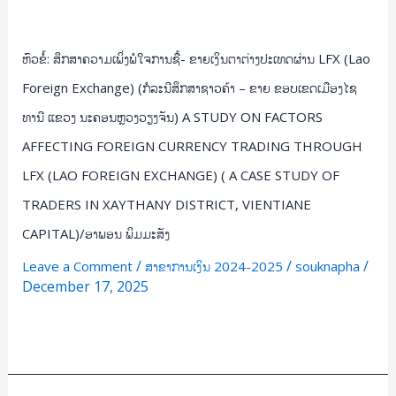
ຂາຍ
ຂອບເຂດ
ຫົວຂໍ້: ສຶກສາຄວາມເພິ່ງພໍໃຈການຊື້- ຂາຍເງິນຕາຕ່າງປະເທດຜ່ານ LFX (Lao
ເມືອງ
ໄຊ
Foreign Exchange) (ກໍລະນີສຶກສາຊາວຄ້າ – ຂາຍ ຂອບເຂດເມືອງໄຊ
ທານີ
ທານີ ແຂວງ ນະຄອນຫຼວງວຽງຈັນ) A STUDY ON FACTORS
ແຂວງ
AFFECTING FOREIGN CURRENCY TRADING THROUGH
ນະຄອນຫຼວງ
ວຽງຈັນ)
LFX (LAO FOREIGN EXCHANGE) ( A CASE STUDY OF
A
TRADERS IN XAYTHANY DISTRICT, VIENTIANE
STUDY
CAPITAL)/ອາພອນ ພິມມະສັງ
ON
/
/
/
FACTORS
Leave a Comment
ສາຂາການເງິນ 2024-2025
souknapha
December 17, 2025
AFFECTING
FOREIGN
Read More »
CURRENCY
TRADING
THROUGH