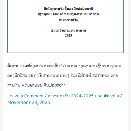
ເງິນ
ສ່ວນ
ບຸກຄົນ
ຂອງ
ນັກ
ສຶກສາ
ສະຖາບັນ
ການ
ທະນາຄານ
ສຶກສາປັດໄຈທີ່ສົ່ງຜົນຕໍ່ການຕັດສິນໃຈໃນການວາງແຜນການເງິນສ່ວນບຸກຄົນ
(
ຂອງນັກສຶກສາສະຖາບັນການທະນາຄານ ( ກໍລະນີສຶກສານັກສຶກສາປ3 ສາຍ
ກໍລະນີ
ການເງິນ )/ທິບພາພອນ ຈັນມີສະຫວ່າງ
ສຶກສາ
ນັກ
/
/
/
Leave a Comment
ສາຂາການເງິນ 2024-2025
souknapha
ສຶກ
November 24, 2025
ສາປ3
ສາຍ
Read More »
ການ
ເງິນ