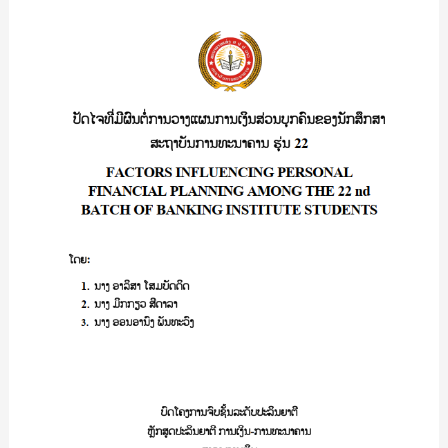
LFX
ປັດ
(LAO
ໄຈ
FOREIGN
ທີີ່
EXCHANGE)
ມີ
(
ຜົນ
A
ຕໍ່
CASE
ການ
STUDY
ວາງ
OF
ແຜນການ
TRADERS
ເງິນ
IN
ສ່ວນ
XAYTHANY
ບຸກຄົນ
DISTRICT,
ຂອງ
VIENTIANE
ນັກ
CAPITAL)/
ສຶກສາ
ອາ
ສະຖາບັນ
ພອນ
ການ