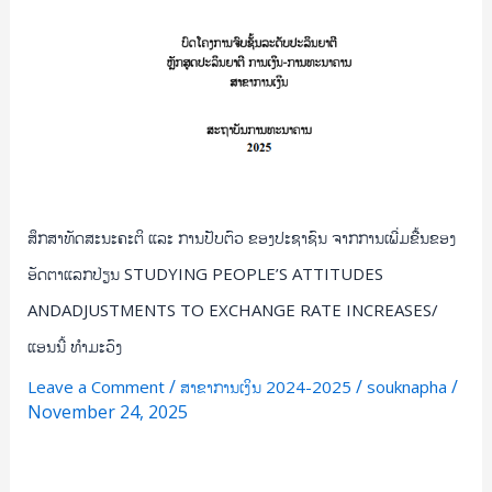
ອັດຕາ
ແລກປ່ຽນ
STUDYING
PEOPLE’S
ATTITUDES
ANDADJUSTMENTS
TO
EXCHANGE
RATE
ສຶກສາທັດສະນະຄະຕິ ແລະ ການປັບຕົວ ຂອງປະຊາຊົນ ຈາກການເພີ່ມຂື້ນຂອງ
INCREASES/
ອັດຕາແລກປ່ຽນ STUDYING PEOPLE’S ATTITUDES
ແອນ
ANDADJUSTMENTS TO EXCHANGE RATE INCREASES/
ນີ້
ແອນນີ້ ທໍາມະວົງ
ທໍາມະ
ວົງ
/
/
/
Leave a Comment
ສາຂາການເງິນ 2024-2025
souknapha
November 24, 2025
Read More »