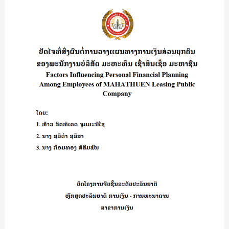
OF
ໄຈ
THE
ທີ່
22ND
ສົ່ງ
GENERATION/
ຜົນ
ສຸ
ຕໍ່
ມິ
ການ
ຕາ
ວາງ
ສີ
ແຜນ
ສະ
ທາງການ
ເກດ
ເງິນ
ສ່ວນ
ບຸກຄົນ
ຂອງ
ພະນັກງານ
ບໍລິສັດ
ມະຫະ
ທຶນ