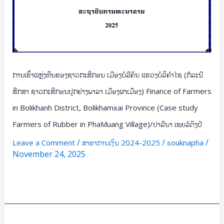
ກະສິກອນ
ປູກ
ຢາງ
ພາ
ລາ
ການເຂົ້າເເຫຼ່ງທຶນຂອງຊາວກະສິກອນ ເມືອງບໍລີຄັນ ເເຂວງບໍລິຄຳໄຊ (ກໍລະນີ
ເມືອງ
ຜາ
ສຶກສາ ຊາວກະສິກອນປູກຢາງພາລາ ເມືອງຜາເມືອງ) Finance of Farmers
ເມືອງ)
in Bolikhanh District, Bolikhamxai Province (Case study
Finance
Farmers of Rubber in PhaMuang Village)/ປາລີນາ ເຊຍລໍຕົງປໍ
of
Farmers
/
/
/
Leave a Comment
ສາຂາການເງິນ 2024-2025
souknapha
in
November 24, 2025
Bolikhanh
Read More »
District,
Bolikhamxai
Province
(Case
ຄວາມ