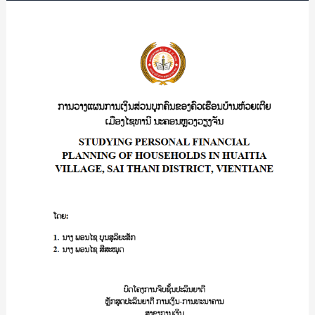
)/
ກາານ
ທິບ
ວາງ
ພາ
ແຜນການ
ພອນ
ເງິນ
ຈັນ
ສ່ວນ
ມີ
ບຸກຄົນ
ສະຫວ່າງ
ຂອງ
ຄົວ
ເຮືອນ
ບ້ານ
ຫວຍ
ເຕີຍ
ເມືອງ
ໄຊ
ທານີ
ນະຄອນຫຼວງ