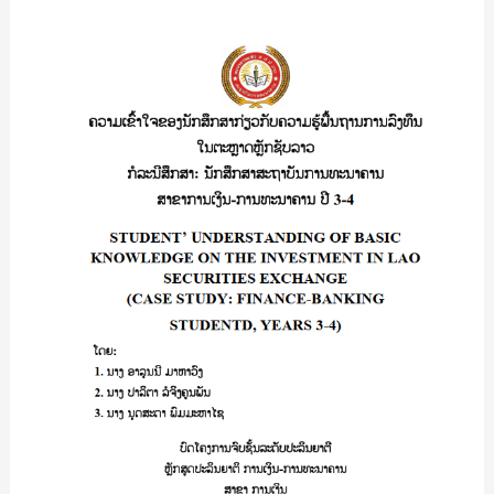
study
ເຂົົ້າ
Farmers
ໃຈ
of
ຂອງ
Rubber
ນັກ
in
ສຶກສາ
PhaMuang
ກ່ຽວກັບ
Village)/
ຄວາມ
ປາ
ຮູ້
ລີ
ພື້ນຖານ
ນາ
ການ
ເຊຍ
ລົງທຶນ
ລໍ
ໃນ
ຕົງ
ຕະຫຼາດ
ປໍ
ຫຼັກ
ຊັບ
ລາວ
ກໍລະນີ