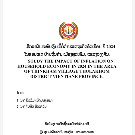
A
Study
ສຶກສາ
on
ຜົນ
Customer
ກະທົບ
Satisfaction
ເງິນ
Influencing
ເຟີ້
the
ຕໍ່
Selection
ດ້ານ
of
ເສດຖະກິດ
Small
ຄົວ
and
ເຮືອນ
Medium
ປີ
Enterprise
2024
(SME)
ໃນ
Loan
ຂອບເຂດ
Services
ບ້ານ
form
ຖິ່ນ
S.N.P