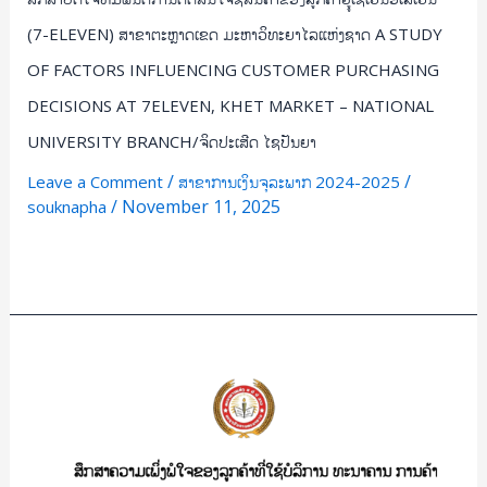
ເຂດ
(7-ELEVEN) ສາຂາຕະຫຼາດເຂດ ມະຫາວິທະຍາໄລແຫ່ງຊາດ A STUDY
ມະຫາ
OF FACTORS INFLUENCING CUSTOMER PURCHASING
ວິທະຍາໄລ
DECISIONS AT 7ELEVEN, KHET MARKET – NATIONAL
ແຫ່ງຊາດ
A
UNIVERSITY BRANCH/ຈິດປະເສີດ ໄຊປັນຍາ
STUDY
/
/
Leave a Comment
ສາຂາການເງິນຈຸລະພາກ 2024-2025
OF
/
November 11, 2025
souknapha
FACTORS
INFLUENCING
Read More »
CUSTOMER
PURCHASING
DECISIONS
ສຶກສາ
AT
ຄວາມ
7ELEVEN,
ເພິິ່ງ
KHET
ພໍໃຈ
MARKET
ຂອງ
–