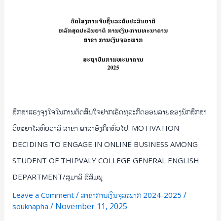
ວິທະຍາ
ໄລ
ທິບ
ວາ
ລີ
ສາຂາ
ພາສາ
ອັງກິດ
ທົ່ວໄປ.
ສຶກສາແຮງຈູງໃຈໃນການຕັດສິນໃຈຢາກເຮັດທຸລະກິດອອນລາຍຂອງນັກສຶກສາ
MOTIVATION
ວິທະຍາໄລທິບວາລີ ສາຂາ ພາສາອັງກິດທົ່ວໄປ. MOTIVATION
DECIDING
DECIDING TO ENGAGE IN ONLINE BUSINESS AMONG
TO
STUDENT OF THIPVALY COLLEGE GENERAL ENGLISH
ENGAGE
IN
DEPARTMENT/ສຸມາລີ ສີສົມພູ
ONLINE
/
/
Leave a Comment
ສາຂາການເງິນຈຸລະພາກ 2024-2025
BUSINESS
/
November 11, 2025
souknapha
AMONG