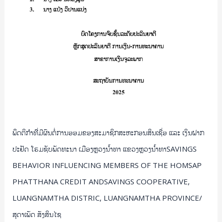
ເຊື່ອ
ແລະ
ເງິນ
ຝາກ
ປະຢັດ
ໂຮມ
ຊັບ
ພັດທະນາ
ເມືອງ
ຫຼວງ
ພຶດຕິກໍາທີີ່ມີຜົນຕໍ່ການອອມຂອງສະມາຊິກສະຫະກອນສິນເຊື່ອ ແລະ ເງິນຝາກ
ນໍ້າ
ປະຢັດ ໂຮມຊັບພັດທະນາ ເມືອງຫຼວງນໍ້າທາ ແຂວງຫຼວງນໍ້າທາSAVINGS
ທາ
ແຂວງ
BEHAVIOR INFLUENCING MEMBERS OF THE HOMSAP
ຫຼວງ
PHATTHANA CREDIT ANDSAVINGS COOPERATIVE,
ນໍ້າ
LUANGNAMTHA DISTRIC, LUANGNAMTHA PROVINCE/
ທາSAVINGS
ສຸດາເພັດ ສັງສິນໄຊ
BEHAVIOR