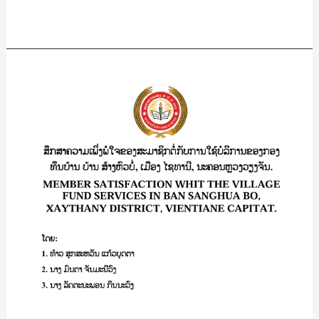
STUDENT
Read More »
OF
THIPVALY
COLLEGE
ສຶກສາ
GENERAL
ຄວາມ
ENGLISH
ເພິິ່ງ
DEPARTMENT/
ພໍໃຈ
ສຸ
ຂອງ
ມາລີ
ສະມາ
ສີ
ຊິກ
ສົມ
ຕໍໍ່
ພູ
ກັບ
ການ
ໃຊ້
ບໍລິການ
ຂອງ
ກອງ