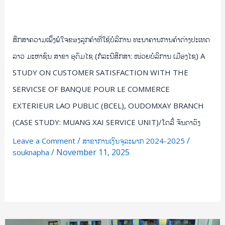
ບໍລິການ
ເມືອງ
ໄຊ)
ສຶກສາຄວາມເພິິ່ງພໍໃຈຂອງລູກຄ້າທີ່ໃຊ້ບໍລິການ ທະນາຄານການຄ້າຕ່າງປະເທດ
A
STUDY
ລາວ ມະຫາຊົນ ສາຂາ ອຸດົມໄຊ (ກໍລະນີສຶກສາ: ໜ່ວຍບໍລິການ ເມືອງໄຊ) A
ON
STUDY ON CUSTOMER SATISFACTION WITH THE
CUSTOMER
SERVICSE OF BANQUE POUR LE COMMERCE
SATISFACTION
WITH
EXTERIEUR LAO PUBLIC (BCEL), OUDOMXAY BRANCH
THE
(CASE STUDY: MUANG XAI SERVICE UNIT)/ໂດລີ້ ຈັນດາວົງ
SERVICSE
/
/
Leave a Comment
ສາຂາການເງິນຈຸລະພາກ 2024-2025
OF
/
November 11, 2025
souknapha
BANQUE
POUR
Read More »
LE
COMMERCE
EXTERIEUR
LAO