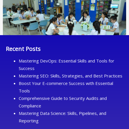
PUBLIC
(BCEL),
OUDOMXAY
BRANCH
(CASE
STUDY:
Recent Posts
MUANG
XAI
Mastering DevOps: Essential Skills and Tools for
SERVICE
Success
UNIT)/
Mastering SEO: Skills, Strategies, and Best Practices
ໂດ
Boost Your E-commerce Success with Essential
ລີ້
Tools
ຈັນ
Comprehensive Guide to Security Audits and
ດາວົ
Compliance
ງ
Mastering Data Science: Skills, Pipelines, and
Reporting