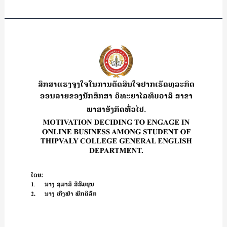
THE
AREA
OF
ສຶກສາ
THINKHAM
ແຮງ
VILLAGE
ຈູງໃຈ
THULAKHOM
ໃນ
DISTRICT
ການ
VIENTIANE
ຕັດສິນ
PROVINCE/
ໃຈ
ປີວ
ຢາກ
ລົມ
ເຮັດ
ເພັດ
ທຸລະກິດ
ປະ
ອອນ
ທຸມ
ລາຍ
ມາ
ຂອງ
ນັກ
ສຶກສາ