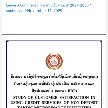
INFLUENCING
/
/
Leave a Comment
ສາຂາການເງິນຈຸລະພາກ 2024-2025
MEMBERS
/
November 11, 2025
souknapha
OF
THE
Read More »
HOMSAP
PHATTHANA
CREDIT
ສຶກສາ
ANDSAVINGS
ຄວາມ
COOPERATIVE,
ເພິ່ງພໍໃຈ
LUANGNAMTHA
ຂອງ
DISTRIC,
ລູກຄ້າ
LUANGNAMTHA
ທີ່
PROVINCE/
ໃຊ້
ສຸດ
ບໍລິການ
າ
ສິນ
ເພັດ
ເຊື່ອ
ສັງ
ຂອງ