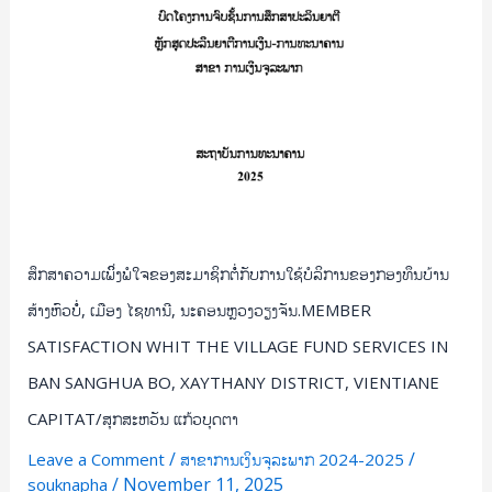
ທຶນ
ບ້ານ
ສ້າງ
ຫົວ
ບໍໍ່,
ເມືອງ
ໄຊ
ທານີ,
ນະຄອນຫຼວງ
ສຶກສາຄວາມເພິິ່ງພໍໃຈຂອງສະມາຊິກຕໍໍ່ກັບການໃຊ້ບໍລິການຂອງກອງທຶນບ້ານ
ວຽງຈັນ.MEMBER
SATISFACTION
ສ້າງຫົວບໍໍ່, ເມືອງ ໄຊທານີ, ນະຄອນຫຼວງວຽງຈັນ.MEMBER
WHIT
SATISFACTION WHIT THE VILLAGE FUND SERVICES IN
THE
BAN SANGHUA BO, XAYTHANY DISTRICT, VIENTIANE
VILLAGE
CAPITAT/ສຸກສະຫວັນ ແກ້ວບຸດຕາ
FUND
SERVICES
/
/
Leave a Comment
ສາຂາການເງິນຈຸລະພາກ 2024-2025
IN
/
November 11, 2025
souknapha