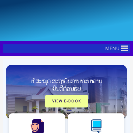
Skip
to
content
MENU
ຫໍສະໝຸດ ສະຖາບັນການທະນາຄານ
ຍິນດີຕ້ອນຮັບ
VIEW E-BOOK