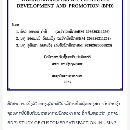
ສິນ
ສະຖາບັນ
ໄຊ
ການ
ເງິນ
ຈຸ
ລະ
ພາກ
ທີ່
ບໍ
ຮັບ
ເງິນ
ຝາກ
ຂອງ
ການ
ພັດທະນາ
ສຶກສາຄວາມເພິ່ງພໍໃຈຂອງລູກຄ້າທີ່ໃຊ້ບໍລິການສິນເຊື່ອຂອງສະຖາບັນການເງິນ
ເເລະ
ຈຸລະພາກທີ່ບໍຮັບເງິນຝາກຂອງການພັດທະນາ ເເລະ ສົ່ງເສີມທຸລະກິດ (ສກຈບ
ສົ່ງເສີມ
BDP) STUDY OF CUSTOMER SATISFACTION IN USING
ທຸລະກິດ