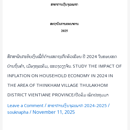
ຄໍາ,
Microfinance
ເມືອງ
Institutions/
ທຸລະ
ຈັນທະ
ຄົມ,
ຈອນ
ເເຂວງ
ລັດ
ວຽງຈັນ.
ຕະ
STUDY
ນະ
ສຶກສາຜົນກະທົບເງິນເຟີ້ຕໍ່ດ້ານເສດຖະກິດຄົວເຮືອນ ປີ 2024 ໃນຂອບເຂດ
THE
ບຸນ
IMPACT
ບ້ານຖິ່ນຄໍາ, ເມືອງທຸລະຄົມ, ເເຂວງວຽງຈັນ. STUDY THE IMPACT OF
ຍັງ
OF
INFLATION ON HOUSEHOLD ECONOMY IN 2024 IN
INFLATION
THE AREA OF THINKHAM VILLAGE THULAKHOM
ON
HOUSEHOLD
DISTRICT VIENTIANE PROVINCE/ປີວລົມ ເພັດປະທຸມມາ
ECONOMY
/
/
Leave a Comment
ສາຂາການເງິນຈຸລະພາກ 2024-2025
IN
/
November 11, 2025
souknapha
2024
IN
Read More »