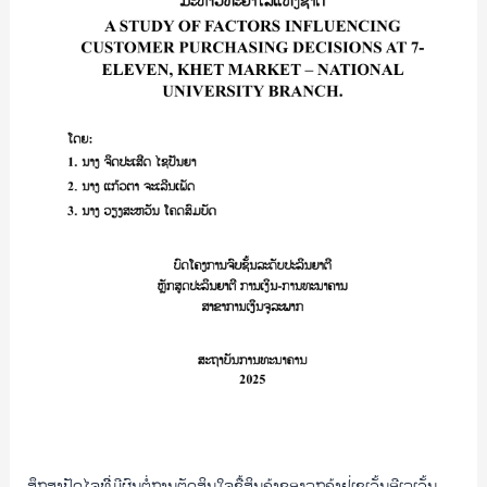
ຕໍ່
AND
ການ
PROMOTION
ຕັດສິນ
(BPD)/
ໃຈ
ອາ
ຊື້
ທອນ
ສິນຄ້າ
ຄອນ
ຂອງ
ສີ
ລູກ
ຄ້າ
ຢູູ່
ເຊ
ເວັ້ນ
ອີເລ
ເວັ້ນ
(7-
ELEVEN)
ສາຂາ
ຕະຫຼາດ
ສຶກສາປັດໄຈທີີ່ມີຜົນຕໍ່ການຕັດສິນໃຈຊື້ສິນຄ້າຂອງລູກຄ້າຢູູ່ເຊເວັ້ນອີເລເວັ້ນ