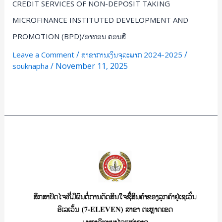
CREDIT SERVICES OF NON-DEPOSIT TAKING
(ສກຈບ
BDP)
MICROFINANCE INSTITUTED DEVELOPMENT AND
STUDY
PROMOTION (BPD)/ອາທອນ ຄອນສີ
OF
/
/
Leave a Comment
ສາຂາການເງິນຈຸລະພາກ 2024-2025
CUSTOMER
/
November 11, 2025
souknapha
SATISFACTION
IN
Read More »
USING
CREDIT
SERVICES
ສຶກ
OF
ສາ
NON-
ປັດ
DEPOSIT
ໄຈ
TAKING
ທີີ່
MICROFINANCE
ມີ
INSTITUTED
ຜົນ
DEVELOPMENT