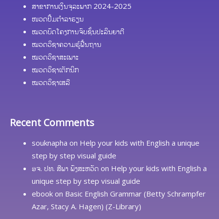
ສາຂາການເງິນຈຸລະພາກ 2024-2025
ໜວດປຶ້ມຕຳລາຮຽນ
ໝວດບົດໂຄງການຈົບຊັ້ນປະລິນຍາຕີ
ໝວດວິຊາຄວາມຮູ້ຟື້ນຖານ
ໝວດວິຊາສະເພາະ
ໝວດວິຊາເຕັກນິກ
ໝວດວິຊາເສລີ
Recent Comments
souknapha
on
Help your kids with English a unique
step by step visual guide
ອຈ. ປທ. ສີພາ ພົງສະຫວັດ
on
Help your kids with English a
unique step by step visual guide
ebook
on
Basic English Grammar (Betty Schrampfer
Azar, Stacy A. Hagen) (Z-Library)