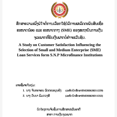
ຄວາມ
ເພິ່ງ
ພໍ
ໃຈ
ຕໍໍ່
ການ
ເລືອກ
ໃຊ້
ບໍລິການ
ຜະລິດຕະພັນ
ສິນ
ເຊືິ່ອ
ຂະໜາດ
ນ້ອຍ
ແລະ
ຂະໜາດ
ກາງ