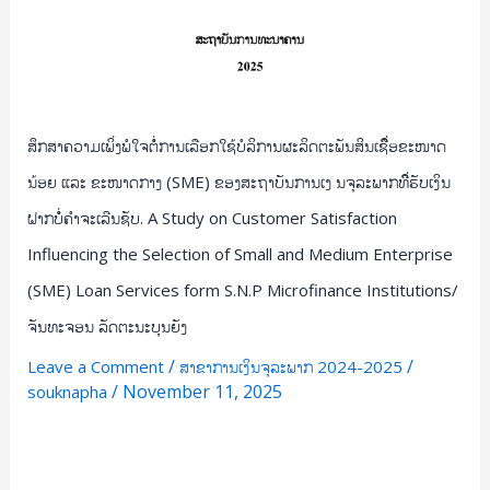
(SME)
ຂອງ
ສະຖາບັນ
ການ
ເງ
ສຶກສາຄວາມເພິ່ງພໍໃຈຕໍໍ່ການເລືອກໃຊ້ບໍລິການຜະລິດຕະພັນສິນເຊືິ່ອຂະໜາດ
ນ
ຈຸ
ນ້ອຍ ແລະ ຂະໜາດກາງ (SME) ຂອງສະຖາບັນການເງ ນຈຸລະພາກທີິ່ຮັບເງິນ
ລະ
ຝາກບໍໍ່ຄໍາຈະເລີນຊັບ. A Study on Customer Satisfaction
ພາກ
Influencing the Selection of Small and Medium Enterprise
ທີິ່
(SME) Loan Services form S.N.P Microfinance Institutions/
ຮັບ
ເງິນ
ຈັນທະຈອນ ລັດຕະນະບຸນຍັງ
ຝາກ
/
/
Leave a Comment
ສາຂາການເງິນຈຸລະພາກ 2024-2025
ບໍໍ່
/
November 11, 2025
souknapha
ຄໍາ
ຈະເລີນ
Read More »
ຊັບ.