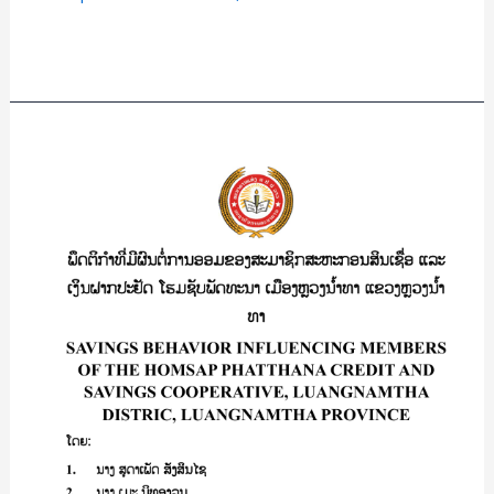
BAN
SANGHUA
Read More »
BO,
XAYTHANY
DISTRICT,
ພຶດ
VIENTIANE
ຕິ
CAPITAT/
ກໍາ
ສຸກ
ທີີ່
ສະຫວັນ
ມີ
ແກ້ວ
ຜົນ
ບຸດ
ຕໍ່
ຕາ
ການ
ອອມ
ຂອງ
ສະມາຊິກ
ສະຫະກອນ
ສິນ