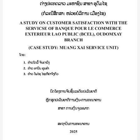
ລູກຄ້າ
NATIONAL
ທີ່
UNIVERSITY
ໃຊ້
BRANCH/
ບໍລິການ
ຈິດ
ທະນາຄານ
ປະເສີດ
ການ
ໄຊ
ຄ້າ
ປັນຍາ
ຕ່າງ
ປະເທດ
ລາວ
ມະຫາຊົນ
ສາຂາ
ອຸດົມ
ໄຊ
(ກໍລະນີ
ສຶກສາ:
ໜ່ວຍ