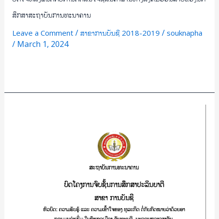
ສຶກສາສະຖາບັນການທະນາຄານ
/
/
Leave a Comment
ສາຂາການບັນຊີ 2018-2019
souknapha
/
March 1, 2024
Read More »
ສຶກສາ
ພຶດຕິກຳ
ແລະ
ຄວາມ
ເພິ່ງພໍໃຈ
ຂອງ
ລູກຄ້າ
ທີ່
ມາ