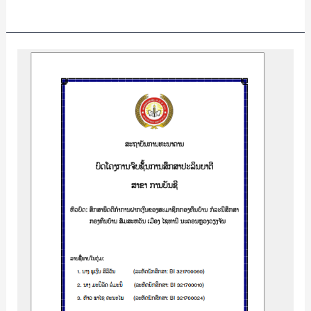
ສຶກສາ
ພຶດຕິກຳ
ການ
ຝາກ
ເງິນ
ຂອງ
ສະມາຊິກ
ກອງ
ທຶນ
ບ້ານ
ກໍລະນີ
ສຶກສາ
ກອງ
ທຶນ
ບ້ານ