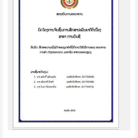
ຂອງ
ລູກຄ້າ
ທີ່
ມີ
ຕໍ່
ການ
ໃຫ້
ບໍລິການ
ຂອງ
ທະນາຄານ
ການ
ຄ້າ
ຕ່າງ
ປະເທດ
ລາວ
ມະຫາຊົນ
ສາຂາ