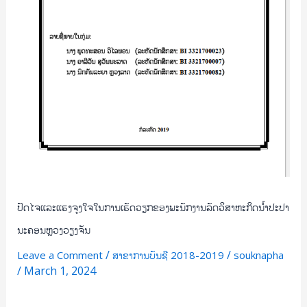
ວິສາຫະກິດ
ນໍ້າ
ປະ
ປາ
ນະຄອນຫຼວງ
ວຽງຈັນ
ປັດໄຈແລະແຮງຈູງໃຈໃນການເຮັດວຽກຂອງພະນັກງານລັດວິສາຫະກິດນໍ້າປະປາ
ນະຄອນຫຼວງວຽງຈັນ
/
/
Leave a Comment
ສາຂາການບັນຊີ 2018-2019
souknapha
/
March 1, 2024
Read More »