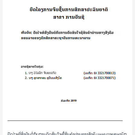
ການ
ຕັດສິນ
ໃຈ
ຊື້
ສິນຄ້າ
ຜ່ານ
ທາງ
ສັງຄົມ
ອອນ
ລາຍ
ຂອງ
ນັກ
ສຶກສາ
ສະຖາບັນ
ການ
ທະນາຄານ
ປັດໄຈທີ່ສົ່ງຜົນຕໍ່ກັບການຕັດສິນໃຈຊື້ສິນຄ້າຜ່ານທາງສັງຄົມອອນລາຍຂອງນັກ