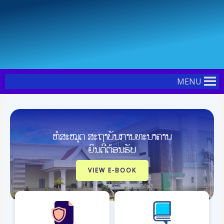
Skip
Post
to
pagination
content
MENU
ຫໍສະໝຸດ ສະຖາບັນການທະນາຄານ
ຍິນດີຕ້ອນຮັບ
VIEW E-BOOK