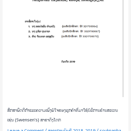
ໃຊ້
ບໍລິການ
ຮ້ານ
ສະ
ເວນ
ເຊ່ນ
(Swensen’s)
ສາຂາ
ດົງໂດກ
ສຶກສາພຶດຕິກຳແລະຄວາມເພິ່ງພໍໃຈຂອງລູກຄ້າທີ່ມາໃຊ້ບໍລິການຮ້ານສະເວນ
ເຊ່ນ (Swensen’s) ສາຂາດົງໂດກ
/
/
Leave a Comment
ສາຂາການບັນຊີ 2018-2019
souknapha