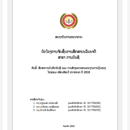
ການ
ບັນທຶກ
ບັນຊີ
ແລະ
ການ
ສ້າງ
ເອກະສານ
ລາຍງານ
ການ
ເງິນ
ຂອງ
ໂຮງ
ແຮມ
ເອັສ.ເອັສ.ວີ
ເກດທະ
ລາ
ປີ