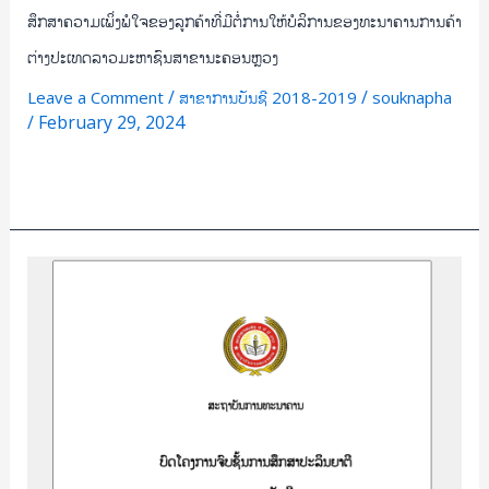
ນະຄອນຫຼວງ
ສຶກສາຄວາມເພິ່ງພໍໃຈຂອງລູກຄ້າທີ່ມີຕໍ່ການໃຫ້ບໍລິການຂອງທະນາຄານການຄ້າ
ຕ່າງປະເທດລາວມະຫາຊົນສາຂານະຄອນຫຼວງ
/
/
Leave a Comment
ສາຂາການບັນຊີ 2018-2019
souknapha
/
February 29, 2024
Read More »
ສຶກສາ
ຄວາມ
ເພິ່ງພໍໃຈ
ຂອງ
ລູກຄ້າ
ຕໍ່
ກັບ
ການ