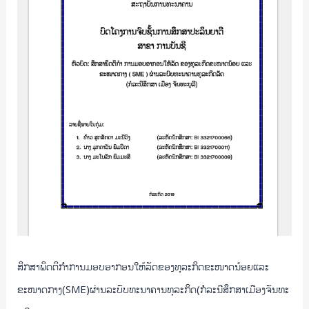
ໃຫ້
ລັດ
ຂອງ
ທຸລະກິດ
ຂະໜາດ
ນ້ອຍ
ແລະ
ຂະໜາດ
ກາງ(SME)ຜ່ານ
ລະບົບ
ທະນາຄານ
ທຸລະກິດ(ກໍລະນີ
ສຶກສາ
ເມືອງ
ຈັນທະ
ສຶກສາພຶດຕິກຳການມອບອາກອນໃຫ້ລັດຂອງທຸລະກິດຂະໜາດນ້ອຍແລະ
ບູ
ຂະໜາດກາງ(SME)ຜ່ານລະບົບທະນາຄານທຸລະກິດ(ກໍລະນີສຶກສາເມືອງຈັນທະ
ລີ)