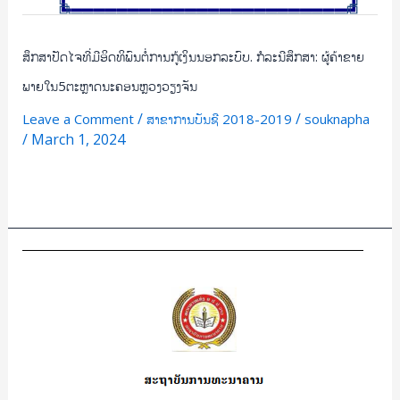
ສຶກສາປັດໄຈທີ່ມີອິດທິພົນຕໍ່ການກູ້ເງິນນອກລະບົບ. ກໍລະນີສຶກສາ: ຜູ້ຄ້າຂາຍ
ພາຍໃນ5ຕະຫຼາດນະຄອນຫຼວງວຽງຈັນ
/
/
Leave a Comment
ສາຂາການບັນຊີ 2018-2019
souknapha
/
March 1, 2024
Read More »
ປັດ
ໄຈ
ທີ່
ສົ່ງ
ຜົນ
ຕໍ່
ກັບ