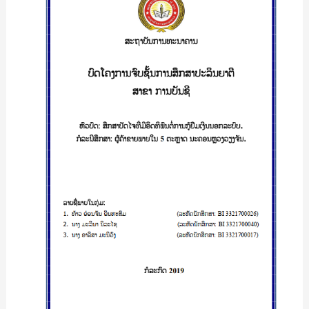
ໄຈ
ທີ່
ມີ
ອິດທິພົນ
ຕໍ່
ການ
ກູ້
ເງິນ
ນອກ
ລະບົບ.
ກໍລະນີ
ສຶກສາ:
ຜູ້
ຄ້າຂາຍ
ພາຍໃນ5ຕະຫຼາດ
ນະຄອນຫຼວງ
ວຽງຈັນ