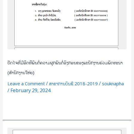
ຮ່ວມ
ພັດທະນາ
(ສຳນັກ
ງານ
ໃຫ່ຍ)
ປັດໄຈທີ່ມີອິດທິພົນຕໍ່ຄວາມຜູກພັນຕໍ່ອົງກອນຂອງພະນັກງານຮ່ວມພັດທະນາ
(ສຳນັກງານໃຫ່ຍ)
/
/
Leave a Comment
ສາຂາການບັນຊີ 2018-2019
souknapha
/
February 29, 2024
Read More »
ສຶກສາ