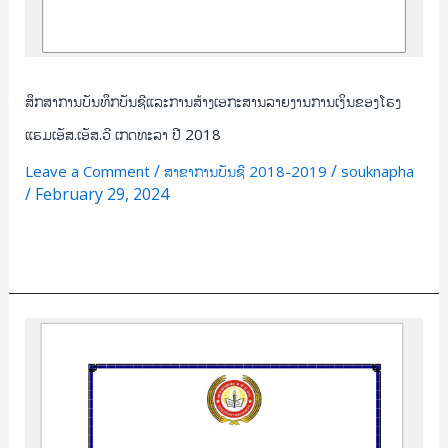
2018
ສຶກສາການບັນທຶກບັນຊີແລະການສ້າງເອກະສານລາຍງານການເງິນຂອງໂຮງ
ແຮມເອັສ.ເອັສ.ວີ ເກດທະລາ ປີ 2018
/
/
Leave a Comment
ສາຂາການບັນຊີ 2018-2019
souknapha
/
February 29, 2024
Read More »
ສຶກສາ
ພຶດຕິກຳ
ການ
ມອບ
ອາກອນ