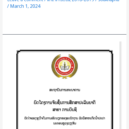
/
March 1, 2024
Read More »
ປັດ
ໄຈ
ແລະ
ແຮງ
ຈູງໃຈ
ໃນ
ການ
ເຮັດ
ວຽກ
ຂອງ
ພະນັກງານ
ລັດ