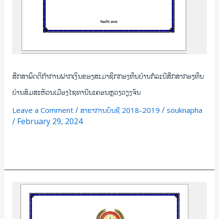
ສົມ
ສະ
ຫັວນ
ເມືອງ
ໄຊ
ສຶກສາພຶດຕິກຳການຝາກເງິນຂອງສະມາຊິກກອງທຶນບ້ານກໍລະນີສຶກສາກອງທຶນ
ທາ
ນີນ
ບ້ານສົມສະຫັວນເມືອງໄຊທານີນະຄອນຫຼວງວຽງຈັນ
ະ
/
/
Leave a Comment
ສາຂາການບັນຊີ 2018-2019
souknapha
ຄອນ
/
February 29, 2024
ຫຼວງ
ວຽງຈັນ
Read More »
ສຶກສາ
ຄວາມ
ເພິ່ງພໍໃຈ