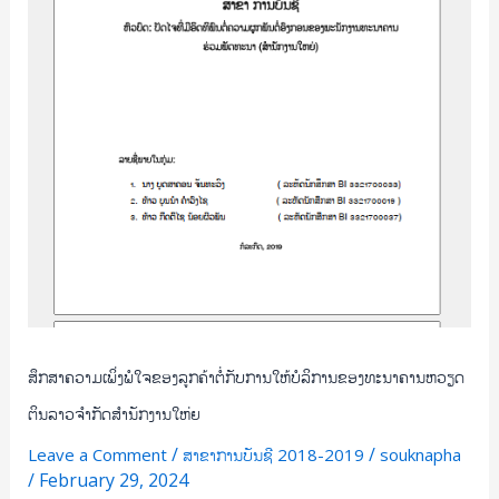
ໃຫ້
ບໍລິການ
ຂອງ
ທະນາຄານ
ຫວຽດ
ຕິນ
ລາວ
ຈຳກັດ
ສຳນັກ
ງານ
ໃຫ່ຍ
ສຶກສາຄວາມເພິ່ງພໍໃຈຂອງລູກຄ້າຕໍ່ກັບການໃຫ້ບໍລິການຂອງທະນາຄານຫວຽດ
ຕິນລາວຈຳກັດສຳນັກງານໃຫ່ຍ
/
/
Leave a Comment
ສາຂາການບັນຊີ 2018-2019
souknapha
/
February 29, 2024