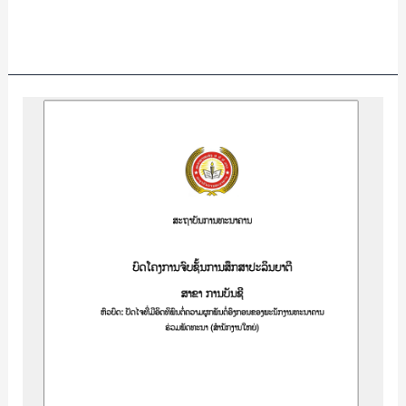
Read More »
ປັດ
ໄຈ
ທີ່
ມີ
ອິດທິພົນ
ຕໍ່
ຄວາມ
ຜູກພັນ
ຕໍ່
ອົງ
ກອນ
ຂອງ
ພະນັກງານ