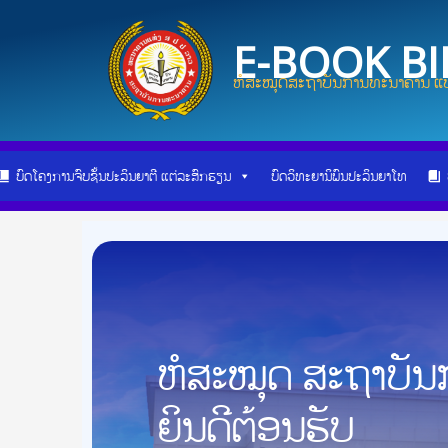
Skip
to
E-BOOK B
content
ຫໍສະໝຸດສະຖາບັນການທະນາຄານ ແບ
ບົດໂຄງການຈົບຊັ້ນປະລິນຍາຕີ ແຕ່ລະສົກຮຽນ
ບົດວິທະຍານິພົນປະລິນຍາໂທ
ຫໍສະໝຸດ ສະຖາບັ
ຍິນດີຕ້ອນຮັບ