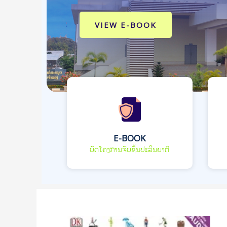
VIEW E-BOOK
E-BOOK
ບົດໂຄງການຈົບຊັ້ນປະລິນຍາຕີ