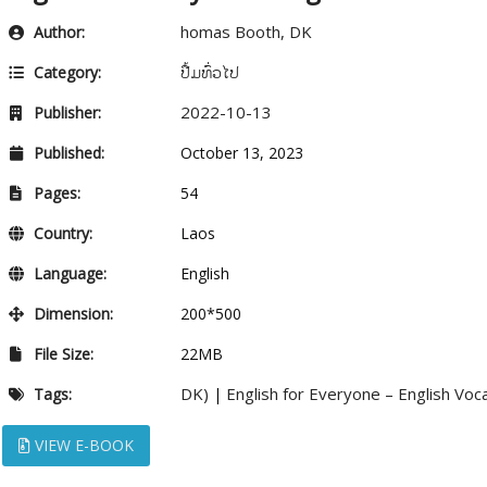
homas Booth, DK
Author:
ປື້ມທົ່ວໄປ
Category:
2022-10-13
Publisher:
Published:
October 13, 2023
Pages:
54
Country:
Laos
Language:
English
Dimension:
200*500
File Size:
22MB
DK)
English for Everyone – English Vo
Tags:
|
VIEW E-BOOK