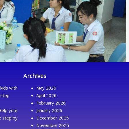
Archives
kids with
May 2026
 step
April 2026
February 2026
Help your
January 2026
ue step by
December 2025
November 2025