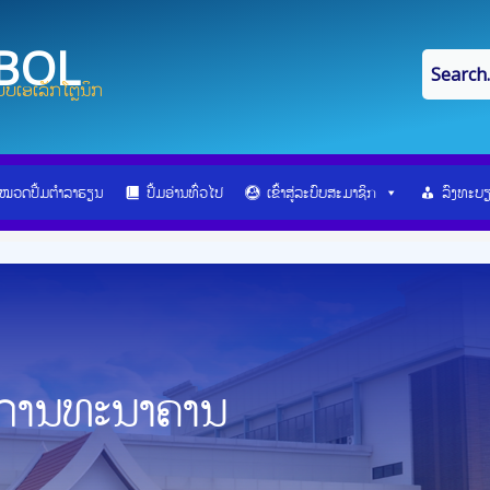
IBOL
ບເອເລັກໂຕຼນິກ
ໝວດປື້ມຕຳລາຮຽນ
ປື້ມອ່ານທົ່ວໄປ
ເຂົ້າສູ່ລະບົບສະມາຊິກ
ລົງທະບ
ນການທະນາຄານ