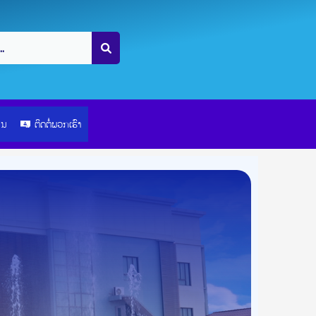
ຽນ
ຕິດຕໍ່ພວກເຮົາ