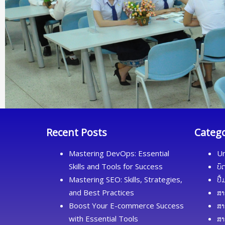
Recent Posts
Categ
Mastering DevOps: Essential
Un
Skills and Tools for Success
ບົ
Mastering SEO: Skills, Strategies,
ປື
and Best Practices
ສາ
Boost Your E-commerce Success
ສາ
with Essential Tools
ສາ