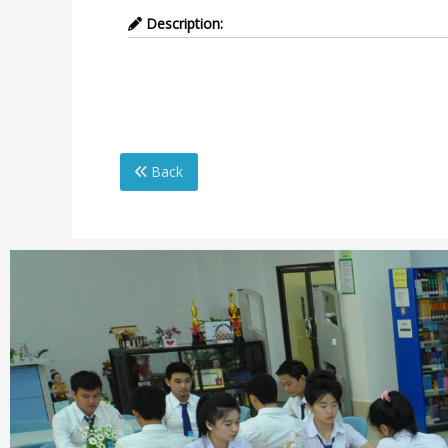
Description:
English for Everyone – English Vocabulary Bui
Back