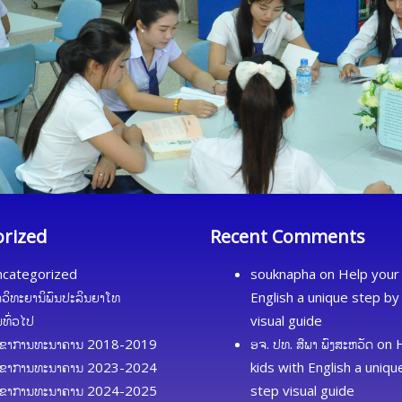
orized
Recent Comments
categorized
souknapha
on
Help your 
ດວິທະຍານິພົນປະລິນຍາໂທ
English a unique step by
້ມທົ່ວໄປ
visual guide
ຂາການທະນາຄານ 2018-2019
ອຈ. ປທ. ສີພາ ພົງສະຫວັດ
on
ຂາການທະນາຄານ 2023-2024
kids with English a uniq
ຂາການທະນາຄານ 2024-2025
step visual guide