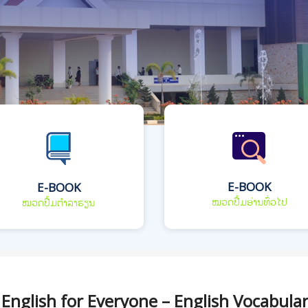
E-BOOK
E-BOOK
ໝວດປື້ມອ່ານທົ່ວໄປ
ໝວດປື້ມຕຳລາຮຽນ
English for Everyone – English Vocabula