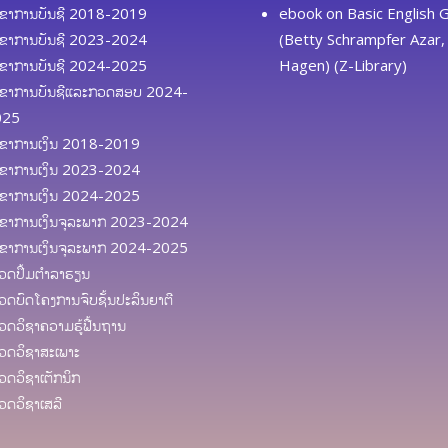
ຂາການບັນຊີ 2018-2019
ebook
on
Basic English
ຂາການບັນຊີ 2023-2024
(Betty Schrampfer Azar, 
ຂາການບັນຊີ 2024-2025
Hagen) (Z-Library)
ຂາການບັນຊີແລະກວດສອບ 2024-
025
ຂາການເງິນ 2018-2019
ຂາການເງິນ 2023-2024
ຂາການເງິນ 2024-2025
ຂາການເງິນຈຸລະພາກ 2023-2024
ຂາການເງິນຈຸລະພາກ 2024-2025
ດປຶ້ມຕຳລາຮຽນ
ດບົດໂຄງການຈົບຊັ້ນປະລິນຍາຕີ
ດວິຊາຄວາມຮູ້ຟື້ນຖານ
ດວິຊາສະເພາະ
ດວິຊາເຕັກນິກ
ດວິຊາເສລີ