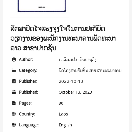
ສຶກສາປັດໄຈແຮງຈູງໃຈໃນການປະຕິບັດ
ວຽກງານຂອງພະນັກງານທະນາຄານພັດທະນາ
ລາວ ສາຂາປາກຊັນ
ນ. ພິມມະໂນ ພັນຍານຸວົງ
Author:
ບົດໂຄງການຈົບຊັ້ນ ສາຂາການທະນາຄານ
Category:
2022-10-13
Publisher:
Published:
October 13, 2023
Pages:
86
Country:
Laos
Language:
English