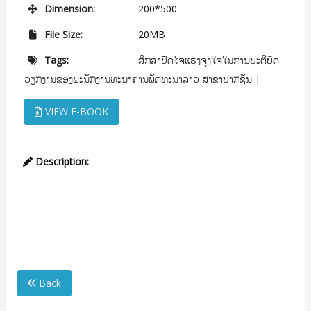
Dimension:
200*500
File Size:
20MB
ສຶກສາປັດໄຈແຮງຈູງໃຈໃນການປະຕິບັດ
Tags:
ວຽກງານຂອງພະນັກງານທະນາຄານພັດທະນາລາວ ສາຂາປາກຊັນ
|
VIEW E-BOOK
Description:
ສຶກສາປັດໄຈແຮງຈູງໃຈໃນການປະຕິບັດວຽກງານຂອງພະນັກງານທະນາຄານ
ພັດທະນາລາວ ສາຂາປາກຊັນ
Back