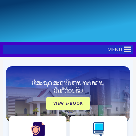
Skip
to
content
MENU
ຫໍສະໝຸດ ສະຖາບັນການທະນາຄານ
ຍິນດີຕ້ອນຮັບ
VIEW E-BOOK