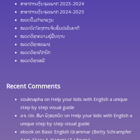
ສາຂາການເງິນຈຸລະພາກ 2023-2024
ສາຂາການເງິນຈຸລະພາກ 2024-2025
ໜວດປຶ້ມຕຳລາຮຽນ
ໝວດບົດໂຄງການຈົບຊັ້ນປະລິນຍາຕີ
ໝວດວິຊາຄວາມຮູ້ຟື້ນຖານ
ໝວດວິຊາສະເພາະ
ໝວດວິຊາເຕັກນິກ
ໝວດວິຊາເສລີ
Recent Comments
souknapha
on
Help your kids with English a unique
step by step visual guide
ອຈ. ປທ. ສີພາ ພົງສະຫວັດ
on
Help your kids with English a
unique step by step visual guide
ebook
on
Basic English Grammar (Betty Schrampfer
Azar, Stacy A. Hagen) (Z-Library)