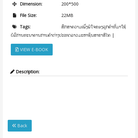
Dimension:
200*500
File Size:
22MB
ສຶກສາຄວາມເພິ່ງພໍໃຈຂອງລູກຄ້າທີ່ມາໃຊ້
Tags:
ບໍລິການທະນາຄານການຄ້າຕ່າງປະເທດລາວມະຫາຊົນສາຂາສີໄຄ
|
VIEW E-BOOK
Description:
ສຶກສາຄວາມເພິ່ງພໍໃຈຂອງລູກຄ້າທີ່ມາໃຊ້ບໍລິການທະນາຄານການຄ້າຕ່າງ
ປະເທດລາວມະຫາຊົນສາຂາສີໄຄ
Back