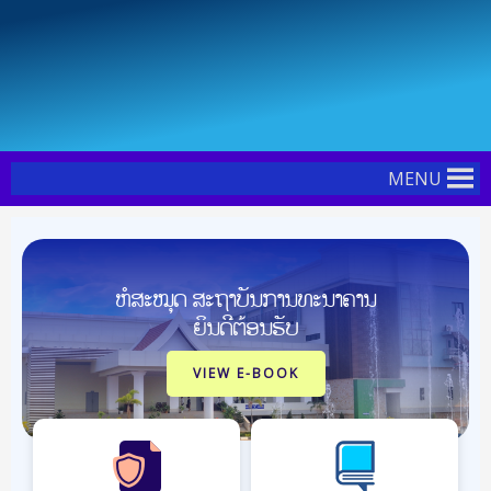
Skip
to
content
MENU
ຫໍສະໝຸດ ສະຖາບັນການທະນາຄານ
ຍິນດີຕ້ອນຮັບ
VIEW E-BOOK