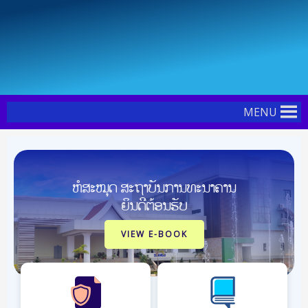
Skip
to
content
MENU
ຫໍສະໝຸດ ສະຖາບັນການທະນາຄານ
ຍິນດີຕ້ອນຮັບ
VIEW E-BOOK