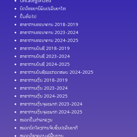
Uncategorized
ບົດວິທະຍານິພົນປະລິນຍາໂທ
ປື້ມທົ່ວໄປ
ສາຂາການທະນາຄານ 2018-2019
ສາຂາການທະນາຄານ 2023-2024
ສາຂາການທະນາຄານ 2024-2025
ສາຂາການບັນຊີ 2018-2019
ສາຂາການບັນຊີ 2023-2024
ສາຂາການບັນຊີ 2024-2025
ສາຂາການບັນຊີແລະກວດສອບ 2024-2025
ສາຂາການເງິນ 2018-2019
ສາຂາການເງິນ 2023-2024
ສາຂາການເງິນ 2024-2025
ສາຂາການເງິນຈຸລະພາກ 2023-2024
ສາຂາການເງິນຈຸລະພາກ 2024-2025
ໜວດປຶ້ມຕຳລາຮຽນ
ໝວດບົດໂຄງການຈົບຊັ້ນປະລິນຍາຕີ
ໝວດວິຊາຄວາມຮູ້ຟື້ນຖານ