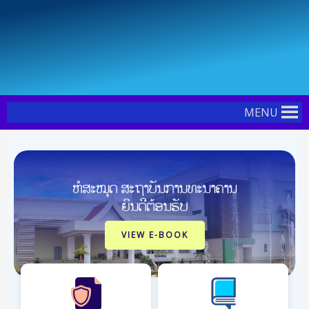
Skip
to
content
MENU
ຫໍສະໝຸດ ສະຖາບັນການທະນາຄານ
ຍິນດີຕ້ອນຮັບ
VIEW E-BOOK