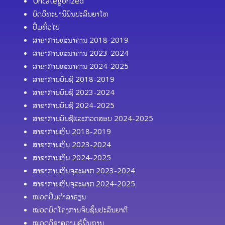
Uncategorized
ບົດວິທະຍານິພົນປະລິນຍາໂທ
ປື້ມທົ່ວໄປ
ສາຂາການທະນາຄານ 2018-2019
ສາຂາການທະນາຄານ 2023-2024
ສາຂາການທະນາຄານ 2024-2025
ສາຂາການບັນຊີ 2018-2019
ສາຂາການບັນຊີ 2023-2024
ສາຂາການບັນຊີ 2024-2025
ສາຂາການບັນຊີແລະກວດສອບ 2024-2025
ສາຂາການເງິນ 2018-2019
ສາຂາການເງິນ 2023-2024
ສາຂາການເງິນ 2024-2025
ສາຂາການເງິນຈຸລະພາກ 2023-2024
ສາຂາການເງິນຈຸລະພາກ 2024-2025
ໜວດປຶ້ມຕຳລາຮຽນ
ໝວດບົດໂຄງການຈົບຊັ້ນປະລິນຍາຕີ
ໝວດວິຊາຄວາມຮູ້ຟື້ນຖານ