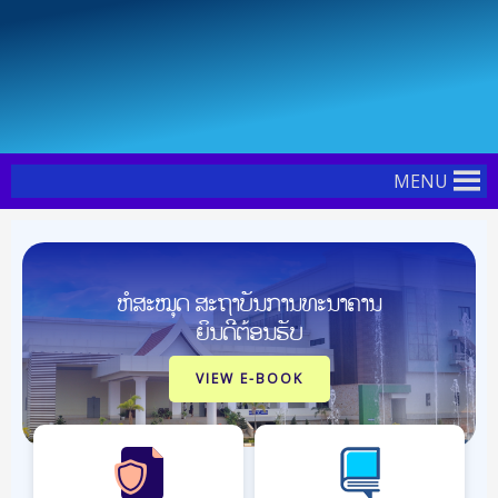
Skip
to
content
MENU
ຫໍສະໝຸດ ສະຖາບັນການທະນາຄານ
ຍິນດີຕ້ອນຮັບ
VIEW E-BOOK