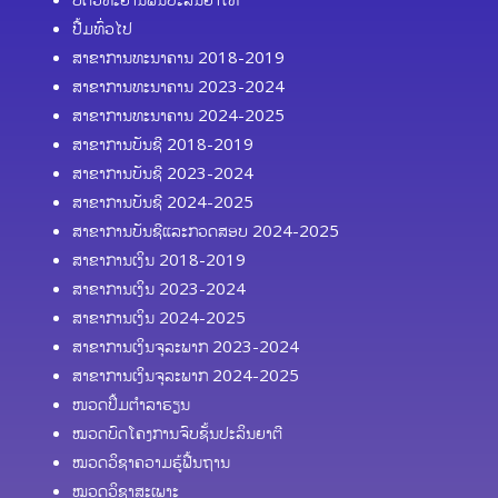
ປື້ມທົ່ວໄປ
ສາຂາການທະນາຄານ 2018-2019
ສາຂາການທະນາຄານ 2023-2024
ສາຂາການທະນາຄານ 2024-2025
ສາຂາການບັນຊີ 2018-2019
ສາຂາການບັນຊີ 2023-2024
ສາຂາການບັນຊີ 2024-2025
ສາຂາການບັນຊີແລະກວດສອບ 2024-2025
ສາຂາການເງິນ 2018-2019
ສາຂາການເງິນ 2023-2024
ສາຂາການເງິນ 2024-2025
ສາຂາການເງິນຈຸລະພາກ 2023-2024
ສາຂາການເງິນຈຸລະພາກ 2024-2025
ໜວດປຶ້ມຕຳລາຮຽນ
ໝວດບົດໂຄງການຈົບຊັ້ນປະລິນຍາຕີ
ໝວດວິຊາຄວາມຮູ້ຟື້ນຖານ
ໝວດວິຊາສະເພາະ