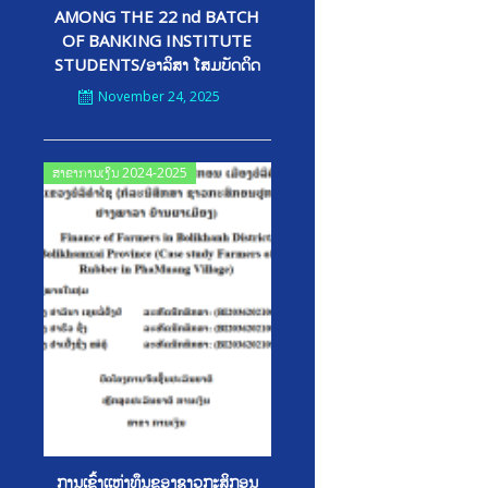
AMONG THE 22 nd BATCH
OF BANKING INSTITUTE
STUDENTS/ອາລິສາ ໂສມບັດດິດ
November 24, 2025
Posted
ສາຂາການເງິນ 2024-2025
on
ການເຂົ້າເເຫຼ່ງທຶນຂອງຊາວກະສິກອນ