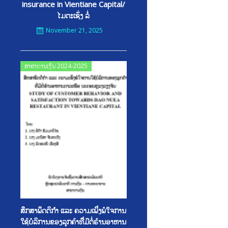
insurance in Vientiane Capital/
ໄມຕະເຊັ່ງ ລໍ່
November 21, 2025
Posted
ສາຂາການເງິນ 2024-2025
on
ສຶກສາພຶດຕິກໍາ ແລະ ຄວາມເພິິ່ງພໍໃຈການ
ໃຊ້ບໍລິການຂອງລູກຄ້າທີິ່ມີຕໍ່ຮ້ານອາຫານ