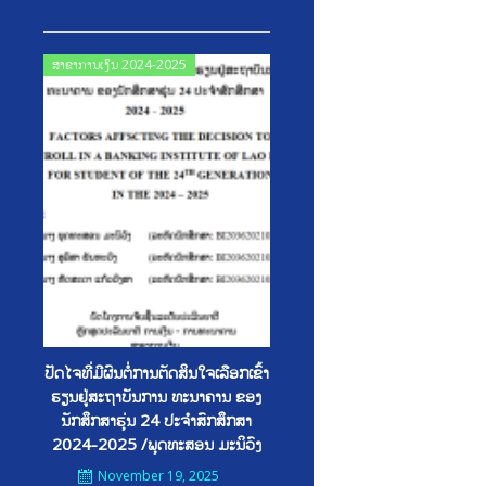
Posted
ສາຂາການເງິນ 2024-2025
on
ປັດໄຈທີ່ມີຜົນຕໍ່ການຕັດສິນໃຈເລືອກເຂົ້າ
ຮຽນຢູ່ສະຖາບັນການ ທະນາຄານ ຂອງ
ນັກສຶກສາຮຸ່ນ 24 ປະຈໍາສົກສຶກສາ
2024-2025 /ພຸດທະສອນ ມະນິວົງ
November 19, 2025