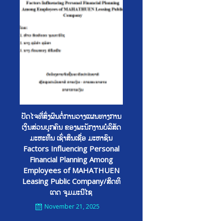
ປັດໄຈທີ່ສົ່ງຜົນຕໍ່ການວາງແຜນທາງການ
ເງິນສ່ວນບຸກຄົນ ຂອງພະນັກງານບໍລິສັດ
ມະຫະທຶນ ເຊົ່າສິນເຊື່ອ ມະຫາຊົນ
Factors Influencing Personal
Financial Planning Among
Employees of MAHATHUEN
Leasing Public Company/ສິດທິ
ເດດ ຈູມມະນີໄຊ
November 21, 2025