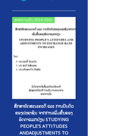
Posted
ສາຂາການເງິນ 2024-2025
on
ສຶກສາທັດສະນະຄະຕິ ແລະ ການປັບຕົວ
ຂອງປະຊາຊົນ ຈາກການເພີ່ມຂື້ນຂອງ
ອັດຕາແລກປ່ຽນ STUDYING
PEOPLE’S ATTITUDES
ANDADJUSTMENTS TO