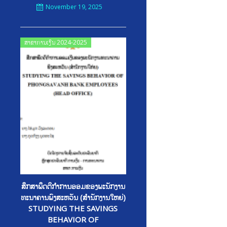
November 19, 2025
Posted
ສາຂາການເງິນ 2024-2025
on
ສຶກສາພຶດຕິກຳການອອມຂອງພະນັກງານ
ທະນາຄານພົງສະຫວັນ (ສຳນັກງານໃຫຍ່)
STUDYING THE SAVINGS
BEHAVIOR OF