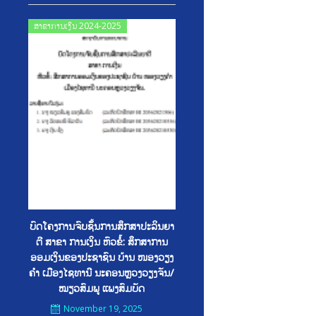
Posted
ສາຂາການເງິນ 2024-2025
on
ບົດໂຄງການຈົບຊັັ້ນການສຶກສາປະລິນຍາ
ຕີ ສາຂາ ການເງິນ ຫົວຂໍ້: ສຶກສາການ
ອອມເງິນຂອງປະຊາຊົນ ບ້ານ ໜອງວຽງ
ຄໍາ ເມືອງໄຊທານີ ນະຄອນຫຼວງວຽງຈັນ/
ໝຽວສົມພູ ແພງສົມບັດ
November 19, 2025