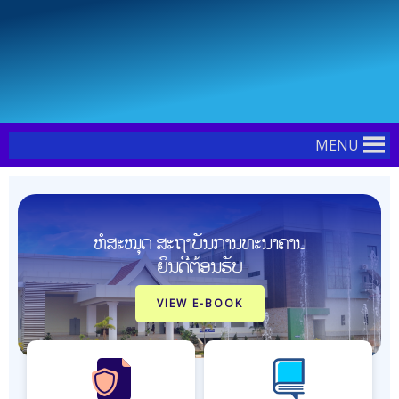
Skip
to
content
MENU
ຫໍສະໝຸດ ສະຖາບັນການທະນາຄານ
ຍິນດີຕ້ອນຮັບ
VIEW E-BOOK