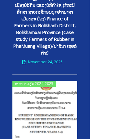
ເມືອງບໍລີຄັນ ເເຂວງບໍລິຄຳໄຊ (ກໍລະນີ
ສຶກສາ ຊາວກະສິກອນປູກຢາງພາລາ
ເມືອງຜາເມືອງ) Finance of
Farmers in Bolikhanh District,
Bolikhamxai Province (Case
study Farmers of Rubber in
PhaMuang Village)/ປາລີນາ ເຊຍລໍ
ຕົງປໍ
November 24, 2025
Posted
ສາຂາການເງິນ 2024-2025
on