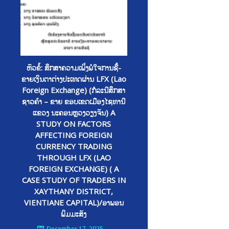
ຫົວຂໍ້: ສຶກສາຄວາມເພິ່ງພໍໃຈການຊື້-
ຂາຍເງິນຕາຕ່າງປະເທດຜ່ານ LFX (Lao
Foreign Exchange) (ກໍລະນີສຶກສາ
ຊາວຄ້າ – ຂາຍ ຂອບເຂດເມືອງໄຊທານີ
ແຂວງ ນະຄອນຫຼວງວຽງຈັນ) A
STUDY ON FACTORS
AFFECTING FOREIGN
CURRENCY TRADING
THROUGH LFX (LAO
FOREIGN EXCHANGE) ( A
CASE STUDY OF TRADERS IN
XAYTHANY DISTRICT,
VIENTIANE CAPITAL)/ອາພອນ
ພິມມະສັງ
December 17, 2025