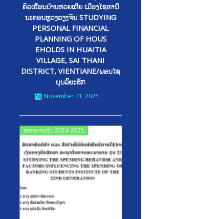
ຄົວເຮືອນບ້ານຫວຍເຕີຍ ເມືອງໄຊທານີ
ນະຄອນຫຼວງວຽງຈັນ STUDYING
PERSONAL FINANCIAL
PLANNING OF HOUS
EHOLDS IN HUAITIA
VILLAGE, SAI THANI
DISTRICT, VIENTIANE/ພອນໄຊ
ບຸນລິຍະສັກ
November 21, 2025
Posted
ສາຂາການເງິນ 2024-2025
on