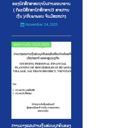
ຂອງນັກສຶກສາສະຖາບັນການທະນາຄານ
( ກໍລະນີສຶກສານັກສຶກສາປ3 ສາຍການ
ເງິນ )/ທິບພາພອນ ຈັນມີສະຫວ່າງ
November 24, 2025
Posted
ສາຂາການເງິນ 2024-2025
on
ກາານວາງແຜນການເງິນສ່ວນບຸກຄົນຂອງ