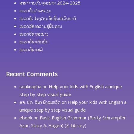
ສາຂາການເງິນຈຸລະພາກ 2024-2025
ໜວດປຶ້ມຕຳລາຮຽນ
ໝວດບົດໂຄງການຈົບຊັ້ນປະລິນຍາຕີ
ໝວດວິຊາຄວາມຮູ້ຟື້ນຖານ
ໝວດວິຊາສະເພາະ
ໝວດວິຊາເຕັກນິກ
ໝວດວິຊາເສລີ
Recent Comments
souknapha
on
Help your kids with English a unique
step by step visual guide
ອຈ. ປທ. ສີພາ ພົງສະຫວັດ
on
Help your kids with English a
unique step by step visual guide
ebook
on
Basic English Grammar (Betty Schrampfer
Azar, Stacy A. Hagen) (Z-Library)