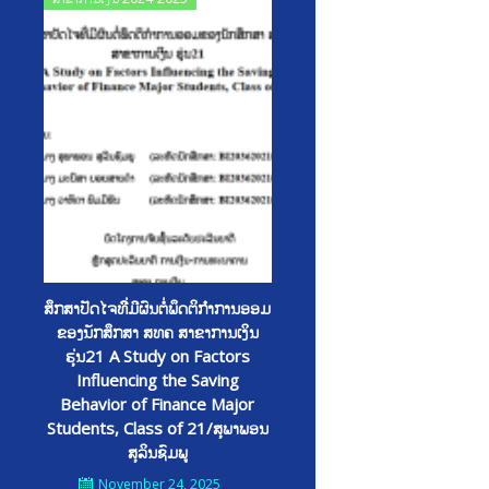
on
ສຶກສາປັດໄຈທີີ່ມີຜົນຕໍ່ພຶດຕິກໍາການອອມ
ຂອງນັກສຶກສາ ສທຄ ສາຂາການເງິນ
ຮຸ່ນ21 A Study on Factors
Influencing the Saving
Behavior of Finance Major
Students, Class of 21/ສຸພາພອນ
ສຸລິນຊົມພູ
November 24, 2025