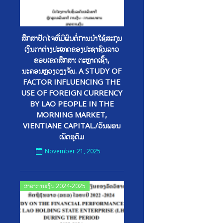
ສຶກສາປັດໄຈທີີ່ມີຜົນຕໍ່ການນໍາໃຊ້ສະກຸນ
ເງິນຕາຕ່າງປະເທດຂອງປະຊາຊົນລາວ
ຂອບເຂດສຶກສາ: ຕະຫຼາດເຊົົ້າ,
ນະຄອນຫຼວງວຽງຈັນ. A STUDY OF
FACTOR INFLUENCING THE
USE OF FOREIGN CURRENCY
BY LAO PEOPLE IN THE
MORNING MARKET,
VIENTIANE CAPITAL./ວັນພອນ
ເພັດອຸດົມ
November 21, 2025
Posted
ສາຂາການເງິນ 2024-2025
on