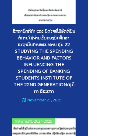
ສຶກສາພຶດຕິກໍາ ແລະ ປັດໄຈທີີ່ມີອິດທິພົນ
ຕໍ່ການໃຊ້ຈ່າຍເງິນຂອງນັກສຶກສາ
ສະຖາບັນການທະນາຄານ ຮຸ່ນ 22
STUDYING THE SPENDING
BEHAVIOR AND FACTORS
INFLUENCING THE
SPENDING OF BANKING
STUDENTS INSTITUTE OF
THE 22ND GENERATION/ສຸມິ
ຕາ ສີສະເກດ
November 21, 2025
Posted
ສາຂາການເງິນ 2024-2025
on