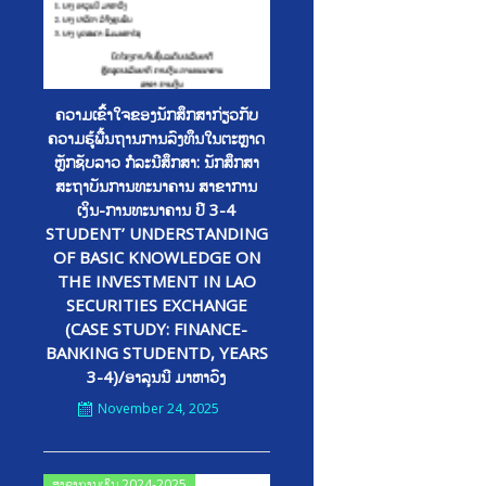
ຄວາມເຂົົ້າໃຈຂອງນັກສຶກສາກ່ຽວກັບ
ຄວາມຮູ້ພື້ນຖານການລົງທຶນໃນຕະຫຼາດ
ຫຼັກຊັບລາວ ກໍລະນີສຶກສາ: ນັກສຶກສາ
ສະຖາບັນການທະນາຄານ ສາຂາການ
ເງິນ-ການທະນາຄານ ປີ 3-4
STUDENT’ UNDERSTANDING
OF BASIC KNOWLEDGE ON
THE INVESTMENT IN LAO
SECURITIES EXCHANGE
(CASE STUDY: FINANCE-
BANKING STUDENTD, YEARS
3-4)/ອາລຸນນີ ມາຫາວົງ
November 24, 2025
Posted
ສາຂາການເງິນ 2024-2025