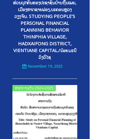
ສ່ວນບຸກຄົນຂອງປະຊາຊົນບ້ານຖິິ່ນເພຍ,
ເມືອງຫາດຊາຍຟອງ,ນະຄອນຫຼວງ
ວຽງຈັນ. STUDYING PEOPLE’S
PERSONAL FINANCIAL
PLANNING BEHAVIOR
THINPHIA VILLAGE,
HADXAIFONG DISTRICT,
VIENTIANE CAPITAL./ນ້ອຍມະນີ
ວົງວິໄຊ
November 19, 2025
Posted
ສາຂາການເງິນ 2024-2025
on