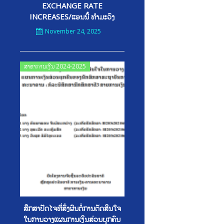
EXCHANGE RATE
INCREASES/ແອນນີ້ ທໍາມະວົງ
November 24, 2025
Posted
ສາຂາການເງິນ 2024-2025
on
ສຶກສາປັດໄຈທີ່ສົ່ງຜົນຕໍ່ການຕັດສິນໃຈ
ໃນການວາງແຜນການເງິນສ່ວນບຸກຄົນ