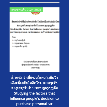
Posted
ສາຂາການເງິນ 2024-2025
on
ສຶກສາປັດໄຈທີ່ສົ່ງຜົນຕໍ່ການຕັດສິນໃຈ
ເລືອກຊື້ປະກັນໄພລົດໃຫຍ່ ສ່ວນບຸກຄົນ
ຂອງປະຊາຊົນໃນນະຄອນຫຼວງວຽງຈັນ
Studying the factors that
influence people’s decision to
purchase personal car