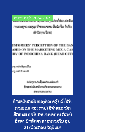
Posted
ສາຂາການເງິນ 2024-2025
on
ສຶກສາຜົນກະທົບຂອງອັດຕາເງິນເຟີ້ຕໍ່ກັບ
ການອອມ ແລະ ການໃຊ້ຈ່າຍຂອງນັກ
ສຶກສາສະຖາບັນການທະນາຄານ ກໍລະນີ
ສຶກສາ ນັກສຶກສາ ສາຂາການເງິນ ຮຸ່ນ
21/ວິລະກອນ ໄຊປັນຍາ