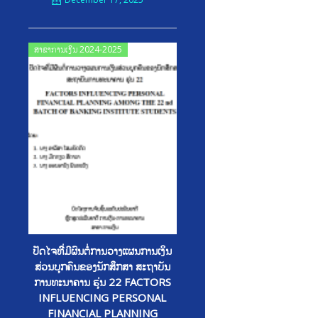
Posted
ສາຂາການເງິນ 2024-2025
on
ປັດໄຈທີີ່ມີຜົນຕໍ່ການວາງແຜນການເງິນ
ສ່ວນບຸກຄົນຂອງນັກສຶກສາ ສະຖາບັນ
ການທະນາຄານ ຮຸ່ນ 22 FACTORS
INFLUENCING PERSONAL
FINANCIAL PLANNING