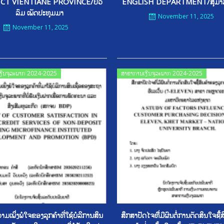
ICT VIENTIANE PROVINCE/ປີວ
ENGLISH DEPARTMENT/ສຸມາລີ 
ລົມ ເພັດປະທຸມມາ
November 11, 2025
November 11, 2025
Posted
Posted
ງິນຈຸລະພາກ 2024-2025
ສາຂາການເງິນຈຸລະພາກ 2024-2025
on
on
ມເພິ່ງພໍໃຈຂອງລູກຄ້າທີ່ໃຊ້ບໍລິການສິນ
ສຶກສາປັດໄຈທີີ່ມີຜົນຕໍ່ການຕັດສິນໃຈຊື້