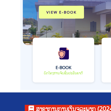
VIEW E-BOOK
E-BOOK
ບົດໂຄງການຈົບຊັ້ນປະລິນຍາຕີ
ສາຂາການການເງິນຈຸລະພາກ (202