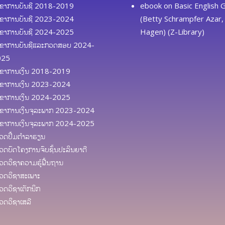
ຂາການບັນຊີ 2018-2019
ebook
on
Basic English
ຂາການບັນຊີ 2023-2024
(Betty Schrampfer Azar, 
ຂາການບັນຊີ 2024-2025
Hagen) (Z-Library)
ຂາການບັນຊີແລະກວດສອບ 2024-
025
ຂາການເງິນ 2018-2019
ຂາການເງິນ 2023-2024
ຂາການເງິນ 2024-2025
ຂາການເງິນຈຸລະພາກ 2023-2024
ຂາການເງິນຈຸລະພາກ 2024-2025
ດປຶ້ມຕຳລາຮຽນ
ດບົດໂຄງການຈົບຊັ້ນປະລິນຍາຕີ
ດວິຊາຄວາມຮູ້ຟື້ນຖານ
ດວິຊາສະເພາະ
ດວິຊາເຕັກນິກ
ດວິຊາເສລີ