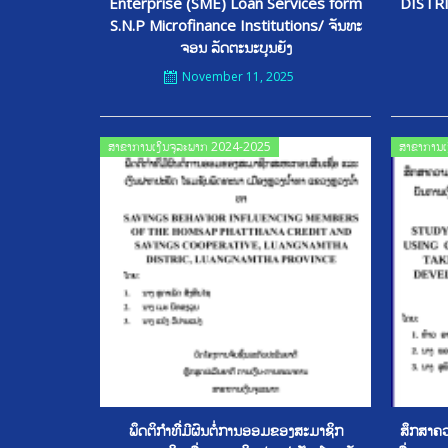
Enterprise (SME) Loan Services form
DISTR
S.N.P Microfinance Institutions/ ຈັນທະ
ຈອນ ລັດຕະນະບຸນຍັງ
November 11, 2025
Posted
ສາຂາການເງິນຈຸລະພາກ 2024-2025
ສາຂາການເ
on
ພຶດຕິກໍາທີີ່ມີຜົນຕໍ່ການອອມຂອງສະມາຊິກ
ສຶກສາຄວາ