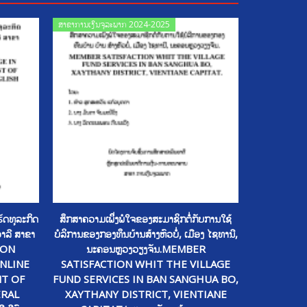
Posted
ສາຂາການເງິນຈຸລະພາກ 2024-2025
on
ັດທຸລະກິດ
ສຶກສາຄວາມເພິິ່ງພໍໃຈຂອງສະມາຊິກຕໍໍ່ກັບການໃຊ້
າລີ ສາຂາ
ບໍລິການຂອງກອງທຶນບ້ານສ້າງຫົວບໍໍ່, ເມືອງ ໄຊທານີ,
TION
ນະຄອນຫຼວງວຽງຈັນ.MEMBER
NLINE
SATISFACTION WHIT THE VILLAGE
T OF
FUND SERVICES IN BAN SANGHUA BO,
ERAL
XAYTHANY DISTRICT, VIENTIANE