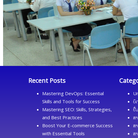
Recent Posts
Categ
Mastering DevOps: Essential
Un
Skills and Tools for Success
ບົ
Mastering SEO: Skills, Strategies,
ປື
and Best Practices
ສາ
Boost Your E-commerce Success
ສາ
with Essential Tools
ສາ