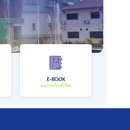
E-BOOK
ລາຍການປື້ມເຂົ້າໃໝ່