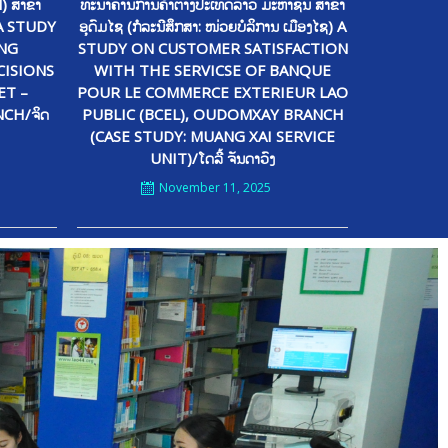
EN) ສາຂາ
ທະນາຄານການຄ້າຕ່າງປະເທດລາວ ມະຫາຊົນ ສາຂາ
 A STUDY
ອຸດົມໄຊ (ກໍລະນີສຶກສາ: ໜ່ວຍບໍລິການ ເມືອງໄຊ) A
ING
STUDY ON CUSTOMER SATISFACTION
ISIONS
WITH THE SERVICSE OF BANQUE
ET –
POUR LE COMMERCE EXTERIEUR LAO
CH/ຈິດ
PUBLIC (BCEL), OUDOMXAY BRANCH
(CASE STUDY: MUANG XAI SERVICE
UNIT)/ໂດລີ້ ຈັນດາວົງ
November 11, 2025