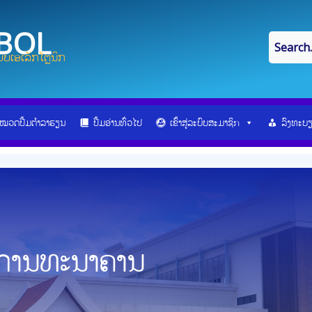
IBOL
ບເອເລັກໂຕຼນິກ
ໝວດປື້ມຕຳລາຮຽນ
ປື້ມອ່ານທົ່ວໄປ
ເຂົ້າສູ່ລະບົບສະມາຊິກ
ລົງທະບ
ນການທະນາຄານ