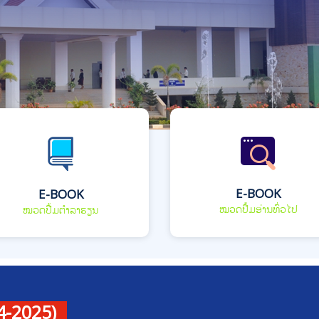
E-BOOK
E-BOOK
ໝວດປື້ມອ່ານທົ່ວໄປ
ໝວດປື້ມຕຳລາຮຽນ
4-2025)