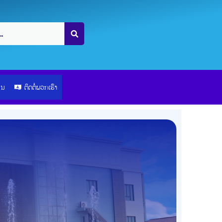
ຽນ
ຕິດຕໍ່ພວກເຮົາ