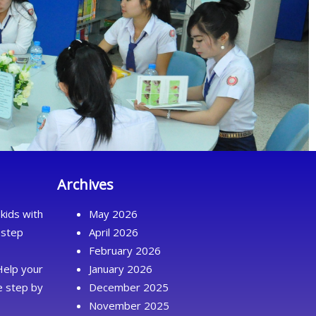
Archives
kids with
May 2026
 step
April 2026
February 2026
Help your
January 2026
ue step by
December 2025
November 2025