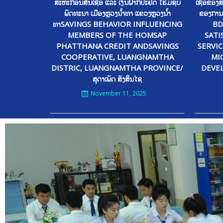
ສະຫະກອນສິນເຊື່ອ ແລະ ເງິນຝາກປະຢັດ ໂຮມຊັບ
ເຊື່ອຂອງສ
ພັດທະນາ ເມືອງຫຼວງນໍ້າທາ ແຂວງຫຼວງນໍ້າ
ຂອງການພ
ທາSAVINGS BEHAVIOR INFLUENCING
BD
MEMBERS OF THE HOMSAP
SATI
PHATTHANA CREDIT ANDSAVINGS
SERVI
COOPERATIVE, LUANGNAMTHA
MI
DISTRIC, LUANGNAMTHA PROVINCE/
DEVE
ສຸດາເພັດ ສັງສິນໄຊ
November 11, 2025