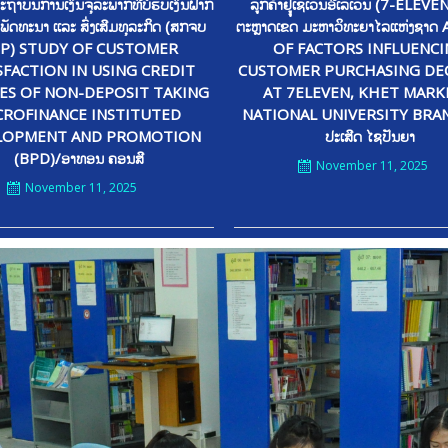
ະຖາບັນການເງິນຈຸລະພາກທີ່ບໍຮັບເງິນຝາກ
ລູກຄ້າຢູູ່ເຊເວັ້ນອີເລເວັ້ນ (7-ELEV
ັດທະນາ ເເລະ ສົ່ງເສີມທຸລະກິດ (ສກຈບ
ຕະຫຼາດເຂດ ມະຫາວິທະຍາໄລແຫ່ງຊາດ
P) STUDY OF CUSTOMER
OF FACTORS INFLUENC
SFACTION IN USING CREDIT
CUSTOMER PURCHASING DEC
CES OF NON-DEPOSIT TAKING
AT 7ELEVEN, KHET MARK
CROFINANCE INSTITUTED
NATIONAL UNIVERSITY BRAN
LOPMENT AND PROMOTION
ປະເສີດ ໄຊປັນຍາ
(BPD)/ອາທອນ ຄອນສີ
November 11, 2025
November 11, 2025