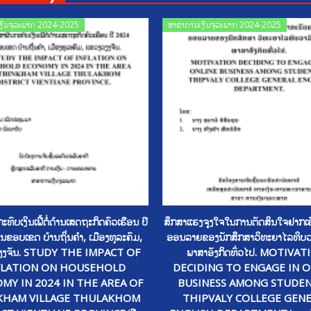
Posted
Posted
ງິນຈຸລະພາກ 2024-2025
ສາຂາການເງິນຈຸລະພາກ 2024-2025
on
on
ະທົບເງິນເຟີ້ຕໍ່ດ້ານເສດຖະກິດຄົວເຮືອນ ປີ
ສຶກສາແຮງຈູງໃຈໃນການຕັດສິນໃຈຢາກເຮ
ຂອບເຂດ ບ້ານຖິ່ນຄໍາ, ເມືອງທຸລະຄົມ,
ອອນລາຍຂອງນັກສຶກສາວິທະຍາໄລທິບວ
ວຽງຈັນ. STUDY THE IMPACT OF
ພາສາອັງກິດທົ່ວໄປ. MOTIVA
FLATION ON HOUSEHOLD
DECIDING TO ENGAGE IN O
MY IN 2024 IN THE AREA OF
BUSINESS AMONG STUDEN
KHAM VILLAGE THULAKHOM
THIPVALY COLLEGE GEN