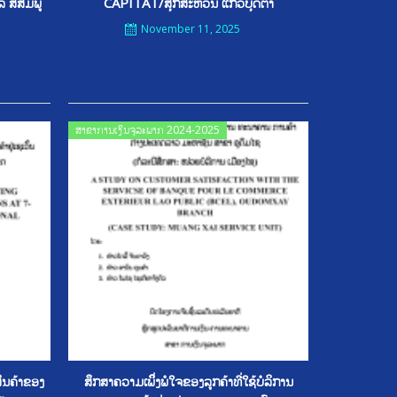
ສີສົມພູ
CAPITAT/ສຸກສະຫວັນ ແກ້ວບຸດຕາ
November 11, 2025
Posted
ສາຂາການເງິນຈຸລະພາກ 2024-2025
on
ສິນຄ້າຂອງ
ສຶກສາຄວາມເພິິ່ງພໍໃຈຂອງລູກຄ້າທີ່ໃຊ້ບໍລິການ