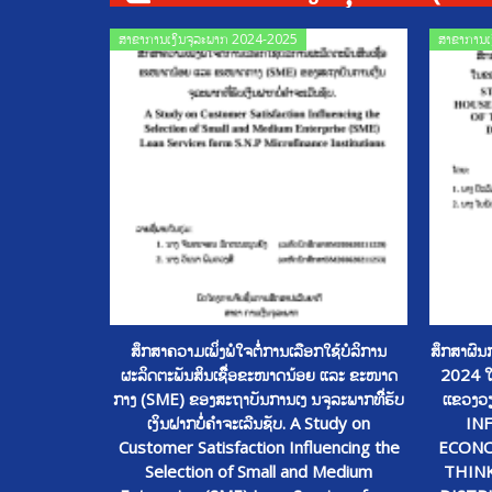
Posted
ສາຂາການເງິນຈຸລະພາກ 2024-2025
ສາຂາການເ
on
ສຶກສາຄວາມເພິ່ງພໍໃຈຕໍໍ່ການເລືອກໃຊ້ບໍລິການ
ສຶກສາຜົນກ
ຜະລິດຕະພັນສິນເຊືິ່ອຂະໜາດນ້ອຍ ແລະ ຂະໜາດ
2024 ໃນ
ກາງ (SME) ຂອງສະຖາບັນການເງ ນຈຸລະພາກທີິ່ຮັບ
ເເຂວງ
ເງິນຝາກບໍໍ່ຄໍາຈະເລີນຊັບ. A Study on
IN
Customer Satisfaction Influencing the
ECONO
Selection of Small and Medium
THIN