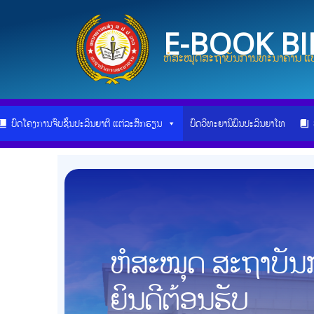
Skip
to
E-BOOK B
content
ຫໍສະໝຸດສະຖາບັນການທະນາຄານ ແບ
ບົດໂຄງການຈົບຊັ້ນປະລິນຍາຕີ ແຕ່ລະສົກຮຽນ
ບົດວິທະຍານິພົນປະລິນຍາໂທ
ຫໍສະໝຸດ ສະຖາບັ
ຍິນດີຕ້ອນຮັບ