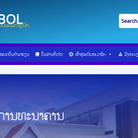
IBOL
ບເອເລັກໂຕຼນິກ
ໝວດປື້ມຕຳລາຮຽນ
ປື້ມອ່ານທົ່ວໄປ
ເຂົ້າສູ່ລະບົບສະມາຊິກ
ລົງທະບ
ນການທະນາຄານ