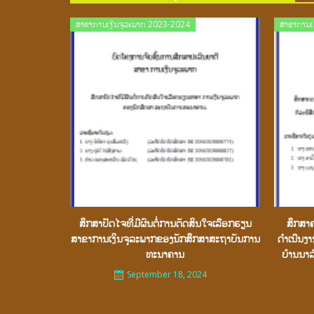
Posted
ສາຂາການເງິນຈຸລະພາກ 2023-2024
ສາຂາການເ
on
ສຶກສາປັດໄຈທີ່ມີຜົນຕໍ່ການຕັດສິນໃຈເລືອກຮຽນ
ສຶກສາຄ
ສາຂາການເງິນຈຸລະພາກຂອງນັກສຶກສາສະຖາບັນການ
ດຳເນີນງ
ທະນາຄານ
ບ້ານນາ
September 18, 2024