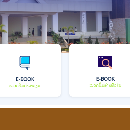
E-BOOK
E-BOOK
ໝວດປື້ມອ່ານທົ່ວໄປ
ໝວດປື້ມຕຳລາຮຽນ