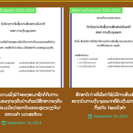
Posted
Posted
ງິນຈຸລະພາກ 2023-2024
ສາຂາການເງິນຈຸລະພາກ 2023-2024
on
on
ວາມເພິ່ງພໍໃຈຂອງສະມາຊິກຕໍ່ກັບການ
ສຶກສາປັດໄຈທີ່ເລືອກໃຊ້ບໍລິການສິນເ
ານຂອງກອງທຶນບ້ານກໍລະນີສຶກສາ:ກອງທຶນ
ສະຖາບັນການເງິນຈຸລະພາກທີ່ຮັບເງິນຝ
ລ້ອມເມືອງໄຊທານີນະຄອນຫຼວງວຽງຈັນ/
ກິ່ງແກ້ວ ໄຊຍະວົງຄຳ
ແຫວນຄຳ ນວນສະຫັວນ
September 18, 2024
September 18, 2024