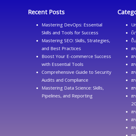
Recent Posts
Categ
Mastering DevOps: Essential
Un
Skills and Tools for Success
ບົ
Mastering SEO: Skills, Strategies,
ປື
and Best Practices
ສາ
Boost Your E-commerce Success
ສາ
with Essential Tools
ສາ
Comprehensive Guide to Security
ສາ
Audits and Compliance
ສາ
Mastering Data Science: Skills,
ສາ
Pipelines, and Reporting
ສາ
2
ສາ
ສາ
ສາ
ສາ