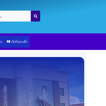
ຽນ
ຕິດຕໍ່ພວກເຮົາ