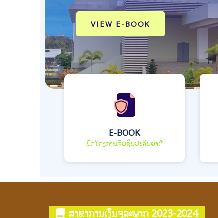
VIEW E-BOOK
E-BOOK
ບົດໂຄງການຈົບຊັ້ນປະລິນຍາຕີ
ສາຂາການເງິນຈຸລະພາກ 2023-2024