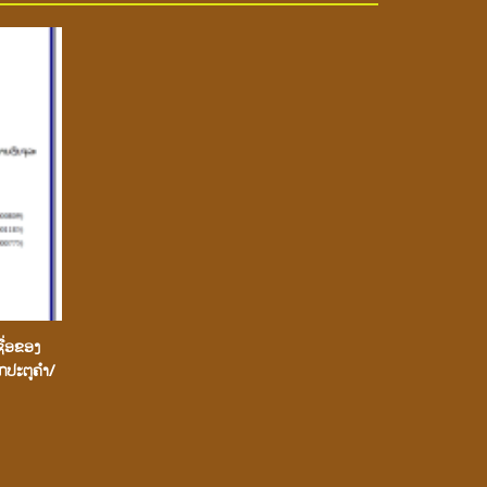
ຊື່ອຂອງ
າກປະຕູຄຳ/