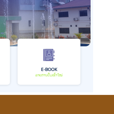
E-BOOK
ລາຍການປື້ມເຂົ້າໃໝ່