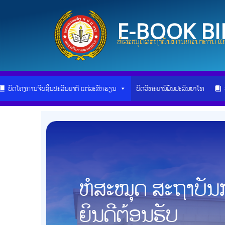
Skip
to
E-BOOK B
content
ຫໍສະໝຸດສະຖາບັນການທະນາຄານ ແບ
ບົດໂຄງການຈົບຊັ້ນປະລິນຍາຕີ ແຕ່ລະສົກຮຽນ
ບົດວິທະຍານິພົນປະລິນຍາໂທ
ຫໍສະໝຸດ ສະຖາບັ
ຍິນດີຕ້ອນຮັບ