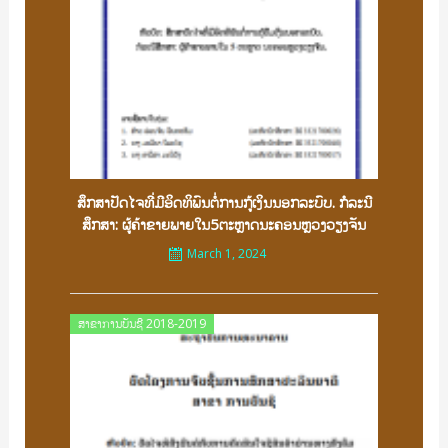
ສຶກສາປັດໄຈທີ່ມີອິດທິພົນຕໍ່ການກູ້ເງິນນອກລະບົບ. ກໍລະນີ
ສຶກສາ: ຜູ້ຄ້າຂາຍພາຍໃນ5ຕະຫຼາດນະຄອນຫຼວງວຽງຈັນ
March 1, 2024
Posted
ສາຂາການບັນຊີ 2018-2019
on