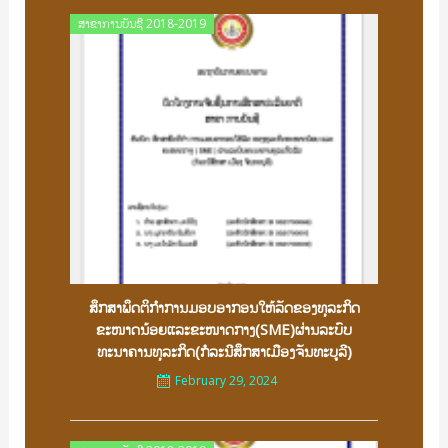
Posted
ສາຂາການບັນຊີ 2018-2019
on
ສຶກສາພຶດຕິກຳການມອບອາກອນໃຫ້ລັດຂອງທຸລະກິດ
ຂະໜາດນ້ອຍແລະຂະໜາດກາງ(SME)ຜ່ານລະບົບ
ທະນາຄານທຸລະກິດ(ກໍລະນີສຶກສາເມືອງຈັນທະບູລີ)
February 29, 2024