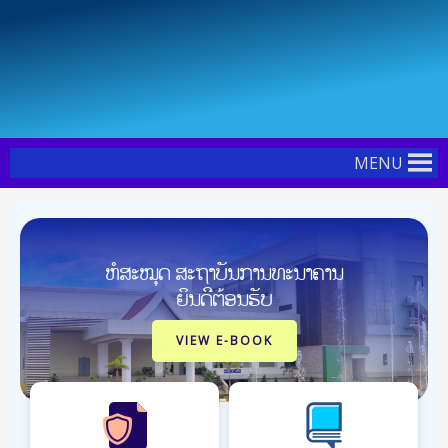
Skip
to
content
MENU
ຫໍສະໝຸດ ສະຖາບັນການທະນາຄານ
ຍິນດີຕ້ອນຮັບ
VIEW E-BOOK