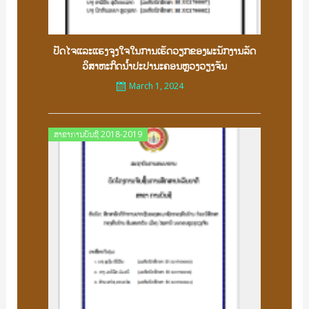
ປັດໄຈແລະແຮງຈູງໃຈໃນການເຮັດວຽກຂອງພະນັກງານລັດ
ວິສາຫະກິດນໍ້າປະປານະຄອນຫຼວງວຽງຈັນ
March 1, 2024
Posted
ສາຂາການບັນຊີ 2018-2019
on