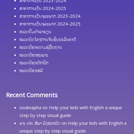
ສາຂາການເງິນ 2023-2024
ສາຂາການເງິນ 2024-2025
ສາຂາການເງິນຈຸລະພາກ 2023-2024
ສາຂາການເງິນຈຸລະພາກ 2024-2025
ໜວດປຶ້ມຕຳລາຮຽນ
ໝວດບົດໂຄງການຈົບຊັ້ນປະລິນຍາຕີ
ໝວດວິຊາຄວາມຮູ້ຟື້ນຖານ
ໝວດວິຊາສະເພາະ
ໝວດວິຊາເຕັກນິກ
ໝວດວິຊາເສລີ
Recent Comments
souknapha
on
Help your kids with English a unique
step by step visual guide
ອຈ. ປທ. ສີພາ ພົງສະຫວັດ
on
Help your kids with English a
unique step by step visual guide