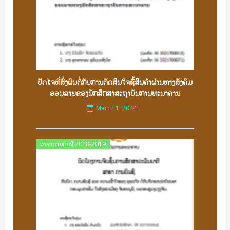
ປັດໄຈທີ່ສົ່ງຜົນຕໍ່ກັບການຕັດສິນໃຈຊື້ສິນຄ້າຜ່ານທາງສັງຄົມ
ອອນລາຍຂອງນັກສຶກສາສະຖາບັນການທະນາຄານ
March 1, 2024
Posted
ສາຂາການບັນຊີ 2018-2019
on