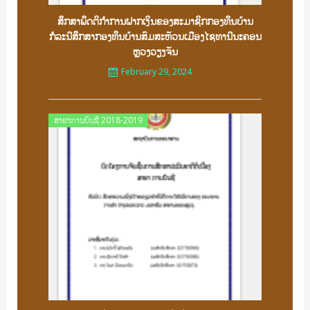
ສຶກສາພຶດຕິກຳການຝາກເງິນຂອງສະມາຊິກກອງທຶນບ້ານ
ກໍລະນີສຶກສາກອງທຶນບ້ານສົມສະຫັວນເມືອງໄຊທານີນະຄອນ
ຫຼວງວຽງຈັນ
February 29, 2024
Posted
ສາຂາການບັນຊີ 2018-2019
on