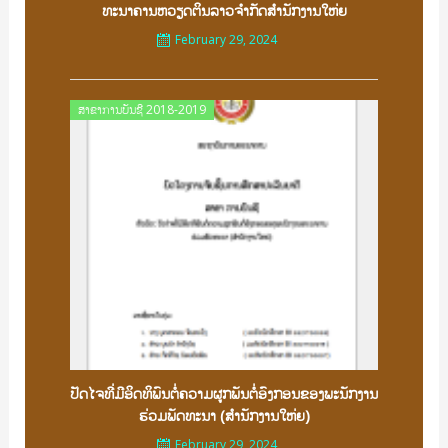
ທະນາຄານຫວຽດຕິນລາວຈຳກັດສຳນັກງານໃຫ່ຍ
February 29, 2024
Posted
ສາຂາການບັນຊີ 2018-2019
on
ປັດໄຈທີ່ມີອິດທິພົນຕໍ່ຄວາມຜູກພັນຕໍ່ອົງກອນຂອງພະນັກງານ
ຮ່ວມພັດທະນາ (ສຳນັກງານໃຫ່ຍ)
February 29, 2024