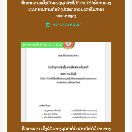
ສຶກສາຄວາມເພິ່ງພໍໃຈຂອງລູກຄ້າທີ່ມີຕໍ່ການໃຫ້ບໍລິການຂອງ
ທະນາຄານການຄ້າຕ່າງປະເທດລາວມະຫາຊົນສາຂາ
ນະຄອນຫຼວງ
February 29, 2024
Posted
ສາຂາການບັນຊີ 2018-2019
on
ສຶກສາຄວາມເພິ່ງພໍໃຈຂອງລູກຄ້າຕໍ່ກັບການໃຫ້ບໍລິການຂອງ