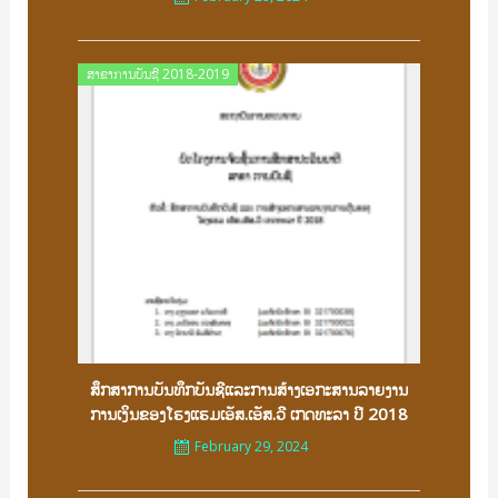
Posted
ສາຂາການບັນຊີ 2018-2019
on
ສຶກສາການບັນທຶກບັນຊີແລະການສ້າງເອກະສານລາຍງານ
ການເງິນຂອງໂຮງແຮມເອັສ.ເອັສ.ວີ ເກດທະລາ ປີ 2018
February 29, 2024