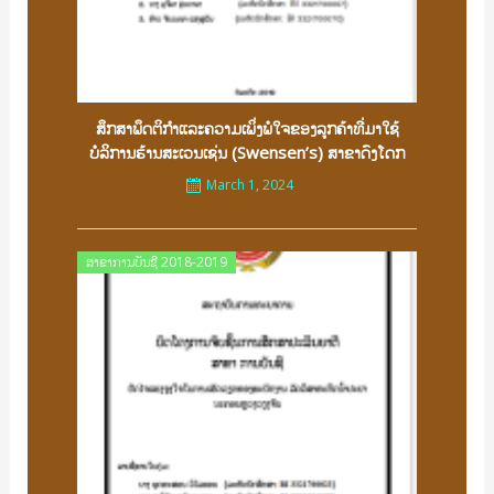
ສຶກສາພຶດຕິກຳແລະຄວາມເພິ່ງພໍໃຈຂອງລູກຄ້າທີ່ມາໃຊ້
ບໍລິການຮ້ານສະເວນເຊ່ນ (Swensen’s) ສາຂາດົງໂດກ
March 1, 2024
Posted
ສາຂາການບັນຊີ 2018-2019
on