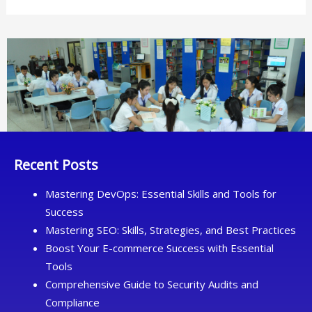
Recent Posts
Mastering DevOps: Essential Skills and Tools for
Success
Mastering SEO: Skills, Strategies, and Best Practices
Boost Your E-commerce Success with Essential
Tools
Comprehensive Guide to Security Audits and
Compliance