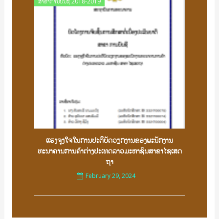
Posted
ສາຂາການບັນຊີ 2018-2019
on
ແຮງຈູງໃຈໃນການປະຕິບັດວຽກງານຂອງພະນັກງານ
ທະນາຄານການຄ້າຕ່າງປະເທດລາວມະຫາຊົນສາຂາໄຊເສດ
ຖາ
February 29, 2024