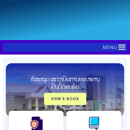
Skip
to
content
MENU
ຫໍສະໝຸດ ສະຖາບັນການທະນາຄານ
ຍິນດີຕ້ອນຮັບ
VIEW E-BOOK