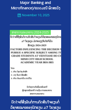
Major Banking and
Microfinance)/ແວວມະນີ ພິດສະວົງ
November 10, 2025
Posted
ສາຂາການທະນາຄານ 2024-2025
on
ປັດໄຈທີ່ສົົ່ງຜົນຕໍ່ການຕັດສິນໃຈຮຽນຕໍ່
ວິຊາສະເພາະຂອງນັກຮຽນ ມ7 ໂຮງຮຽນ