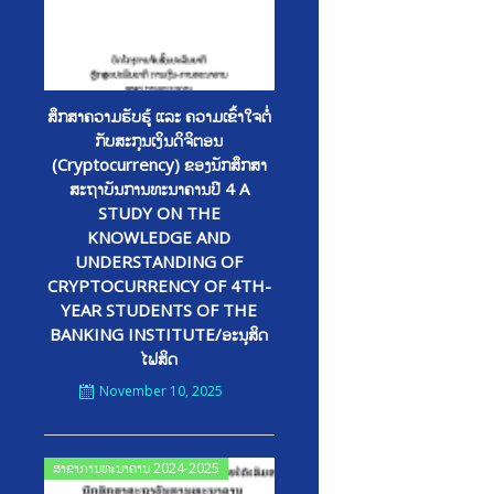
ສຶກສາຄວາມຮັບຮູ້ ແລະ ຄວາມເຂົ້າໃຈຕໍ່
ກັບສະກຸນເງິນດິຈິຕອນ
(Cryptocurrency) ຂອງນັກສຶກສາ
ສະຖາບັນການທະນາຄານປີ 4 A
STUDY ON THE
KNOWLEDGE AND
UNDERSTANDING OF
CRYPTOCURRENCY OF 4TH-
YEAR STUDENTS OF THE
BANKING INSTITUTE/ອະນຸສິດ
ໄຟສິດ
November 10, 2025
Posted
ສາຂາການທະນາຄານ 2024-2025
on