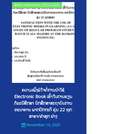
Posted
ສາຂາການທະນາຄານ 2024-2025
on
ຄວາມເພິ່ງພໍໃຈຕໍ່ການນໍາໃຊ້
Electronic Book ເຂົ້າໃນການຮຽນ
ກໍລະນີສຶກສາ ນັກສຶກສາສະຖາບັນການ
ທະນາຄານ ພາກປົກກະຕິ ຮຸ່ນ 22 ທຸກ
ສາຂາ/ຄໍາສຸກ ຢ່າງ
November 10, 2025