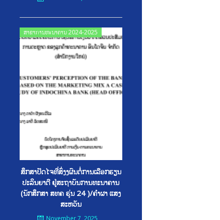
Posted
ສາຂາການທະນາຄານ 2024-2025
on
ສຶກສາປັດໄຈທີ່ສົ່ງງຜົນຕໍ່ການເລືອກຮຽນ
ປະລິນຍາຕີ ຢູ່ສະຖາບັນການທະນາຄານ
(ນັກສຶກສາ ສທຄ ຮຸ່ນ 24 )/ຄໍາຜາ ແສງ
ສະຫວັນ
November 7, 2025