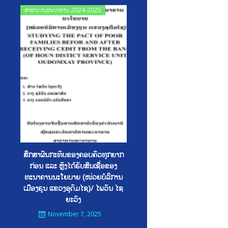
Posted
ສາຂາການທະນາຄານ 2024-2025
on
ສຶກສາຜົນກະທົບຂອງຄອບຄົວທຸກຍາກ
ກ່ອນ ແລະ ຫຼັງໄດ້ຮັບສີນເຊື່ອຂອງ
ທະນາຄານນະໂຍບາຍ (ໜ່ວຍບໍລິການ
ເມືອງຮຸນ ແຂວງອຸດົມໄຊ)/ ໄພວັນ ໄຊ
ຍະວົງ
November 7, 2025