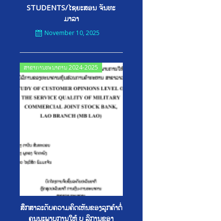
STUDENTS/ໄຊຍະສອນ ຈັນທະ
ມາລາ
November 10, 2025
Posted
ສາຂາການທະນາຄານ 2024-2025
on
ສຶກສາລະດັບຄວາມຄິດເຫັນຂອງລູກຄ້າຕໍ່
ຄຸນນະພາບການໃຫ້ ບ ລິການຂອງ