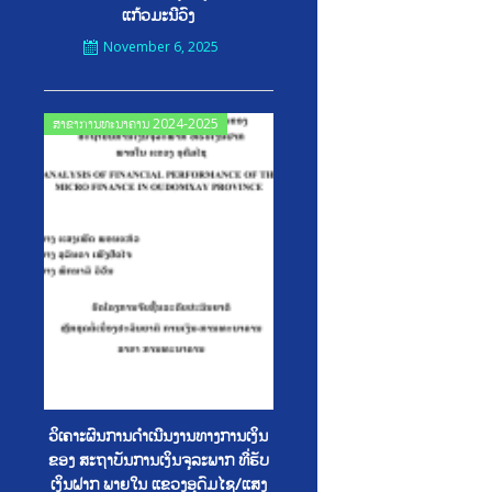
ແກ້ວມະນີວົງ
November 6, 2025
Posted
ສາຂາການທະນາຄານ 2024-2025
on
ວິເຄາະຜົນການດໍາເນີນງານທາງການເງິນ
ຂອງ ສະຖາບັນການເງິນຈຸລະພາກ ທີ່ຮັບ
ເງິນຝາກ ພາຍໃນ ແຂວງອຸດົມໄຊ/ແສງ