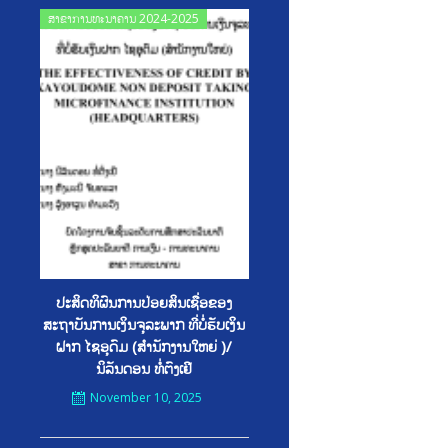
Posted
ສາຂາການທະນາຄານ 2024-2025
on
ປະສິດທິຜົນການປ່ອຍສິນເຊື່ອຂອງ
ສະຖາບັນການເງິນຈຸລະພາກ ທີ່ບໍ່ຮັບເງິນ
ຝາກ ໄຊອຸດົມ (ສໍານັກງານໃຫຍ່ )/
ນິລັນດອນ ທໍ່ຕົງເຢີ
November 10, 2025