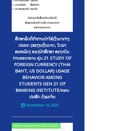
ສຶກສາພຶດຕິກໍາການນໍາໃຊ້ເງິນຕາຕ່າງ
ປະເທດ (ສະກຸນເງິນບາດ, ໂດລາ
ສະຫະລັດ) ຂອງນັກສຶກສາ ສະຖາບັນ
ການທະນາຄານ ຮຸ່ນ 21 STUDY OF
FOREIGN CURRENCY (THAI
BAHT, US DOLLAR) USAGE
BEHAVIOR AMONG
STUDENTS GEN 21 OF
BANKING INSTITUTE/ຄອນ
ປະເສີດ ວົງພະຈັນ
November 10, 2025
Posted
ສາຂາການທະນາຄານ 2024-2025
on