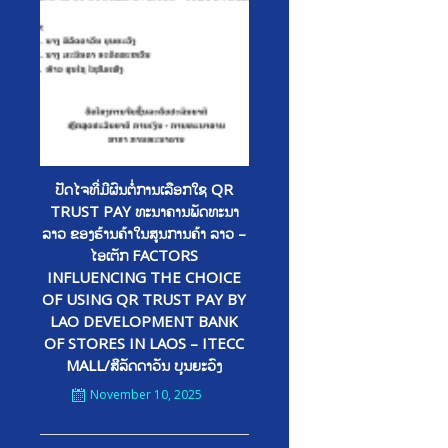
ປັດໄຈທີ່ມີຜົນຕໍ່ການເລືອກໃຊ QR
TRUST PAY ທະນາຄານພັດທະນາ
ລາວ ຂອງຮ້ານຄ້າໃນສູນການຄ້າ ລາວ –
ໄອເຕັກ FACTORS
INFLUENCING THE CHOICE
OF USING QR TRUST PAY BY
LAO DEVELOPMENT BANK
OF STORES IN LAOS – ITECC
MALL/ສີລັດດາວັນ ບຸນຍະວົງ
November 10, 2025