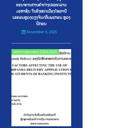
ທະນາຄານການຄ້າຕ່າງປະເທດລາວ
ມະຫາຊົນ ໃນຂົງເຂດເມືອງໄຊທານີ
ນະຄອນຫຼວງວຽງຈັນ/ທິບພະກອນ ຫຼວງ
ນິກອນ
November 6, 2025
Posted
ສາຂາການທະນາຄານ 2024-2025
on