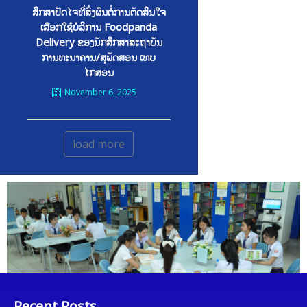
ສຶກສາປັດໄຈທີ່ສົ່ງຜົນຕໍ່ການຕັດສິນໃຈ
ເລືອກໃຊ້ບໍລິການ Foodpanda
Delivery ຂອງນັກສຶກສາສະຖາບັນ
ການທະນາຄານ/ສຸພັດສອນ ເທບ
ໄກສອນ
November 6, 2025
load more
Recent Posts