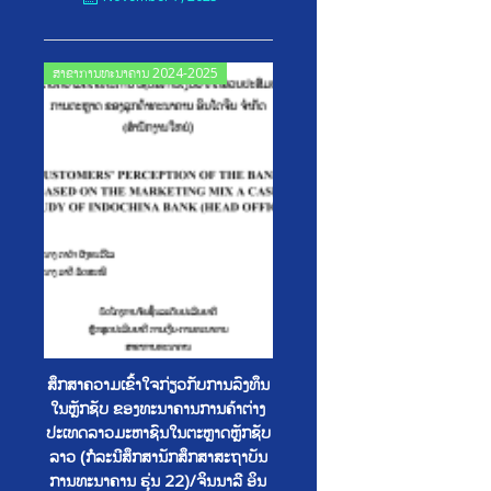
Posted
ສາຂາການທະນາຄານ 2024-2025
on
ສຶກສາຄວາມເຂົ້າໃຈກ່ຽວກັບການລົງທຶນ
ໃນຫຼັກຊັບ ຂອງທະນາຄານການຄ້າຕ່າງ
ປະເທດລາວມະຫາຊົນໃນຕະຫຼາດຫຼັກຊັບ
ລາວ (ກໍລະນີສຶກສານັກສຶກສາສະຖາບັນ
ການທະນາຄານ ຮຸ່ນ 22)/ຈິນນາລີ ອິນ