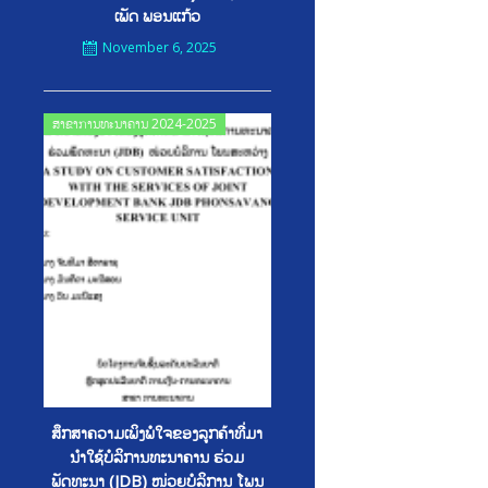
ເພັດ ພອນແກ້ວ
November 6, 2025
Posted
ສາຂາການທະນາຄານ 2024-2025
on
ສຶກສາຄວາມເພິງພໍໃຈຂອງລູກຄ້າທີ່ມາ
ນໍາໃຊ້ບໍລິການທະນາຄານ ຮ່ວມ
ພັດທະນາ (JDB) ໜ່ວຍບໍລິການ ໂພນ