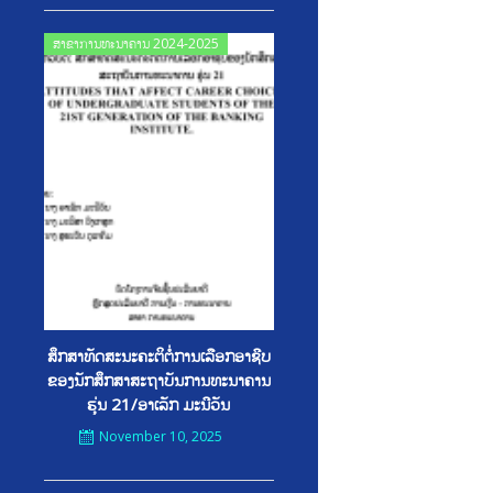
Posted
ສາຂາການທະນາຄານ 2024-2025
on
ສຶກສາທັດສະນະຄະຕິຕໍ່ການເລືອກອາຊີບ
ຂອງນັກສຶກສາສະຖາບັນການທະນາຄານ
ຮຸ່ນ 21/ອາເລັກ ມະນີວັນ
November 10, 2025