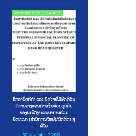
Posted
ສາຂາການທະນາຄານ 2024-2025
on
ສຶກສາພຶດຕິກຳ ເເລະ ປັດໄຈທີ່ມີອິດທິຜົນ
ຕໍ່ການວາງແຜນການເງິນສ່ວນບຸກຄົນ
ຂອງພະນັກງານທະນາຄານຮ່ວມ
ພັດທະນາ (ສຳນັກງານໃຫຍ່)/ນັດທິດາ ສຸ
ລິໂຍ
November 7, 2025