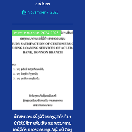
ທະປັນຍາ
November 7, 2025
Posted
ສາຂາການທະນາຄານ 2024-2025
on
ສຶກສາຄວາມເພິ່ງພໍໃຈຂອງລູກຄ້າທີ່ມາ
ນໍາໃຊ້ບໍລິການສິນເຊື່ອ ຂອງທະນາຄານ
ເອຊີລີດ້າ ສາຂາດອນໜູນ/ສຸວັນນີ ກອງ