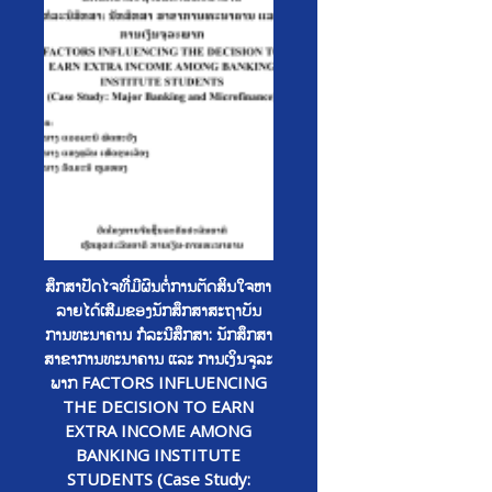
ສຶກສາປັດໄຈທີີ່ມີຜົນຕໍ່ການຕັດສິນໃຈຫາ
ລາຍໄດ້ເສີມຂອງນັກສຶກສາສະຖາບັນ
ການທະນາຄານ ກໍລະນີສຶກສາ: ນັກສຶກສາ
ສາຂາການທະນາຄານ ແລະ ການເງິນຈຸລະ
ພາກ FACTORS INFLUENCING
THE DECISION TO EARN
EXTRA INCOME AMONG
BANKING INSTITUTE
STUDENTS (Case Study: