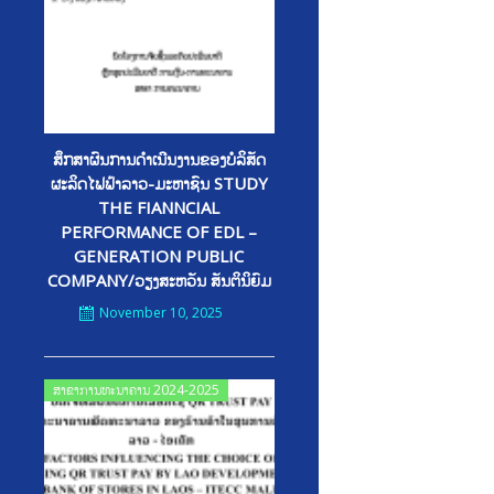
ສຶກສາຜົນການດຳເນີນງານຂອງບໍລິສັດ
ຜະລິດໄຟຟ້າລາວ-ມະຫາຊົນ STUDY
THE FIANNCIAL
PERFORMANCE OF EDL –
GENERATION PUBLIC
COMPANY/ວຽງສະຫວັນ ສັນຕິນິຍົມ
November 10, 2025
Posted
ສາຂາການທະນາຄານ 2024-2025
on