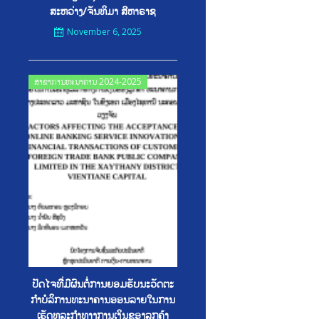
ສະຫວ່າງ/ຈັນທິມາ ສີຫາຣາຊ
November 6, 2025
Posted
ສາຂາການທະນາຄານ 2024-2025
on
ປັດໄຈທີີ່ມີຜົນຕໍໍ່ການຍອມຮັບນະວັດຕະ
ກໍາບໍລິການທະນາຄານອອນລາຍໃນການ
ເຮັດທຸລະກໍາທາງການເງິນຂອງລູກຄ້າ