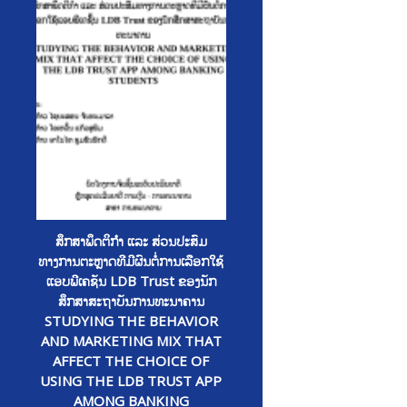
ສຶກສາພຶດຕິກໍາ ແລະ ສ່ວນປະສົມ
ທາງການຕະຫຼາດທີມີຜົນຕໍ່ການເລືອກໃຊ້
ແອບພີເຄຊັນ LDB Trust ຂອງນັກ
ສຶກສາສະຖາບັນການທະນາຄານ
STUDYING THE BEHAVIOR
AND MARKETING MIX THAT
AFFECT THE CHOICE OF
USING THE LDB TRUST APP
AMONG BANKING