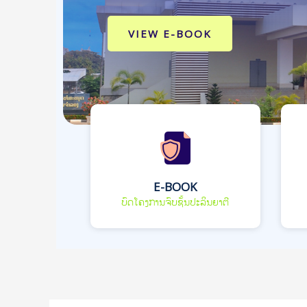
VIEW E-BOOK
E-BOOK
ບົດໂຄງການຈົບຊັ້ນປະລິນຍາຕີ