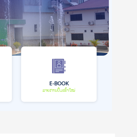
E-BOOK
ລາຍການປື້ມເຂົ້າໃໝ່