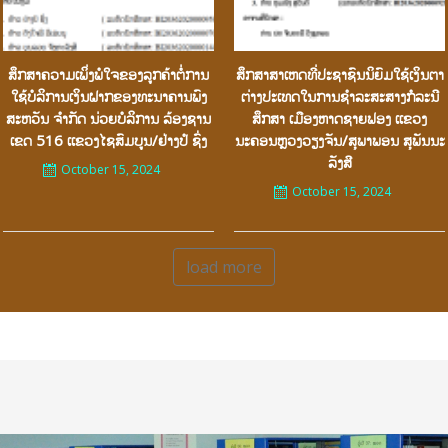
ສຶກສາຄວາມເພິ່ງພໍໃຈຂອງລູກຄ້າຕໍ່ການ
ສຶກສາສາເຫດທີ່ປະຊາຊົນນິຍົມໃຊ້ເງິນຕາ
ໃຊ້ບໍລິການເງິນຝາກຂອງທະນາຄານພົງ
ຕ່າງປະເທດໃນການຊໍາລະສະສາງກໍລະນີ
ສະຫວັນ ຈຳກັດ ນ່ວຍບໍລິການ ລ້ອງຊານ
ສຶກສາ ເມືອງຫາດຊາຍຟອງ ເເຂວງ
ເຂດ 516 ເເຂວງໄຊສົມບູນ/ຢ່າງປໍ ຊົ່ງ
ນະຄອນຫຼວງວຽງຈັນ/ສຸພາພອນ ສຸພັນນະ
ລັງສີ
October 15, 2024
October 15, 2024
load more