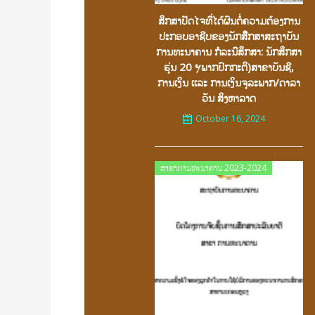
ສຶກສາປັດໄຈທີ່ໄດ້ຜົນຕໍ່ຄວາມຕ້ອງການ
ປະກອບອາຊີບຂອງນັກສຶືກສາສະຖາບັນ
ການທະນາຄານ ກໍລະນີສຶກສາ: ນັກສຶກສາ
ຮຸ່ນ 20 ຯພາກປົກກະຕິ)ສາຂາບັນຊີ,
ການເງິນ ເເລະ ການເງິນຈຸລະພາກ/ດາລາ
ວັນ ສິງຫາລາດ
October 16, 2024
Posted
ສາຂາການທະນາຄານ 2023-2024
on