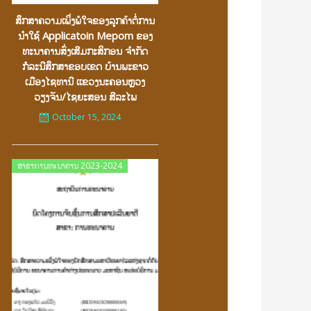
ສຶກສາຄວາມເພິ່ງພໍໃຈຂອງລູກຄ້າຕໍ່ການ
ນຳໃຊ້ Applicatoin Mepom ຂອງ
ທະນາຄານສົ່ງເສີມກະສິກອນ ຈຳກັດ
ກໍລະນີສຶກສາຂອບເຂດ ບ້ານພະຂາວ
ເມືອງໄຊທານີ ເເຂວງນະຄອນຫຼວງ
ວຽງຈັນ/ໄຊຍະສອນ ສີລະໄພ
October 15, 2024
Posted
ສາຂາການທະນາຄານ 2023-2024
on