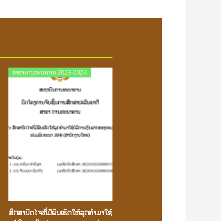
Posted
ສາຂາການທະນາຄານ 2023-2024
on
ສຶກສາປັດໄຈທີ່ມີຜົນເຮັດໃຫ້ລູກຄ້າມາໃຊ້