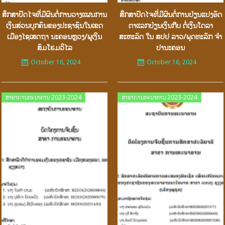
ສຶກສາປັດໄຈທີ່ມີຜົນຕໍ່ການວາງເເຜນການ
ສຶກສາປັດໄຈທີ່ມີຜົນຕໍ່ການປ່ຽນແປງອັດ
ເງິນສ່ວນບຸກຄົນຂອງປະຊາຊົນໃນເຂດ
ຕາເເລກປ່ຽນເງິນກີບ ຕໍ່ເງິນໂດລາ
ເມືອງໄຊເສດຖາ ນະຄອນຫຼວງ/ພູເງິນ
ສະຫະລັດ ໃນ ສປປ ລາວ/ພຸດທະລັກ ຈຳ
ສົມໂຮມວິໄລ
ປານະຄອນ
October 16, 2024
October 16, 2024
Posted
Posted
ສາຂາການທະນາຄານ 2023-2024
ສາຂາການທະນາຄານ 2023-2024
on
on