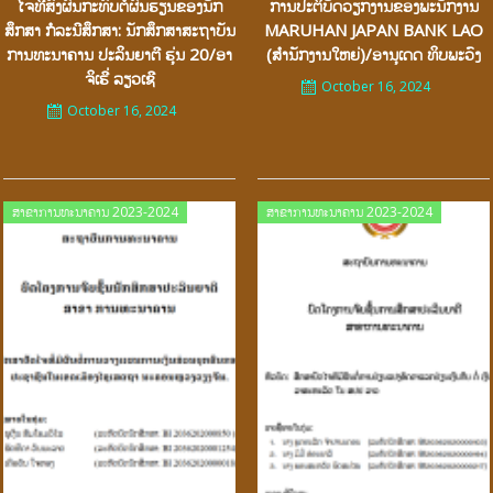
ໄຈທີ່ສົ່ງຜົນກະທົບຕໍ່ຜົນຮຽນຂອງນັກ
ການປະຕິບັດວຽກງານຂອງພະນັກງານ
ສຶກສາ ກໍລະນີສຶກສາ: ນັກສຶກສາສະຖາບັນ
MARUHAN JAPAN BANK LAO
ການທະນາຄານ ປະລິນຍາຕີ ຮຸ່ນ 20/ອາ
(ສຳນັກງານໃຫຍ່)/ອານຸເດດ ທິບພະວົງ
ຈິເຮີ່ ລຽວເຊີ
October 16, 2024
October 16, 2024
Posted
Posted
ສາຂາການທະນາຄານ 2023-2024
ສາຂາການທະນາຄານ 2023-2024
on
on