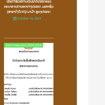
ເລືອກໃຊ້ບໍລິການເງິນຝາກປະຢັດຂອງ
ທະນາຄານການຄເາຕ່າງປະເທດ ມະຫາຊົນ
(ສາຂາດົງໂດກ)/ມາມີາ ຫຼວງປະເທດ
October 16, 2024
Posted
ສາຂາການທະນາຄານ 2023-2024
on