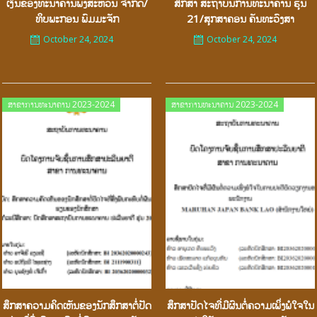
ເງິນຂອງທະນາຄານພົງສະຫວັນ ຈຳກັດ/
ສຶກສາ ສະຖາບັນການທະນາຄານ ຮຸ່ນ
ທິບພະກອນ ພົມມະຈັກ
21/ສຸກສາຄອນ ຄັນທະວົງສາ
October 24, 2024
October 24, 2024
Posted
Posted
ສາຂາການທະນາຄານ 2023-2024
ສາຂາການທະນາຄານ 2023-2024
on
on
ສຶກສາຄວາມຄິດເຫັນຂອງນັກສຶກສາຕໍ່ປັດ
ສຶກສາປັດໄຈທີ່ມີຜົນຕໍ່ຄວາມເພິ່ງພໍໃຈໃນ