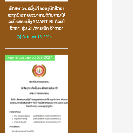
ສຶກສາຄວາມເພິ່ງພໍໃຈຂອງນັກສຶກສາ
ສະຖາບັນການທະນາຄານຕໍ່ກັບການໃຊ້
ລະບົບສອບເສັງ SMART BI ກໍລະນີ
ສຶກສາ: ຮຸ່ນ 21/ສາຍເພັດ ວົງດາລາ
October 16, 2024
Posted
ສາຂາການທະນາຄານ 2023-2024
on