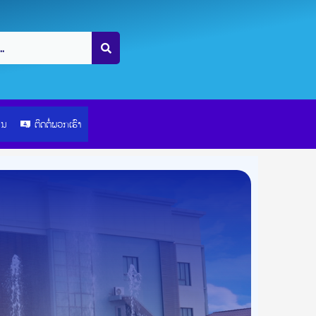
ຽນ
ຕິດຕໍ່ພວກເຮົາ