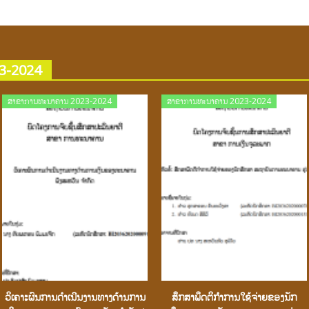
3-2024
Posted
Posted
ສາຂາການທະນາຄານ 2023-2024
ສາຂາການທະນາຄານ 2023-2024
on
on
ວິເຄາະຜົນການດຳເນີນງານທາງດ້ານການ
ສຶກສາພຶດຕິກຳການໃຊ້ຈ່າຍຂອງນັກ