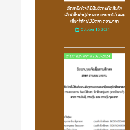
ສຶກສາປັດໄຈທີ່ມີຜົນຕໍ່ການຕັດສິນໃຈ
ເລືອກສິນຄ້າຢູ່ຮ້ານວອນຕາຂາຍໄມ້ ເເລະ
ເຄື່ອງກໍ່ສ້າງ/ມີມັດສາ ດວງມາລາ
October 16, 2024
Posted
ສາຂາການທະນາຄານ 2023-2024
on