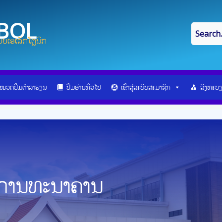
IBOL
ບເອເລັກໂຕຼນິກ
ໝວດປື້ມຕຳລາຮຽນ
ປື້ມອ່ານທົ່ວໄປ
ເຂົ້າສູ່ລະບົບສະມາຊິກ
ລົງທະບ
ນການທະນາຄານ