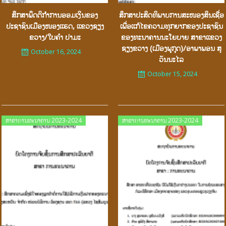
ສຶກສາພຶດຕິກຳການອອມເງິນຂອງ
ສຶກສາປະສິດທິພາບການສະໜອງສິນເຊື່ອ
ປະຊາຊົນເມືອງໜອງເເຮດ, ເເຂວງຊຽງ
ເພື່ອເເກ້ໄຂຄວາມທຸກຍາກຂອງປະຊາຊົນ
ຂວາງ/ໃບຄຳ ປາມະ
ຂອງທະນາຄານນະໂຍບາຍ ສາຂາເເຂວງ
ຊຽງຂວາງ (ເມືອງພູກູດ)/ອາພາພອນ ສຸ
October 16, 2024
ວັນນະໄລ
October 15, 2024
Posted
Posted
ສາຂາການທະນາຄານ 2023-2024
ສາຂາການທະນາຄານ 2023-2024
on
on