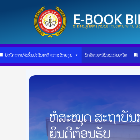
Skip
to
E-BOOK B
content
ຫໍສະໝຸດສະຖາບັນການທະນາຄານ ແບ
ບົດໂຄງການຈົບຊັ້ນປະລິນຍາຕີ ແຕ່ລະສົກຮຽນ
ບົດວິທະຍານິພົນປະລິນຍາໂທ
ຫໍສະໝຸດ ສະຖາບັ
ຍິນດີຕ້ອນຮັບ