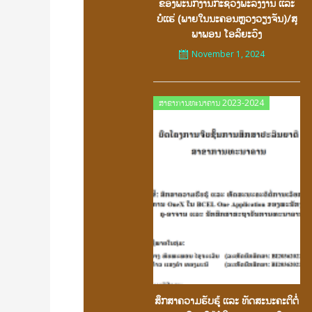
ຂອງພະນັກງານກະຊວງພະລັງງານ ເເລະ
ບໍເເຮ່ (ພາຍໃນນະຄອນຫຼວງວຽງຈັນ)/ສຸ
ພາພອນ ໂອລິຍະວົງ
November 1, 2024
Posted
ສາຂາການທະນາຄານ 2023-2024
on
ສຶກສາຄວາມຮັບຮູ້ ເເລະ ທັດສະນະຄະຕິຕໍ່