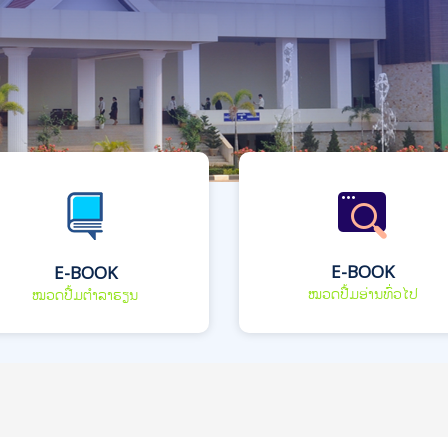
E-BOOK
E-BOOK
ໝວດປື້ມອ່ານທົ່ວໄປ
ໝວດປື້ມຕຳລາຮຽນ