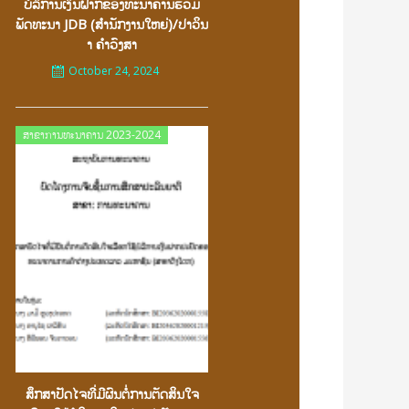
ບໍລິການເງິນຝາກຂອງທະນາຄານຮ່ວມ
ພັດທະນາ JDB (ສຳນັກງານໃຫຍ່)/ປາວິນ
າ ຄຳວົງສາ
October 24, 2024
Posted
ສາຂາການທະນາຄານ 2023-2024
on
ສຶກສາປັດໄຈທີ່ມີຜົນຕໍ່ການຕັດສິນໃຈ