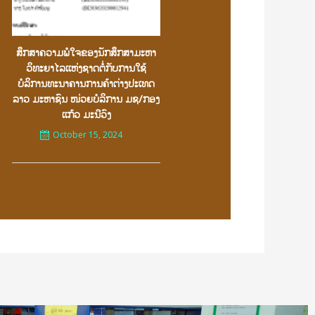
ສຶກສາຄວາມພໍໃຈຂອງນັກສຶກສາມະຫາ
ວິທະຍາໄລເເຫ່ງຊາດຕໍ່ກັບການໃຊ້
ບໍລິການທະນາຄານການຄ້າຕ່າງປະເທດ
ລາວ ມະຫາຊົນ ໜ່ວຍບໍລິການ ມຊ/ກອງ
ເເກ້ວ ມະນີວົງ
October 15, 2024