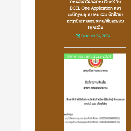
ການເລືອກໃຊ້ບໍລິການ OneX ໃນ
BCEL One Application ຂອງ
ພະນັກງານຄູ-ອາຈານ ເເລະ ນັກສຶກສາ
ສະຖາບັນການທະນາຄານ/ທິບພະພອນ
ໄຊຈະເລີນ
October 24, 2024
Posted
ສາຂາການທະນາຄານ 2023-2024
on