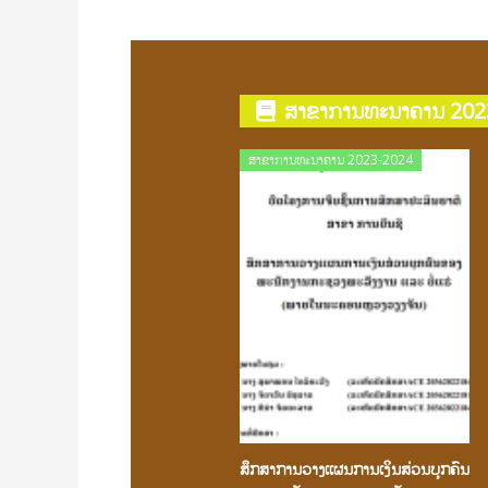
ສາຂາການທະນາຄານ 202
Posted
ສາຂາການທະນາຄານ 2023-2024
on
ສຶກສາການວາງເເຜນການເງິນສ່ວນບຸກຄົນ