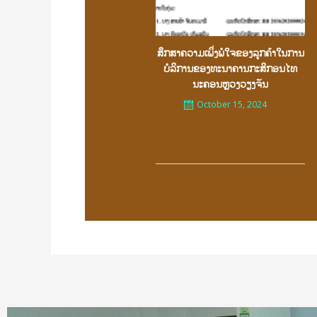
ສຶກສາຄວາມເພິ່ງພໍໃຈຂອງລູກຄ້າໃນການ
ບໍລິການຂອງທະນາຄານກະສິກອນໄທ
ນະຄອນຫຼວງວຽງຈັນ
October 15, 2024