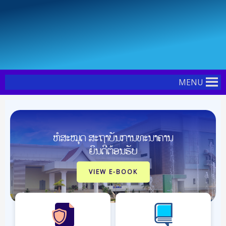
Skip
to
content
MENU
ຫໍສະໝຸດ ສະຖາບັນການທະນາຄານ
ຍິນດີຕ້ອນຮັບ
VIEW E-BOOK