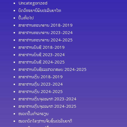
Uncategorized
ບົດວິທະຍານິພົນປະລິນຍາໂທ
ປື້ມທົ່ວໄປ
ສາຂາການທະນາຄານ 2018-2019
ສາຂາການທະນາຄານ 2023-2024
ສາຂາການທະນາຄານ 2024-2025
ສາຂາການບັນຊີ 2018-2019
ສາຂາການບັນຊີ 2023-2024
ສາຂາການບັນຊີ 2024-2025
ສາຂາການບັນຊີແລະກວດສອບ 2024-2025
ສາຂາການເງິນ 2018-2019
ສາຂາການເງິນ 2023-2024
ສາຂາການເງິນ 2024-2025
ສາຂາການເງິນຈຸລະພາກ 2023-2024
ສາຂາການເງິນຈຸລະພາກ 2024-2025
ໜວດປຶ້ມຕຳລາຮຽນ
ໝວດບົດໂຄງການຈົບຊັ້ນປະລິນຍາຕີ