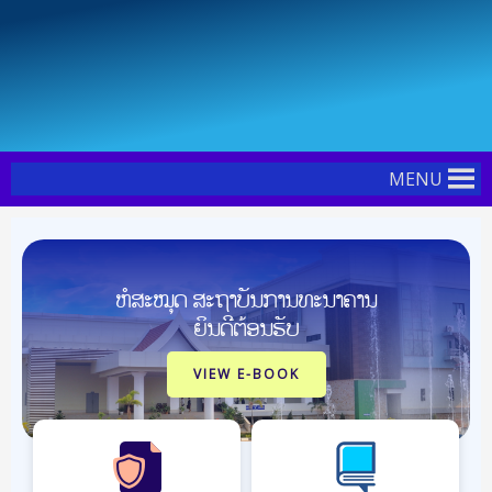
Skip
to
content
MENU
ຫໍສະໝຸດ ສະຖາບັນການທະນາຄານ
ຍິນດີຕ້ອນຮັບ
VIEW E-BOOK